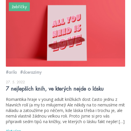
žebříčky
#arila
#dcerazimy
27. 5. 2022
7 nejlepších knih, ve kterých nejde o lásku
Romantika hraje v young adult knížkách dost často jednu z
hlavních rolí (a my to milujeme)! Ale někdy na to nemusíme mít
náladu a zatoužíme po něčem, kde láska třeba i trochu je, ale
nemá vlastně žádnou velkou roli. Proto jsme si pro vás
připravili sedm tipů na knížky, ve kterých o lásku fakt nejde! […]