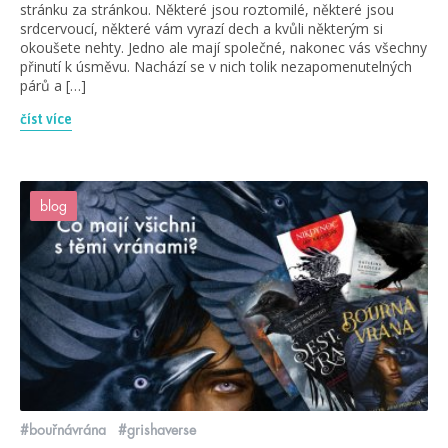
stránku za stránkou. Některé jsou roztomilé, některé jsou
srdcervoucí, některé vám vyrazí dech a kvůli některým si
okoušete nehty. Jedno ale mají společné, nakonec vás všechny
přinutí k úsměvu. Nachází se v nich tolik nezapomenutelných
párů a […]
číst více
blog
#bouřnávrána
#grishaverse