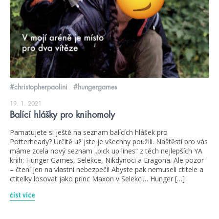
#christopherpaolini
#hungergames
19. 1. 2021
Balící hlášky pro knihomoly
Pamatujete si ještě na seznam balících hlášek pro
Potterheady? Určitě už jste je všechny použili. Naštěstí pro vás
máme zcela nový seznam „pick up lines“ z těch nejlepších YA
knih: Hunger Games, Selekce, Nikdynoci a Eragona. Ale pozor
– čtení jen na vlastní nebezpečí! Abyste pak nemuseli ctitele a
ctitelky losovat jako princ Maxon v Selekci… Hunger […]
číst více