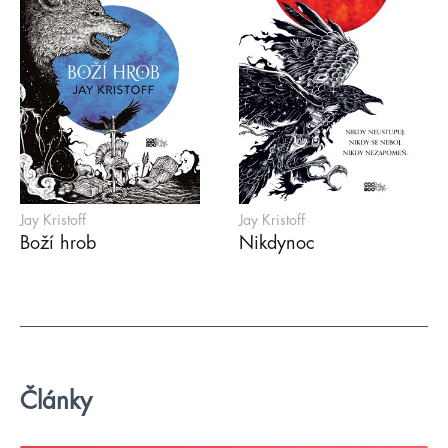
Jay Kristoff
Jay Kristoff
Boží hrob
Nikdynoc
Články