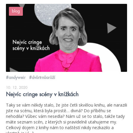
blog
#andyweir
#dvůrtrnůarůží
10. 12. 2020
Nejvíc cringe scény v knížkách
Taky se vám někdy stalo, že jste četli skvělou knihu, ale narazili
jste na scénu, která byla prostě… divná? Do příběhu se
nehodila? Vůbec vám nesedla? Nám už se to stalo, takže tady
máte seznam scén, z kterých si pravidelně utahujeme my.
Celkový dojem z knihy nám to naštěstí nikdy nezkazilo a