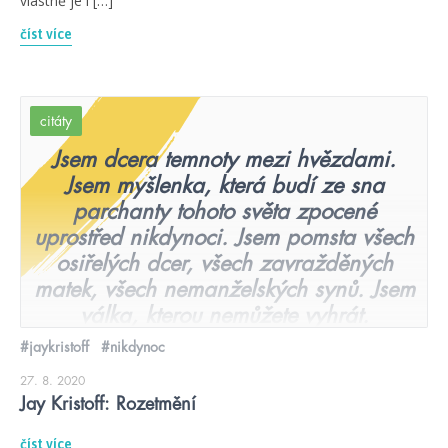
vlastně je i […]
číst více
citáty
Jsem dcera temnoty mezi hvězdami.
Jsem myšlenka, která budí ze sna
parchanty tohoto světa zpocené
uprostřed nikdynoci. Jsem pomsta všech
osiřelých dcer, všech zavražděných
matek, všech nemanželských synů. Jsem
válka, kterou nemůžete vyhrát.
#jaykristoff
#nikdynoc
27. 8. 2020
Jay Kristoff: Rozetmění
číst více