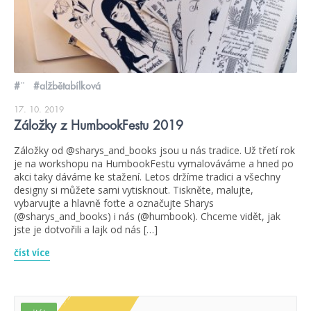
#¨
#alžbětabílková
17. 10. 2019
Záložky z HumbookFestu 2019
Záložky od @sharys_and_books jsou u nás tradice. Už třetí rok
je na workshopu na HumbookFestu vymalováváme a hned po
akci taky dáváme ke stažení. Letos držíme tradici a všechny
designy si můžete sami vytisknout. Tiskněte, malujte,
vybarvujte a hlavně foťte a označujte Sharys
(@sharys_and_books) i nás (@humbook). Chceme vidět, jak
jste je dotvořili a lajk od nás […]
číst více