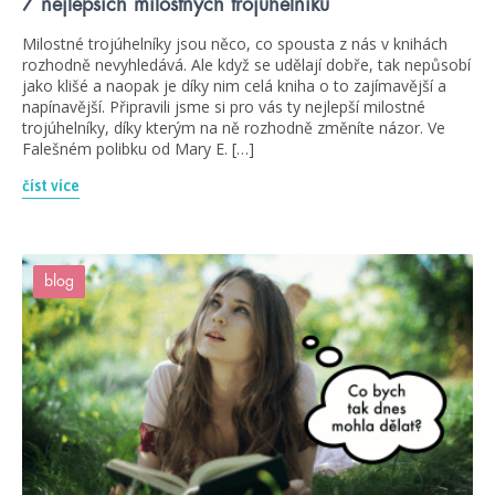
7 nejlepších milostných trojúhelníků
Milostné trojúhelníky jsou něco, co spousta z nás v knihách
rozhodně nevyhledává. Ale když se udělají dobře, tak nepůsobí
jako klišé a naopak je díky nim celá kniha o to zajímavější a
napínavější. Připravili jsme si pro vás ty nejlepší milostné
trojúhelníky, díky kterým na ně rozhodně změníte názor. Ve
Falešném polibku od Mary E. […]
číst více
blog