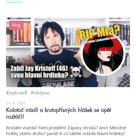
blog
#jaykristoff
#nikdynoc
24. 8. 2020
Kolotoč násilí a krutopřísných hlášek se opět
roztáčí!
Brutální vražda? Není problém! Zápasy otroků? Ano! Milostné
hrátky všeho druhu? Jasně! A co takhle vražda hlavní hrdinky?