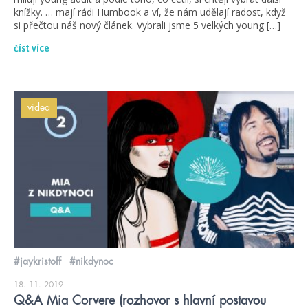
knížky. … mají rádi Humbook a ví, že nám udělají radost, když
si přečtou náš nový článek. Vybrali jsme 5 velkých young […]
číst více
videa
#jaykristoff
#nikdynoc
18. 11. 2019
Q&A Mia Corvere (rozhovor s hlavní postavou