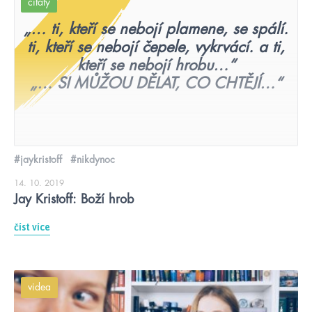
citáty
„… ti, kteří se nebojí plamene, se spálí.
ti, kteří se nebojí čepele, vykrvácí. a ti,
kteří se nebojí hrobu…“
„… SI MŮŽOU DĚLAT, CO CHTĚJÍ…“
#jaykristoff
#nikdynoc
14. 10. 2019
Jay Kristoff: Boží hrob
číst více
videa