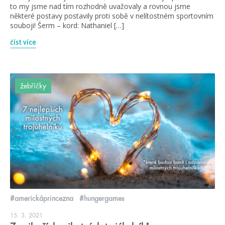
to my jsme nad tím rozhodně uvažovaly a rovnou jsme
některé postavy postavily proti sobě v nelítostném sportovním
souboji! Šerm – kord: Nathaniel […]
číst více
žebříčky
#americkáprincezna
#hungergames
15. 3. 2021