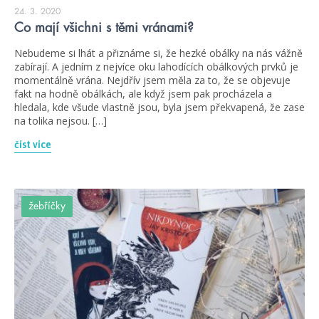
24. 3. 2020
Co mají všichni s těmi vránami?
Nebudeme si lhát a přiznáme si, že hezké obálky na nás vážně
zabírají. A jedním z nejvíce oku lahodících obálkových prvků je
momentálně vrána. Nejdřív jsem měla za to, že se objevuje
fakt na hodně obálkách, ale když jsem pak procházela a
hledala, kde všude vlastně jsou, byla jsem překvapená, že zase
na tolika nejsou. […]
číst více
žebříčky