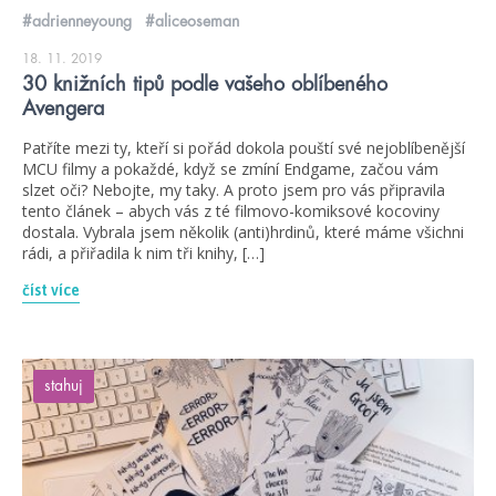
#adrienneyoung
#aliceoseman
18. 11. 2019
30 knižních tipů podle vašeho oblíbeného
Avengera
Patříte mezi ty, kteří si pořád dokola pouští své nejoblíbenější
MCU filmy a pokaždé, když se zmíní Endgame, začou vám
slzet oči? Nebojte, my taky. A proto jsem pro vás připravila
tento článek – abych vás z té filmovo-komiksové kocoviny
dostala. Vybrala jsem několik (anti)hrdinů, které máme všichni
rádi, a přiřadila k nim tři knihy, […]
číst více
stahuj