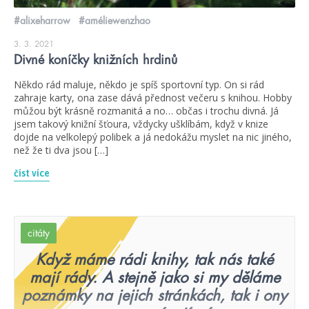
#alixeharrow
#améliewenzhao
3. 3. 2021
Divné koníčky knižních hrdinů
Někdo rád maluje, někdo je spíš sportovní typ. On si rád
zahraje karty, ona zase dává přednost večeru s knihou. Hobby
můžou být krásně rozmanitá a no… občas i trochu divná. Já
jsem takový knižní šťoura, vždycky ušklíbám, když v knize
dojde na velkolepý polibek a já nedokážu myslet na nic jiného,
než že ti dva jsou […]
číst více
citáty
Když máme rádi knihy, tak nás také
mají rády. A stejně jako si my děláme
poznámky na jejich stránkách, tak i ony