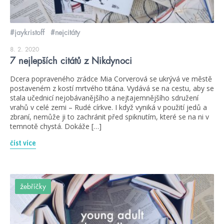
#jaykristoff
#nejcitáty
8. 2. 2020
7 nejlepších citátů z Nikdynoci
Dcera popraveného zrádce Mia Corverová se ukrývá ve městě
postaveném z kostí mrtvého titána. Vydává se na cestu, aby se
stala učednicí nejobávanějšího a nejtajemnějšího sdružení
vrahů v celé zemi – Rudé církve. I když vyniká v použití jedů a
zbraní, nemůže ji to zachránit před spiknutím, které se na ni v
temnotě chystá. Dokáže […]
číst více
žebříčky