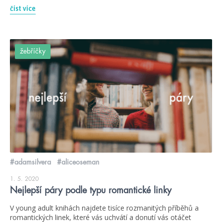
číst více
žebříčky
#adamsilvera
#aliceoseman
1. 5. 2020
Nejlepší páry podle typu romantické linky
V young adult knihách najdete tisíce rozmanitých příběhů a
romantických linek, které vás uchvátí a donutí vás otáčet