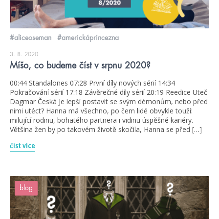
#aliceoseman
#americkáprincezna
3. 8. 2020
Míšo, co budeme číst v srpnu 2020?
00:44 Standalones 07:28 První díly nových sérií 14:34
Pokračování sérií 17:18 Závěrečné díly sérií 20:19 Reedice Uteč
Dagmar Česká Je lepší postavit se svým démonům, nebo před
nimi utéct? Hanna má všechno, po čem lidé obvykle touží:
milující rodinu, bohatého partnera i vidinu úspěšné kariéry.
Většina žen by po takovém životě skočila, Hanna se před […]
číst více
blog