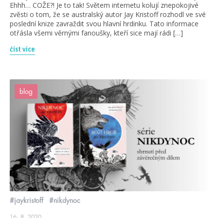
Ehhh… COŽE?! Je to tak! Světem internetu kolují znepokojivé
zvěsti o tom, že se australský autor Jay Kristoff rozhodl ve své
poslední knize zavraždit svou hlavní hrdinku. Tato informace
otřásla všemi věrnými fanoušky, kteří sice mají rádi […]
číst více
blog
#jaykristoff
#nikdynoc
16. 8. 2020