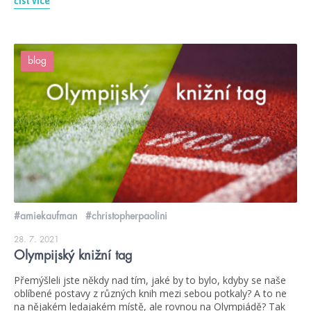
číst více
blog
#amiekaufman
#christopherpaolini
28. 7. 2021
Olympijský knižní tag
Přemýšleli jste někdy nad tím, jaké by to bylo, kdyby se naše
oblíbené postavy z různých knih mezi sebou potkaly? A to ne
na nějakém ledajakém místě, ale rovnou na Olympiádě? Tak