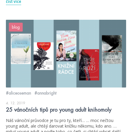
číst více
blog
#aliceoseman
#annabright
4. 12. 2019
25 vánočních tipů pro young adult knihomoly
Náš vánoční průvodce je tu pro ty, kteří… … moc nečtou
young adult, ale chtějí darovat knížku někomu, kdo ano. …
milují young adult a podle toho, co četli, si chtějí vybrat další