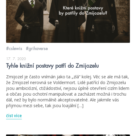
#cslewis
#grihaverse
17. 7. 2020
Tyhle knižní postavy patří do Zmijozelu
Zmijozel je často vnímán jako ta „zlá“ kolej. Věc se ale má tak,
že Zmijozel nerovná se Voldermort. Lidé patřící do Zmijozelu
jsou ambiciózní, ctižádostiví, nejsou úplně otevření cizím lidem
a občas jsou ochotní manipulovat a zacházet možná i trochu
dál, než by bylo normálně akceptovatelné. Ale jakmile vás
přijmou mezi sebe, tak jsou loajální […]
číst více