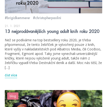
#brigidkemmerer
#christopherpaolini
21. 1. 2021
13 nejprodávanějších young adult knih roku 2020
Než se podíváme na top bestsellery roku 2020, je třeba
připomenout, že tento žebříček je vytvořený pouze z knih,
které vyšly v nakladatelstvích pod Albatros Media, čili CooBoo,
Fragment, Egmont apod. Taky jsme vynechali univerzálnější
knížky, které nejsou vyloženě young adult, takže nám z
žebříčku vypadl třeba Destrukční deník a další. Moc nás těší, že
[…]
číst více
blog