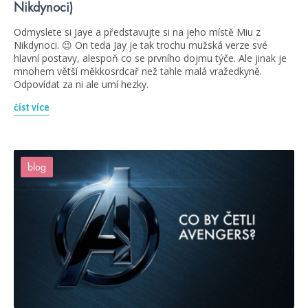
Nikdynoci)
Odmyslete si Jaye a představujte si na jeho místě Miu z
Nikdynoci. 😉 On teda Jay je tak trochu mužská verze své
hlavní postavy, alespoň co se prvního dojmu týče. Ale jinak je
mnohem větší měkkosrdcař než tahle malá vražedkyně.
Odpovídat za ni ale umí hezky.
číst více
blog