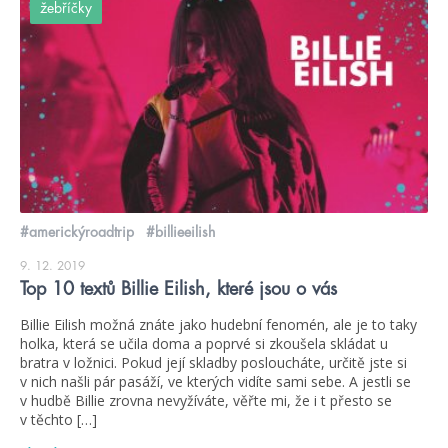
žebříčky
#americkýroadtrip
#billieeilish
9. 12. 2019
Top 10 textů Billie Eilish, které jsou o vás
Billie Eilish možná znáte jako hudební fenomén, ale je to taky
holka, která se učila doma a poprvé si zkoušela skládat u
bratra v ložnici. Pokud její skladby posloucháte, určitě jste si
v nich našli pár pasáží, ve kterých vidíte sami sebe. A jestli se
v hudbě Billie zrovna nevyžíváte, věřte mi, že i t přesto se
v těchto […]