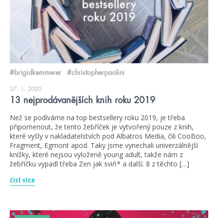
#brigidkemmerer
#christopherpaolini
27. 1. 2020
13 nejprodávanějších knih roku 2019
Než se podíváme na top bestsellery roku 2019, je třeba
připomenout, že tento žebříček je vytvořený pouze z knih,
které vyšly v nakladatelstvích pod Albatros Media, čili CooBoo,
Fragment, Egmont apod. Taky jsme vynechali univerzálnější
knížky, které nejsou vyloženě young adult, takže nám z
žebříčku vypadl třeba Zen jak sviň* a další. 8 z těchto […]
číst více