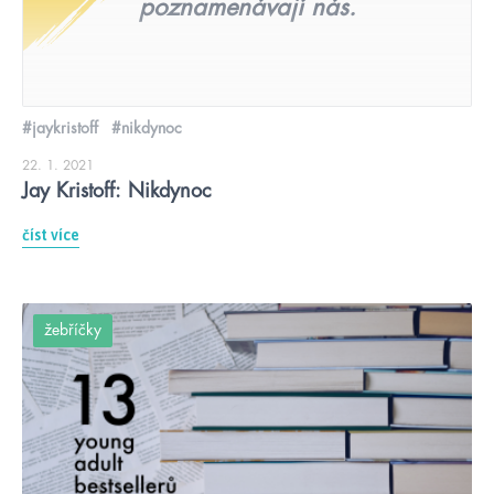
poznamenávají nás.
#jaykristoff
#nikdynoc
22. 1. 2021
Jay Kristoff: Nikdynoc
číst více
žebříčky