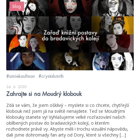
blog
#amiekaufman
#crystalsmith
24. 6. 2020
Zahrajte si na Moudrý klobouk
Zdá se vám, že jsem ošklivý – myslete si co chcete, chytřejší
klobouk než jsem já na světě nenajdete. Teď se Moudrými
klobouky stanete vy! Vyhlašujeme velké rozřazování našich
oblíbených postav do bradavických kolejí, o kterém
rozhodnete právě vy. Abyste měli i trochu vizuální nápovědu,
dali jsme dohromady fan arty od Dory, které si všechny […]