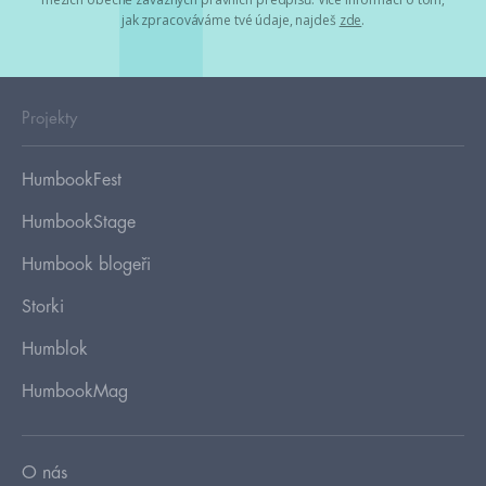
jak zpracováváme tvé údaje, najdeš
zde
.
Projekty
HumbookFest
HumbookStage
Humbook blogeři
Storki
Humblok
HumbookMag
O nás