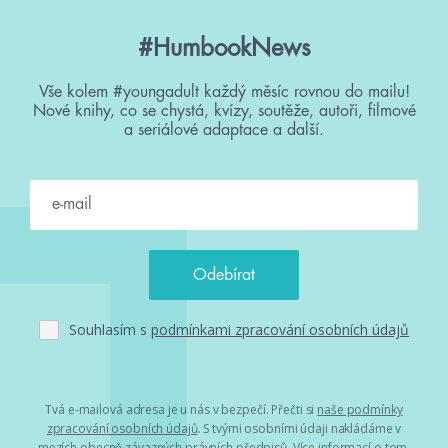
#HumbookNews
Vše kolem #youngadult každý měsíc rovnou do mailu!
Nové knihy, co se chystá, kvízy, soutěže, autoři, filmové
a seriálové adaptace a další.
Souhlasím s
podmínkami zpracování osobních údajů
Tvá e-mailová adresa je u nás v bezpečí. Přečti si
naše podmínky
zpracování osobních údajů
. S tvými osobními údaji nakládáme v
mezích obecně závazných právních předpisů. Více informací o tom,