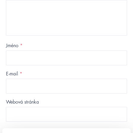
Jméno
*
E-mail
*
Webová stránka
Uložit do prohlížeče jméno, e-mail a webovou stránku