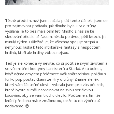
Těsně předtím, než jsem začala psát tento článek, jsem se
pro zajímavost podívala, jak dlouho byla Hra o trůny
vysílána. Je to bez mála osm let! Mnoho z nás se ke
sledování přidalo až časem; někdo po dvou, pěti letech, jiní
minulý týden. Důležité je, že všechny spojuje stejná a
nehynoucí láska k této intrikářské fantasy s nespočtem
hrdinů, kteří ale hrdiny vůbec nejsou.
Teď je ale konec a vy nevíte, co si počít se svým životem a
se všemi těmi kostýmy Lannisterů a Starků. A ta bolest,
když očima omylem přelétnete vaši sběratelskou poličku s
funko pop postavičkami ze Hry o trůny! Známe ale lék,
který vám částečně uleví – vybrala jsem pro vás pět knih,
které byste si měli naordinovat na svou seriálovou
kocovinu, aby se vám trochu ulevilo. Počítáme s tím, že
knižní předlohu máte zmáknutou, takže tu do výběru už
nedáváme. 😉