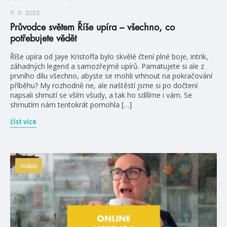
9. 9. 2025
Průvodce světem Říše upíra – všechno, co
potřebujete vědět
Říše upíra od Jaye Kristoffa bylo skvělé čtení plné boje, intrik,
záhadných legend a samozřejmě upírů. Pamatujete si ale z
prvního dílu všechno, abyste se mohli vrhnout na pokračování
příběhu? My rozhodně ne, ale naštěstí jsme si po dočtení
napsali shrnutí se vším všudy, a tak ho sdílíme i vám. Se
shrnutím nám tentokrát pomohla […]
číst více
videa