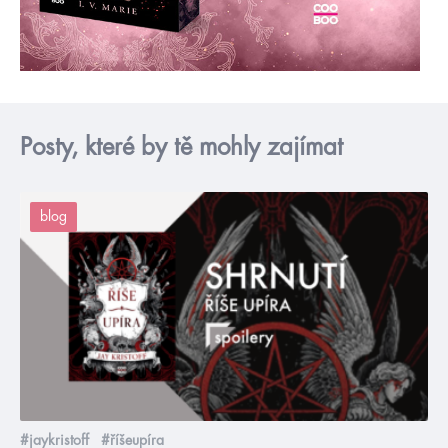
Posty, které by tě mohly zajímat
blog
#jaykristoff
#říšeupíra