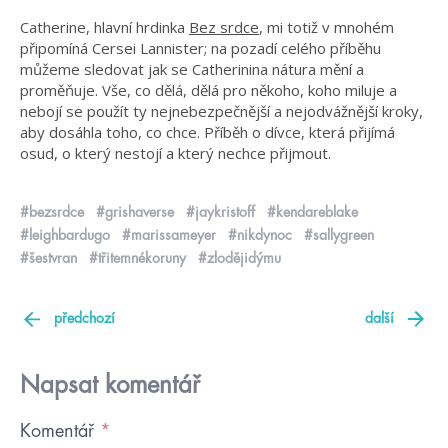
Catherine, hlavní hrdinka
Bez srdce
, mi totiž v mnohém
připomíná Cersei Lannister; na pozadí celého příběhu
můžeme sledovat jak se Catherinina nátura mění a
proměňuje. Vše, co dělá, dělá pro někoho, koho miluje a
nebojí se použít ty nejnebezpečnější a nejodvážnější kroky,
aby dosáhla toho, co chce. Příběh o dívce, která přijímá
osud, o který nestojí a který nechce přijmout.
#bezsrdce
#grishaverse
#jaykristoff
#kendareblake
#leighbardugo
#marissameyer
#nikdynoc
#sallygreen
#šestvran
#třitemnékoruny
#zlodějidýmu
předchozí
další
Napsat komentář
Komentář
*