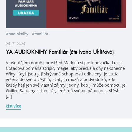
#audioknihy
#familiár
25. 7. 2025
YA AUDIOKNIHY Familiár (čte Ivana Uhlířová)
V ošuntělém domě uprostřed Madridu si posluhovačka Luzia
Cotadová pomáhá střípky magie, aby přečkala dny nekonečné
dřiny. Když jsou její skrývané schopnosti odhaleny, je Luzia
vržena do světa věštců, svatých mužů a podvodníků, kde
každý hájí jen své vlastní zájmy. Jediný, kdo jí může pomoct, je
Guillén Santangel, familiár, jenž má svému pánu nosit štěstí.
[…]
číst více