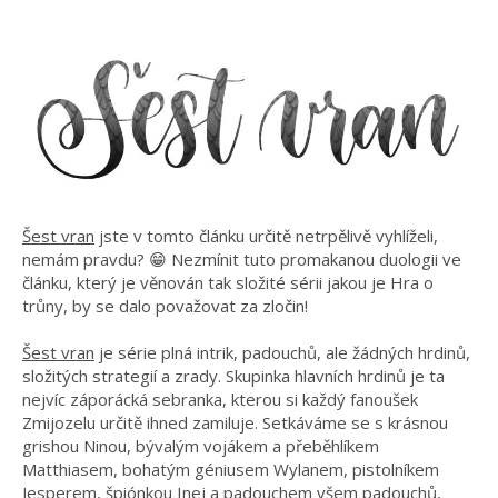
Šest vran
jste v tomto článku určitě netrpělivě vyhlíželi,
nemám pravdu? 😁 Nezmínit tuto promakanou duologii ve
článku, který je věnován tak složité sérii jakou je Hra o
trůny, by se dalo považovat za zločin!
Šest vran
je série plná intrik, padouchů, ale žádných hrdinů,
složitých strategií a zrady. Skupinka hlavních hrdinů je ta
nejvíc záporácká sebranka, kterou si každý fanoušek
Zmijozelu určitě ihned zamiluje. Setkáváme se s krásnou
grishou Ninou, bývalým vojákem a přeběhlíkem
Matthiasem, bohatým géniusem Wylanem, pistolníkem
Jesperem, špiónkou Inej a padouchem všem padouchů,