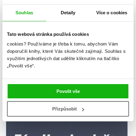
pro budoucí komentáře.
Souhlas
Detaily
Více o cookies
Tato webová stránka používá cookies
Kategorie
cookies?
Používáme je třeba k tomu, abychom Vám
doporučili knihy, které Vás skutečně zajímají.
Souhlas s
blog
citáty
humbookfest
využitím jednotlivých dat udělíte kliknutím na tlačítko
„Povolit vše“.
knihomoloviny
kvízy
podcast
rozhovory
stahuj
storki
Povolit vše
videa
žebříčky
Přizpůsobit