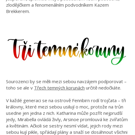
zlodějíčkem a fenomenálním podvodníkem Kazem
Brekkerem.
Sourozenci by se měli mezi sebou navzájem podporovat –
toho se ale v
Třech temných korunách
určitě nedočkáte.
V každé generaci se na ostrově Fennbirn rodí trojčata – tři
královny, které mezi sebou usilují o moc, protože na trůn
usedne jen jedna z nich. Katharina může pozřít nejprudší
jedy, Mirabella ovládá živly, Arsinoe promlouvá ke zvířatům
a květinám. Ačkoli se sestry nesmí vídat, jejich rody mezi
sebou kují pikle, spřádají plány a snaží se dosáhnout všichni