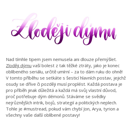
Nad tímhle tipem jsem nemusela ani dlouze přemýšlet.
Zloději dýmu
vaší bolest z tak těžké ztráty, jako je konec
oblíbeného seriálu, určitě umírní – za to dám ruku do ohně!
V tomto příběhu se setkáte s šesticí hlavních postav, jejichž
osudy se dříve či později musí proplést. Každá postava je
pro příběh jinak důležitá a každá má svůj vlastní důvod,
proč potřebuje dým démonů. Stáváme se svědky
nejrůznějších intrik, bojů, strategií a politických neplech.
Tohle je #mustread, pokud vám chybí Jon, Arya, tyrion a
všechny vaše další oblíbené postavy!