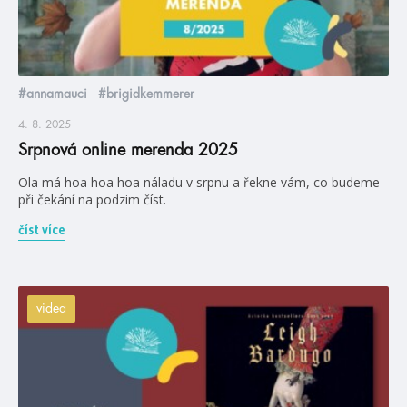
#annamauci
#brigidkemmerer
4. 8. 2025
Srpnová online merenda 2025
Ola má hoa hoa hoa náladu v srpnu a řekne vám, co budeme
při čekání na podzim číst.
číst více
videa