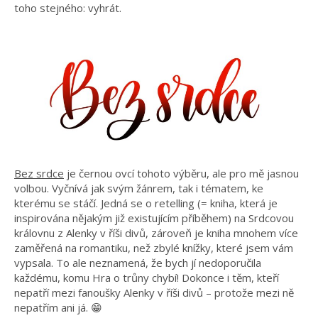
toho stejného: vyhrát.
Bez srdce
je černou ovcí tohoto výběru, ale pro mě jasnou
volbou. Vyčnívá jak svým žánrem, tak i tématem, ke
kterému se stáčí. Jedná se o retelling (= kniha, která je
inspirována nějakým již existujícím příběhem) na Srdcovou
královnu z Alenky v říši divů, zároveň je kniha mnohem více
zaměřená na romantiku, než zbylé knížky, které jsem vám
vypsala. To ale neznamená, že bych jí nedoporučila
každému, komu Hra o trůny chybí! Dokonce i těm, kteří
nepatří mezi fanoušky Alenky v říši divů – protože mezi ně
nepatřím ani já. 😁