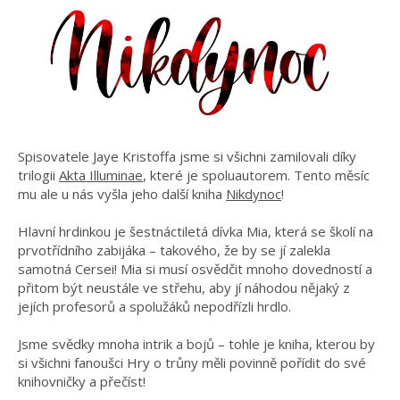
Spisovatele Jaye Kristoffa jsme si všichni zamilovali díky
trilogii
Akta Illuminae
, které je spoluautorem. Tento měsíc
mu ale u nás vyšla jeho další kniha
Nikdynoc
!
Hlavní hrdinkou je šestnáctiletá dívka Mia, která se školí na
prvotřídního zabijáka – takového, že by se jí zalekla
samotná Cersei! Mia si musí osvědčit mnoho dovedností a
přitom být neustále ve střehu, aby jí náhodou nějaký z
jejích profesorů a spolužáků nepodřízli hrdlo.
Jsme svědky mnoha intrik a bojů – tohle je kniha, kterou by
si všichni fanoušci Hry o trůny měli povinně pořídit do své
knihovničky a přečíst!