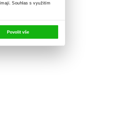
ímají.
Souhlas s využitím
Povolit vše