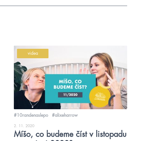
videa
#10randenaslepo
#alixeharrow
2. 11. 2020
Míšo, co budeme číst v listopadu