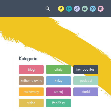
Kategorie
blog
citáty
humbookfest
knihomoloviny
kvízy
podcast
rozhovory
stahuj
storki
videa
žebříčky