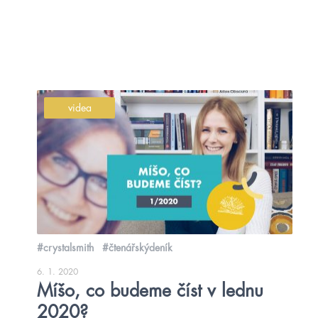
videa
#crystalsmith
#čtenářskýdeník
6. 1. 2020
Míšo, co budeme číst v lednu
2020?