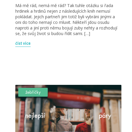
Má mě rád, nemá mě rád? Tak tuhle otázku si řada
hrdinek a hrdinů nejen z následujících knih nemusí
pokládat. Jejich partneři jim totiž byli vybráni jinými a
oni do toho nemají co mluvit. Někteří jdou osudu
naproti a jiní proti němu bojují zuby nehty a rozhodují
se, že svůj život si budou řídit sami. […]
číst více
žebříčky