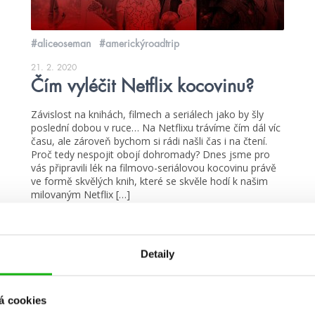
#aliceoseman
#americkýroadtrip
21. 2. 2020
Čím vyléčit Netflix kocovinu?
Závislost na knihách, filmech a seriálech jako by šly
poslední dobou v ruce… Na Netflixu trávíme čím dál víc
času, ale zároveň bychom si rádi našli čas i na čtení.
Proč tedy nespojit obojí dohromady? Dnes jsme pro
vás připravili lék na filmovo-seriálovou kocovinu právě
ve formě skvělých knih, které se skvěle hodí k našim
milovaným Netflix […]
číst více
Detaily
á cookies