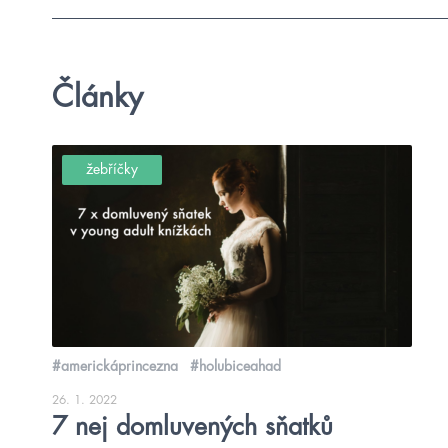
Články
žebříčky
#americkáprincezna
#holubiceahad
26. 1. 2022
7 nej domluvených sňatků