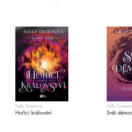
Sally Greenová
Sally Greenov
Hořící království
Svět démo