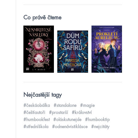
Co právě čteme
Nejčastější tagy
#českáobálka
#standalone
#magie
#češtíautoři
#prostarší
#království
#humbookfest
#oláskutunejde
#humbooktip
#středníškola
#odnenávistiklásce
#nejcitáty