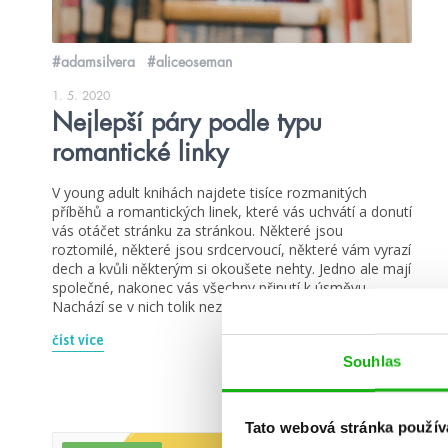
#adamsilvera
#aliceoseman
1. 5. 2020
Nejlepší páry podle typu
romantické linky
V young adult knihách najdete tisíce rozmanitých
příběhů a romantických linek, které vás uchvátí a donutí
vás otáčet stránku za stránkou. Některé jsou
roztomilé, některé jsou srdcervoucí, některé vám vyrazí
dech a kvůli některým si okoušete nehty. Jedno ale mají
společné, nakonec vás všechny přinutí k úsměvu.
Nachází se v nich tolik nezapomenutelných párů a […]
číst více
Souhlas
Tato webová stránka použív