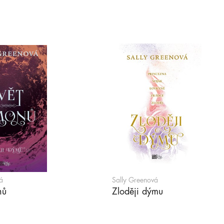
á
Sally Greenová
nů
Zloději dýmu