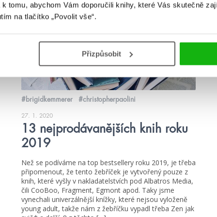
žebříčky
 k tomu, abychom Vám doporučili knihy, které Vás skutečně zaj
utím na tlačítko „Povolit vše“.
Přizpůsobit
#brigidkemmerer
#christopherpaolini
27. 1. 2020
13 nejprodávanějších knih roku
2019
Než se podíváme na top bestsellery roku 2019, je třeba
připomenout, že tento žebříček je vytvořený pouze z
knih, které vyšly v nakladatelstvích pod Albatros Media,
čili CooBoo, Fragment, Egmont apod. Taky jsme
vynechali univerzálnější knížky, které nejsou vyloženě
young adult, takže nám z žebříčku vypadl třeba Zen jak