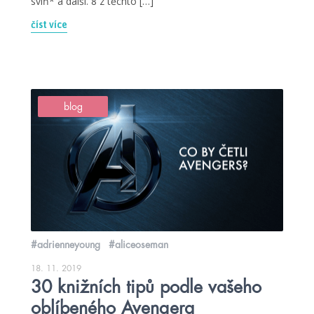
sviň* a další. 8 z těchto […]
číst více
blog
#adrienneyoung
#aliceoseman
18. 11. 2019
30 knižních tipů podle vašeho
oblíbeného Avengera