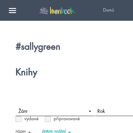
Domů
#sallygreen
Knihy
Žánr
Rok
vydané
připravované
název
datum vydání