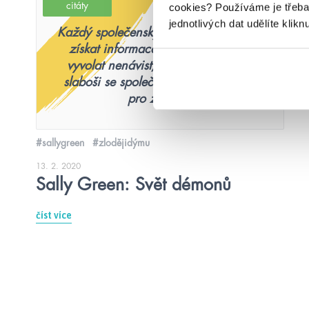
citáty
cookies?
Používáme je třeba
jednotlivých dat udělíte klikn
Každý společenský styk má svůj účel –
získat informace, spojence, lásku,
vyvolat nenávist, odhalit motiv. Jen
slaboši se společensky stýkají pouze
pro zábavu.
#sallygreen
#zlodějidýmu
13. 2. 2020
Sally Green: Svět démonů
číst více