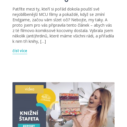
Patříte mezi ty, kteří si pořád dokola pouští své
nejoblíbenější MCU filmy a pokaždé, když se zmíní
Endgame, začou vám slzet oči? Nebojte, my taky. A
proto jsem pro vás připravila tento článek – abych vás
z té filmovo-komiksové kocoviny dostala. Vybrala jsem
několik (anti)hrdinů, které máme všichni rádi, a přiřadila
k nim tři knihy, […]
číst více
videa