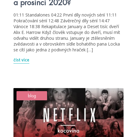
a prosinci 2020?
01:11 Standalones 04:22 První díly nových sérií 11:11
Pokračování sérií 12:48 Závěrečný díly sérií 14:47
Vánoce 18:38 Rekapitulace January a Deset tisíc dveří
Alix E. Harrow Když člověk vstupuje do dveří, musí mít
odvahu vidět druhou stranu. January je ztělesněním
zvědavosti a v obrovském sídle bohatého pana Locka
se cítí jako jedna z podivných hraček […]
číst více
blog