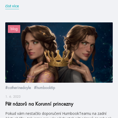
číst více
blog
#catherinedoyle
#humbooktip
1. 6. 2023
Pět názorů na Korunní princezny
Pokud vám nestačilo doporučení HumbookTeamu na zadní