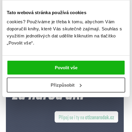
knihomoloviny
kvízy
podcast
Tato webová stránka používá cookies
rozhovory
stahuj
storki
cookies?
Používáme je třeba k tomu, abychom Vám
doporučili knihy, které Vás skutečně zajímají.
Souhlas s
videa
žebříčky
využitím jednotlivých dat udělíte kliknutím na tlačítko
„Povolit vše“.
Povolit vše
Přizpůsobit