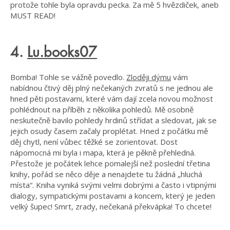
protože tohle byla opravdu pecka. Za mě 5 hvězdiček, aneb
MUST READ!
4.
Lu.books07
Bomba! Tohle se vážně povedlo.
Zloději dýmu
vám
nabídnou čtivý děj plný nečekaných zvratů s ne jednou ale
hned pěti postavami, které vám dají zcela novou možnost
pohlédnout na příběh z několika pohledů. Mě osobně
neskutečně bavilo pohledy hrdinů střídat a sledovat, jak se
jejich osudy časem začaly proplétat. Hned z počátku mě
děj chytl, není vůbec těžké se zorientovat. Dost
nápomocná mi byla i mapa, která je pěkně přehledná.
Přestože je počátek lehce pomalejší než poslední třetina
knihy, pořád se něco děje a nenajdete tu žádná „hluchá
místa“. Kniha vyniká svými velmi dobrými a často i vtipnými
dialogy, sympatickými postavami a koncem, který je jeden
velký šupec! Smrt, zrady, nečekaná překvápka! To chcete!