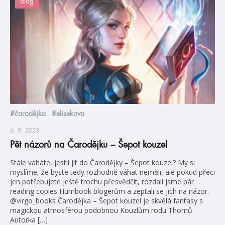
blog
#čarodějka
#elisekova
6. 9. 2023
Pět názorů na Čarodějku – Šepot kouzel
Stále váháte, jestli jít do Čarodějky – Šepot kouzel? My si
myslíme, že byste tedy rozhodně váhat neměli, ale pokud přeci
jen potřebujete ještě trochu přesvědčit, rozdali jsme pár
reading copies Humbook blogerům a zeptali se jich na názor.
@virgo_books Čarodějka – Šepot kouzel je skvělá fantasy s
magickou atmosférou podobnou Kouzlům rodu Thornů.
Autorka […]