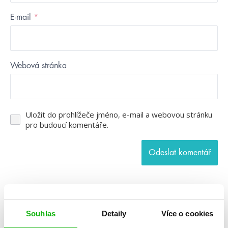
E-mail
*
Webová stránka
Uložit do prohlížeče jméno, e-mail a webovou stránku
pro budoucí komentáře.
Kategorie
Souhlas
Detaily
Více o cookies
blog
citáty
humbookfest