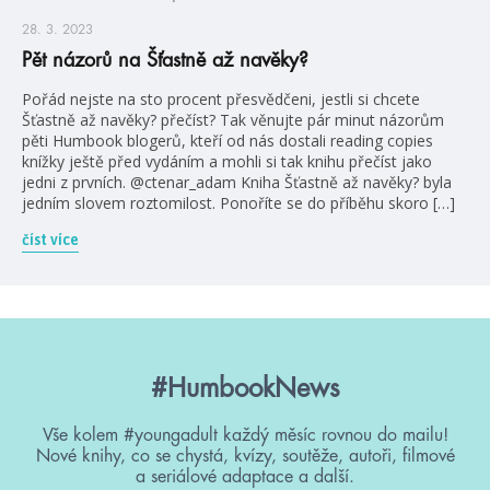
28. 3. 2023
Pět názorů na Šťastně až navěky?
Pořád nejste na sto procent přesvědčeni, jestli si chcete
Šťastně až navěky? přečíst? Tak věnujte pár minut názorům
pěti Humbook blogerů, kteří od nás dostali reading copies
knížky ještě před vydáním a mohli si tak knihu přečíst jako
jedni z prvních. @ctenar_adam Kniha Šťastně až navěky? byla
jedním slovem roztomilost. Ponoříte se do příběhu skoro […]
číst více
#HumbookNews
Vše kolem #youngadult každý měsíc rovnou do mailu!
Nové knihy, co se chystá, kvízy, soutěže, autoři, filmové
a seriálové adaptace a další.