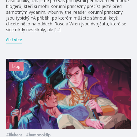
části obálky, tak jsme pro vás přichystali pět názorů Humbook
blogerů, kteří si mohli Korunní princezny přečíst ještě před
samotným vydáním. @bunny_the_reader Korunní princezny
jsou typický YA příběh, po kterém můžete sáhnout, když
chcete něco na oddech. Rose a Wren jsou dvojčata, které se
sice nikdy nesetkaly, ale […]
číst více
blog
#ftlukens
#humbooktip