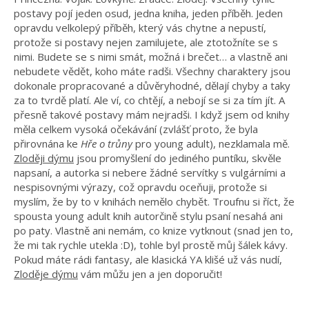
postavy pojí jeden osud, jedna kniha, jeden příběh. Jeden
opravdu velkolepý příběh, který vás chytne a nepustí,
protože si postavy nejen zamilujete, ale ztotožníte se s
nimi. Budete se s nimi smát, možná i brečet… a vlastně ani
nebudete vědět, koho máte radši. Všechny charaktery jsou
dokonale propracované a důvěryhodné, dělají chyby a taky
za to tvrdě platí. Ale ví, co chtějí, a nebojí se si za tím jít. A
přesně takové postavy mám nejradši. I když jsem od knihy
měla celkem vysoká očekávání (zvlášť proto, že byla
přirovnána ke
Hře o trůny
pro young adult), nezklamala mě.
Zloději dýmu
jsou promyšlení do jediného puntíku, skvěle
napsaní, a autorka si nebere žádné servítky s vulgárními a
nespisovnými výrazy, což opravdu oceňuji, protože si
myslím, že by to v knihách nemělo chybět. Troufnu si říct, že
spousta young adult knih autorčině stylu psaní nesahá ani
po paty. Vlastně ani nemám, co knize vytknout (snad jen to,
že mi tak rychle utekla :D), tohle byl prostě můj šálek kávy.
Pokud máte rádi fantasy, ale klasická YA klišé už vás nudí,
Zloděje dýmu
vám můžu jen a jen doporučit!