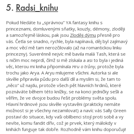
5.
Radsi_knihu
Pokud hledáte tu „správnou” YA fantasy knihu s
princeznami, domluvenými sňatky, kouzly, démony, zloději
a samozřejmě láskou, pak jsou
Zloději dýmu
přesně pro
vás. Četla se snadno, rychle, byla napínavá, děj byl zajímavý
a moc věcí mě tam nerozčilovalo (až na romantickou linku
princezny). Suverénně nejvíc mě bavila malá Tash, která se
s ničím moc neprdí, čímž si mě získala a asi to byla i jediná
věc, kterou mi kniha připomínala
Hru o trůny
, protože byla
trochu jako Arya. A Aryu milujeme všichni. Autorka si ale
skvěle připravila půdu pro další díl a myslím si, že tam to
„něco” už najdu, protože všech pět hlavních hrdinů, které
poznáváte během této knížky, se na konci jedničky sešli a
věřím, že ve dvojce budou řešit problémy světa spolu.
Hlavní hrdinové jsou skvěle vystavěni (prakticky nemáte
možnost si je všechny nezamilovat) a navíc vás Sally Green
postaví do situace, kdy vaši oblíbenci stojí proti sobě a vy
nevíte, komu fandit dřív, což je prvek, který málokdy v
knihách funguje tak dobře. Rozhodně vám knihu doporučuji!