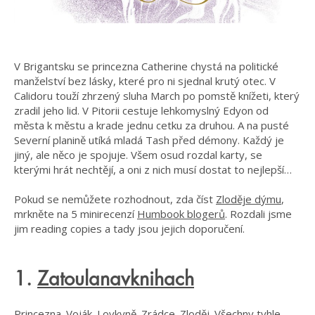
V Brigantsku se princezna Catherine chystá na politické
manželství bez lásky, které pro ni sjednal krutý otec. V
Calidoru touží zhrzený sluha March po pomstě knížeti, který
zradil jeho lid. V Pitorii cestuje lehkomyslný Edyon od
města k městu a krade jednu cetku za druhou. A na pusté
Severní planině utíká mladá Tash před démony. Každý je
jiný, ale něco je spojuje. Všem osud rozdal karty, se
kterými hrát nechtějí, a oni z nich musí dostat to nejlepší…
Pokud se nemůžete rozhodnout, zda číst
Zloděje dýmu
,
mrkněte na 5 minirecenzí
Humbook blogerů
. Rozdali jsme
jim reading copies a tady jsou jejich doporučení.
1.
Zatoulanavknihach
Princezna. Voják. Lovkyně. Zrádce. Zloděj. Všechny tyhle