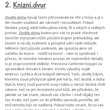
2.
Knizni.dvur
Zloději dýmu
bývají často přirovnáváni ke
Hře o trůny
a já s
tím musím souhlasit ale zároveň i nesouhlasit. Pokud
hledáte young adult knihu plnou intrik, lží a silných a reálných
postav,
Zloději dýmu
budou pro vás to pravé ořechové.
Autorčin styl psaní může působit krapet jednodušeji, ale
časem si na něj zvyknete a jistojistě vám vadit nebude.
Některé části působí useknuté, ale spousta akce od
začátku do konce – zvlášť na konci! – vám to vynahradí. I
přesto, že neznáte minulost postav do nejmenších detailů,
si je stoprocentně oblíbíte. Princezna Catherine bojující za
spravedlivé chování k ženám, trochu výbušný voják
Ambros, rychlá a drzá lovkyně démonů Tash, zloděj Edyon,
kterému osud přichystal úplně jiné karty, než doufal, a sluha
March, který touží pomstít svoji rodinu a národ. Možná chvíli
zabere, než se jim dostanete pod kůži, ale přísahám, že
jakmile se tak stane, okouzlí vás všichni. I mně nějaký ten
čas trvalo, než jsem se do příběhu opravdu ponořila, ale
teď nemohu být víc nadšená. Pokud máte strach, že na vás
Hra o trůny
bude moc náročná a složitá, sáhněte po