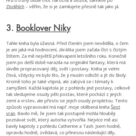
Zlodějích
– věřím, že si je zamilujete přesně tak jako já.
3.
Booklover Niky
Tahle kniha byla úžasná. Před čtením jsem nevěděla, o čem
je ani jaká má hodnocení, zkrátka jsem začala číst s čistým
štítem. Za mě největší překvapení letošního roku. Konečně
jsem po delší době narazila na originální fantasy, která má
skvěle propracovaný děj, svět i postavy. Kniha je velmi
čtivá, vždycky mi bylo líto, že ji musím odložit a jít do školy.
Kromě toho je také vtipná, ale zabývá se i tématy k
zamyšlení. Každá kapitola je z pohledu jiné postavy, celkově
tak sledujeme osudy pěti postav, které pochází z jiných
zemí a vrstev, ale přesto se jejich osudy propletou. Tento
způsob vypravování má např. moje oblíbená kniha
Šest
vran
. Bavilo mě, že jsem tak postupně mohla hlouběji
poznávat svět, který autorka vytvořila. Nejvíce mě asi
bavily kapitoly z pohledu Catherine a Tash. Jsem hodně,
opravdu hodně, zvědavá, co přinesou následující díly,