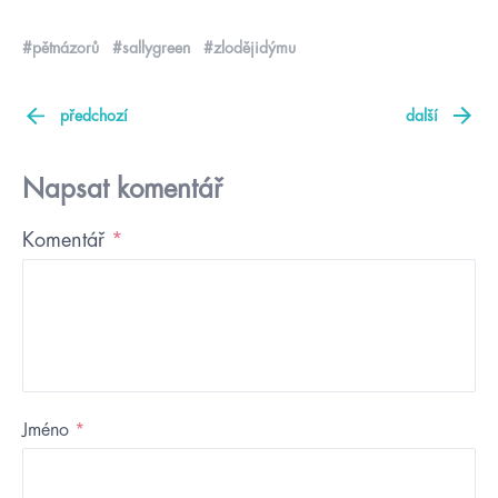
#pětnázorů
#sallygreen
#zlodějidýmu
předchozí
další
Napsat komentář
Komentář
*
Jméno
*