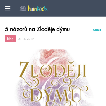
5 názorů na Zloděje dýmu
sdílet
blog
27. 3. 2019