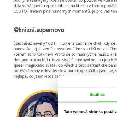
pouhými teenagery, kteří se dostali do pozice, ve které ni
líbila velká queer reprezentace, na kterou v tomto podání
LGBTQ+ linkami plné humorných momentů, je pro vás tento
@knizni.supernova
Šťastně až navěky?
od F. T. Lukens začíná ve chvíli, kdy 
panovníka jejich země a osvobodí tím svou říší od zla. Tím
kterém toho tolik neví. Proto se to musí rychle naučit, a 
dostane trochu klidu, brzy zjistí, že ani nyní nejsou jejic
queer magického světa i do všech z této sarkastické band
potěší všechny milovníky slow burn trope. Culila jsem se,
nejlepší, co jsem letos četla!
Souhlas
Tato webová stránka použív