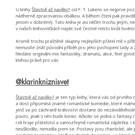
U knihy
Šťastně až navěky?
od F. T. Lukens se nejprve poz
nádherně zpracovanou obálkou. A během čtení pak pravdě
jenom v dobrém!). Tato kniha je asi něčím trochu jiným, než
v našich knihovničkách najde své čestné místo kvůli hodn
Kromě trochu praštěné skupiny nejlepších přátel mě v pří
nemusíte znát původní příběh pro jeho pochopení tady a
hledáte originální mix fantastiky, dramatu, akce, feel good
knihou právě pro vás.
@klarinkniznisvet
Šťastně až navěky?
je ten typ knihy, která vás od prvního
a dost připomíná známé romantické komedie, které máme v
jenž se po záchraně království dostane do nezáviděníhodn
pouto, jinak s ním bude konec. Ačkoliv se jedná o fantasy
roli hraje přátelství a samozřejmě romantická zápletka. I
neuškodilo, nenudila jsem se. Postavy jsou chaotické, ale 