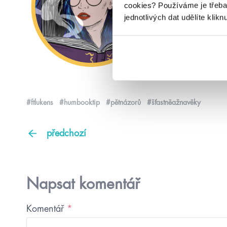
cookies?
Používáme je třeba
jednotlivých dat udělíte klikn
#ftlukens
#humbooktip
#pětnázorů
#šťastněažnavěky
předchozí
Napsat komentář
Komentář
*