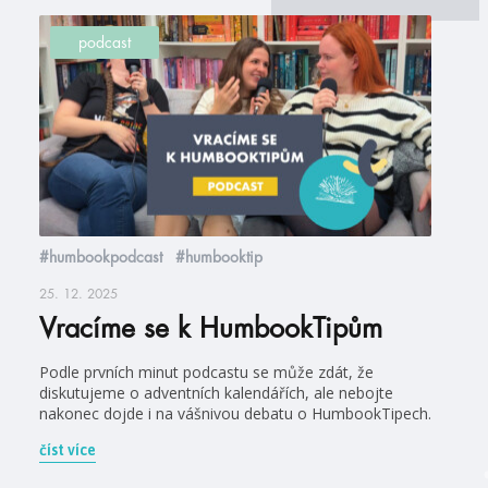
podcast
#humbookpodcast
#humbooktip
25. 12. 2025
Vracíme se k HumbookTipům
Podle prvních minut podcastu se může zdát, že
diskutujeme o adventních kalendářích, ale nebojte
nakonec dojde i na vášnivou debatu o HumbookTipech.
číst více