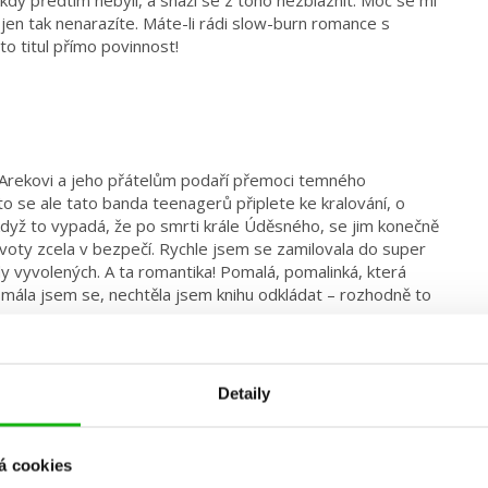
kdy předtím nebyli, a snaží se z toho nezbláznit. Moc se mi
 jen tak nenarazíte. Máte-li rádi slow-burn romance s
 titul přímo povinnost!
se Arekovi a jeho přátelům podaří přemoci temného
to se ale tato banda teenagerů připlete ke kralování, o
i když to vypadá, že po smrti krále Úděsného, se jim konečně
h životy zcela v bezpečí. Rychle jsem se zamilovala do super
y vyvolených. A ta romantika! Pomalá, pomalinká, která
 smála jsem se, nechtěla jsem knihu odkládat – rozhodně to
Detaily
á cookies