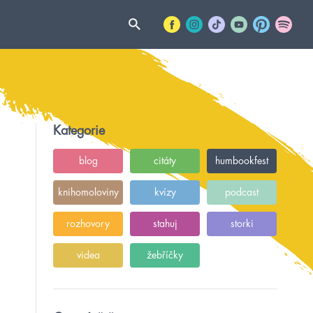
Kategorie
blog
citáty
humbookfest
knihomoloviny
kvízy
podcast
rozhovory
stahuj
storki
videa
žebříčky