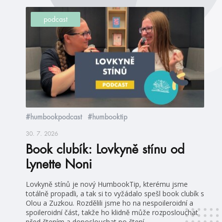
podcast
#humbookpodcast
#humbooktip
30. 7. 2026
Book clubík: Lovkyně stínu od
Lynette Noni
Lovkyně stínů je nový HumbookTip, kterému jsme
totálně propadli, a tak si to vyžádalo spešl book clubík s
Olou a Zuzkou. Rozdělili jsme ho na nespoileroidní a
spoileroidní část, takže ho klidně může rozposlouchat
před čtením a doposlouchat po čtení.