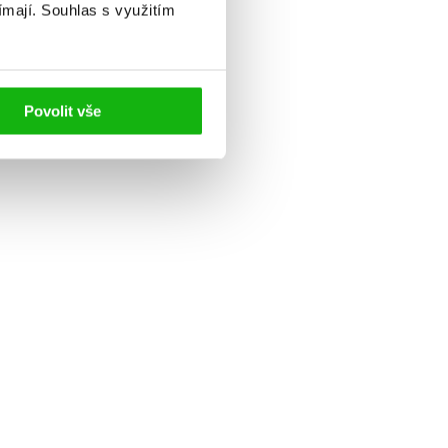
ímají.
Souhlas s využitím
Povolit vše