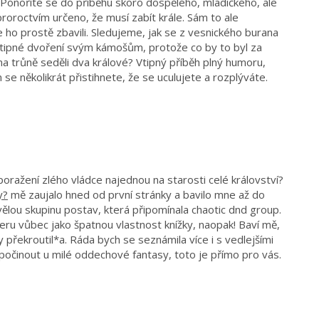
Ponoříte se do příběhu skoro dospělého, mladičkého, ale
roroctvím určeno, že musí zabít krále. Sám to ale
e ho prostě zbavili. Sledujeme, jak se z vesnického burana
vtipné dvoření svým kámošům, protože co by to byl za
a trůně seděli dva králové? Vtipný příběh plný humoru,
se několikrát přistihnete, že se uculujete a rozplýváte.
oražení zlého vládce najednou na starosti celé království?
y?
mě zaujalo hned od první stránky a bavilo mne až do
skvělou skupinu postav, která připomínala chaotic dnd group.
eru vůbec jako špatnou vlastnost knížky, naopak! Baví mě,
 překroutil*a. Ráda bych se seznámila více i s vedlejšími
očinout u milé oddechové fantasy, toto je přímo pro vás.