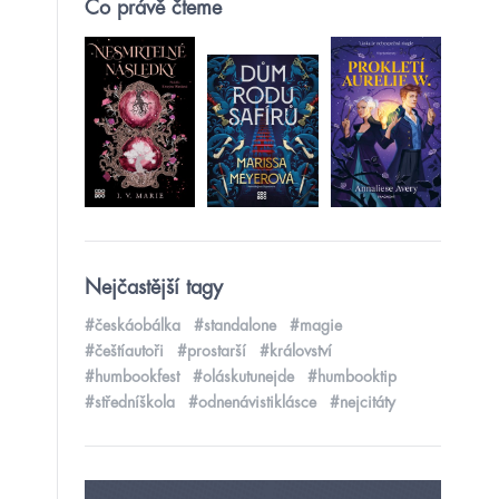
Co právě čteme
Nejčastější tagy
#českáobálka
#standalone
#magie
#češtíautoři
#prostarší
#království
#humbookfest
#oláskutunejde
#humbooktip
#středníškola
#odnenávistiklásce
#nejcitáty