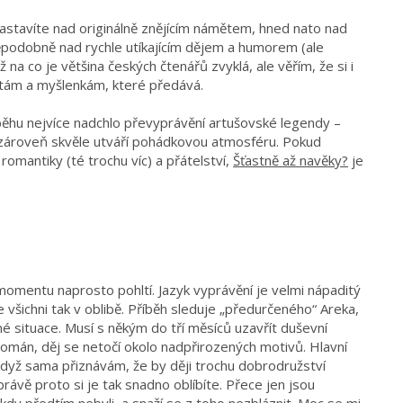
astavíte nad originálně znějícím námětem, hned nato nad
podobně nad rychle utíkajícím dějem a humorem (ale
 na co je většina českých čtenářů zvyklá, ale věřím, že si i
otám a myšlenkám, které předává.
běhu nejvíce nadchlo převyprávění artušovské legendy –
 zároveň skvěle utváří pohádkovou atmosféru. Pokud
 romantiky (té trochu víc) a přátelství,
Šťastně až navěky?
je
 momentu naprosto pohltí. Jazyk vyprávění je velmi nápaditý
šichni tak v oblibě. Příběh sleduje „předurčeného“ Areka,
é situace. Musí s někým do tří měsíců uzavřít duševní
 román, děj se netočí okolo nadpřirozených motivů. Hlavní
 když sama přiznávám, že by ději trochu dobrodružství
právě proto si je tak snadno oblíbíte. Přece jen jsou