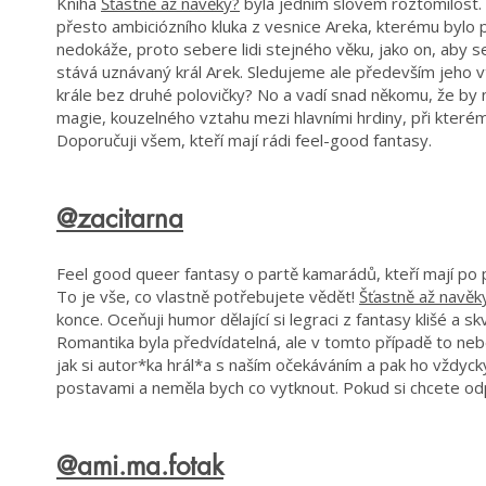
Kniha
Šťastně až navěky?
byla jedním slovem roztomilost. 
přesto ambiciózního kluka z vesnice Areka, kterému bylo p
nedokáže, proto sebere lidi stejného věku, jako on, aby s
stává uznávaný král Arek. Sledujeme ale především jeho 
krále bez druhé polovičky? No a vadí snad někomu, že by n
magie, kouzelného vztahu mezi hlavními hrdiny, při kterém 
Doporučuji všem, kteří mají rádi feel-good fantasy.
@zacitarna
Feel good queer fantasy o partě kamarádů, kteří mají po p
To je vše, co vlastně potřebujete vědět!
Šťastně až navěk
konce. Oceňuji humor dělající si legraci z fantasy klišé a 
Romantika byla předvídatelná, ale v tomto případě to neb
jak si autor*ka hrál*a s naším očekáváním a pak ho vždycky
postavami a neměla bych co vytknout. Pokud si chcete odp
@ami.ma.fotak