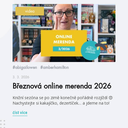
videa
#abigailowen
#amberhamilton
3. 3. 2026
Březnová online merenda 2026
Knižní sezóna se po zimě konečně pořádně rozjíždí 😍
Nachystejte si kakajíčko, dezertíček… a jdeme na to!
číst více