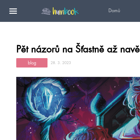
Domů
Pět názorů na Šťastně až nav
blog
28. 3. 2023