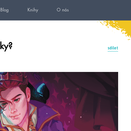
Blog
Knihy
O nás
ěky?
sdílet