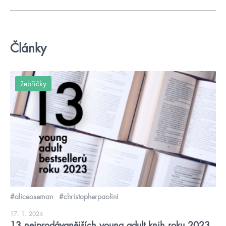
Články
žebříčky
#aliceoseman
#christopherpaolini
17. 1. 2024
13 nejprodávanějších young adult knih roku 2023