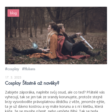
blog
#cosplay
#ftlukens
17. 3. 2023
Cosplay Šťastně až navěky?
Zabijete záporáka, naplníte svůj osud, ale co teď? Přátelé vás
vyhecují, tak se jen tak ze srandy korunujete, protože stejně
brzy vysvobodíte právoplatnou dědičku z věže, jenomže ejhle,
ta je už dávno kostrou a vy máte korunu a s ní i kletbu, která
káže, že se musíte oženit, nebo umřete Blbý. Tak se teda