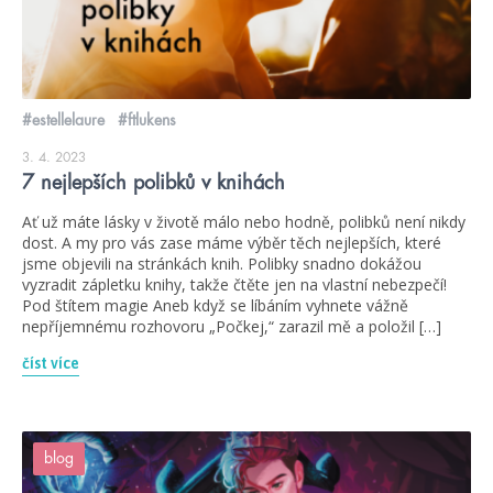
#estellelaure
#ftlukens
3. 4. 2023
7 nejlepších polibků v knihách
Ať už máte lásky v životě málo nebo hodně, polibků není nikdy
dost. A my pro vás zase máme výběr těch nejlepších, které
jsme objevili na stránkách knih. Polibky snadno dokážou
vyzradit zápletku knihy, takže čtěte jen na vlastní nebezpečí!
Pod štítem magie Aneb když se líbáním vyhnete vážně
nepříjemnému rozhovoru „Počkej,“ zarazil mě a položil […]
číst více
blog