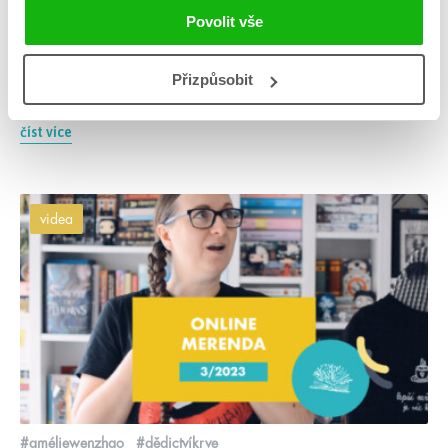
Četli jste někdy knihu o tom, co se stalo poté, co dobro
Povolit vše
zvítězilo? A co knihu, která kombinuje humor, romantiku a
fantasy? Jednu takovou pro vás máme: jmenuje se Šťastně až
navěky?, a bavila nás tak moc, že si zasloužila titul
HumbookTipu. Tady je deset důvodů, proč tuhle novinku od F.
Přizpůsobit
T. Lukense tak moc […]
číst více
videa
#améliewenzhao
#dědictvíkrve