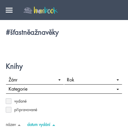
#šťastněažnavěky
Knihy
Žánr
Rok
Kategorie
vydané
připravované
název
datum vydání