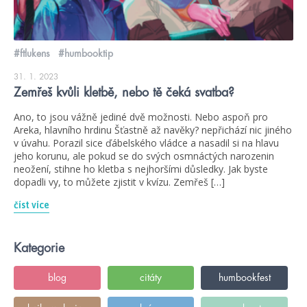
#ftlukens
#humbooktip
31. 1. 2023
Zemřeš kvůli kletbě, nebo tě čeká svatba?
Ano, to jsou vážně jediné dvě možnosti. Nebo aspoň pro
Areka, hlavního hrdinu Šťastně až navěky? nepřichází nic jiného
v úvahu. Porazil sice ďábelského vládce a nasadil si na hlavu
jeho korunu, ale pokud se do svých osmnáctých narozenin
neožení, stihne ho kletba s nejhoršími důsledky. Jak byste
dopadli vy, to můžete zjistit v kvízu. Zemřeš […]
číst více
Kategorie
blog
citáty
humbookfest