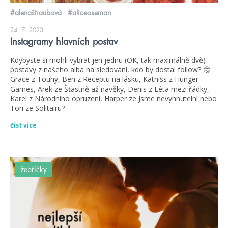
#alenaštraubová
#aliceoseman
24. 7. 2023
Instagramy hlavních postav
Kdybyste si mohli vybrat jen jednu (OK, tak maximálně dvě)
postavy z našeho alba na sledování, kdo by dostal follow? 🤔
Grace z Touhy, Ben z Receptu na lásku, Katniss z Hunger
Games, Arek ze Šťastně až navěky, Denis z Léta mezi řádky,
Karel z Národního opruzení, Harper ze Jsme nevyhnutelní nebo
Tori ze Solitairu?
číst více
žebříčky