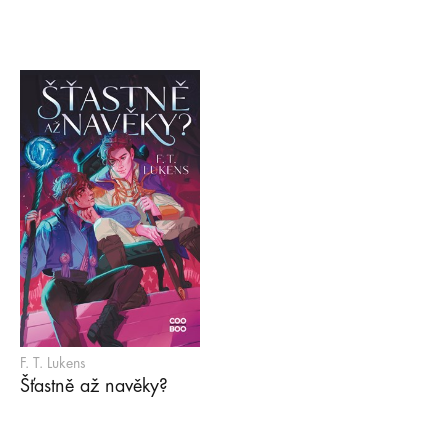
F. T. Lukens
Šťastně až navěky?