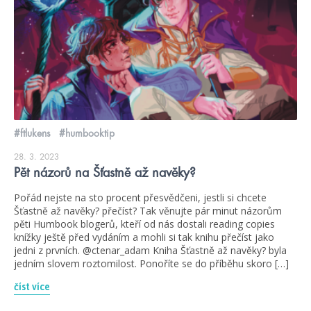
#ftlukens
#humbooktip
28. 3. 2023
Pět názorů na Šťastně až navěky?
Pořád nejste na sto procent přesvědčeni, jestli si chcete
Šťastně až navěky? přečíst? Tak věnujte pár minut názorům
pěti Humbook blogerů, kteří od nás dostali reading copies
knížky ještě před vydáním a mohli si tak knihu přečíst jako
jedni z prvních. @ctenar_adam Kniha Šťastně až navěky? byla
jedním slovem roztomilost. Ponoříte se do příběhu skoro […]
číst více