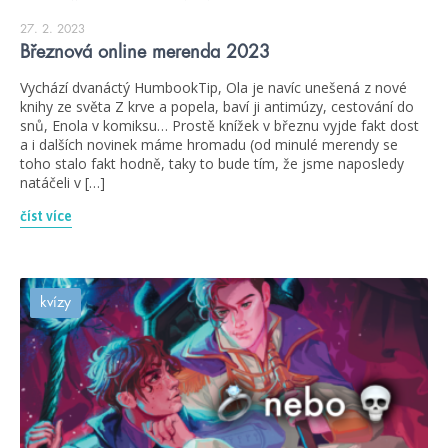
27. 2. 2023
Březnová online merenda 2023
Vychází dvanáctý HumbookTip, Ola je navíc unešená z nové
knihy ze světa Z krve a popela, baví ji antimúzy, cestování do
snů, Enola v komiksu… Prostě knížek v březnu vyjde fakt dost
a i dalších novinek máme hromadu (od minulé merendy se
toho stalo fakt hodně, taky to bude tím, že jsme naposledy
natáčeli v […]
číst více
kvízy