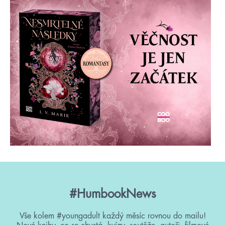
#HumbookNews
Vše kolem #youngadult každý měsíc rovnou do mailu!