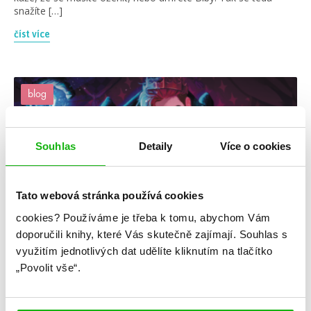
snažíte […]
číst více
blog
Souhlas
Detaily
Více o cookies
Tato webová stránka používá cookies
cookies?
Používáme je třeba k tomu, abychom Vám
doporučili knihy, které Vás skutečně zajímají.
Souhlas s
#10důvodů
#ftlukens
využitím jednotlivých dat udělíte kliknutím na tlačítko
„Povolit vše“.
13. 3. 2023
10 důvodů, proč si přečíst Šťastně až navěky?