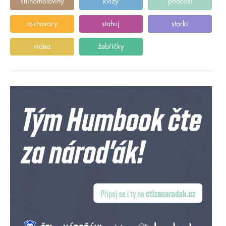
knihomoloviny
kvízy
podcast
rozhovory
stahuj
storki
videa
žebříčky