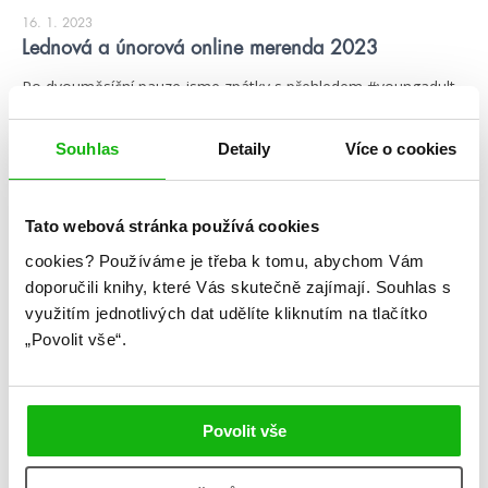
16. 1. 2023
Lednová a únorová online merenda 2023
Po dvouměsíční pauze jsme zpátky s přehledem #youngadult
knížek, které budeme číst v lednu a únoru 😎 Chyběli jsme
vám? Vy nám totiž tak trochu jo 😁
Souhlas
Detaily
Více o cookies
číst více
Tato webová stránka používá cookies
Kategorie
cookies?
Používáme je třeba k tomu, abychom Vám
blog
citáty
humbookfest
doporučili knihy, které Vás skutečně zajímají.
Souhlas s
využitím jednotlivých dat udělíte kliknutím na tlačítko
knihomoloviny
kvízy
podcast
„Povolit vše“.
rozhovory
stahuj
storki
videa
žebříčky
Povolit vše