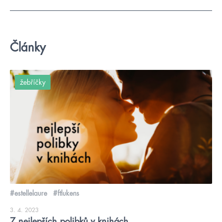
Články
žebříčky
#estellelaure
#ftlukens
3. 4. 2023
7 nejlepších polibků v knihách