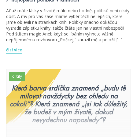
Ať už máte lásky v životě málo nebo hodně, polibků není nikdy
dost. A my pro vás zase máme výběr těch nejlepších, které
jsme objevili na stránkách knih. Polibky snadno dokážou
vyzradit zápletku knihy, takže čtěte jen na vlastní nebezpečí!
Pod štítem magie Aneb když se líbáním vyhnete vážně
nepříjemnému rozhovoru „Počkej,“ zarazil mě a položil […]
číst více
citáty
Která barva srdíčka znamená „budu tě
milovat navždycky bez ohledu na
cokoli“? Která znamená „jsi tak důležitý,
že budeš v mým životě, dokud
nevydechnu naposledy“?