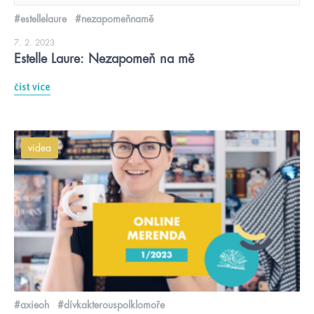
#estellelaure
#nezapomeňnamě
7. 2. 2023
Estelle Laure: Nezapomeň na mě
číst více
videa
#axieoh
#dívkakterouspolklomoře