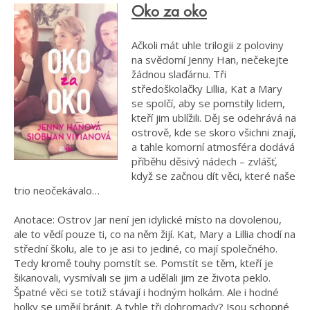
Oko za oko
Ačkoli mát uhle trilogii z poloviny
na svědomí Jenny Han, nečekejte
žádnou slaďárnu. Tři
středoškolačky Lillia, Kat a Mary
se spolčí, aby se pomstily lidem,
kteří jim ublížili. Děj se odehrává na
ostrově, kde se skoro všichni znají,
a tahle komorní atmosféra dodává
příběhu děsivý nádech – zvlášť,
když se začnou dít věci, které naše
trio neočekávalo…
Anotace: Ostrov Jar není jen idylické místo na dovolenou,
ale to vědí pouze ti, co na něm žijí. Kat, Mary a Lillia chodí na
střední školu, ale to je asi to jediné, co mají společného.
Tedy kromě touhy pomstít se. Pomstít se těm, kteří je
šikanovali, vysmívali se jim a udělali jim ze života peklo.
Špatné věci se totiž stávají i hodným holkám. Ale i hodné
holky se umějí bránit. A tyhle tři dohromady? Jsou schopné