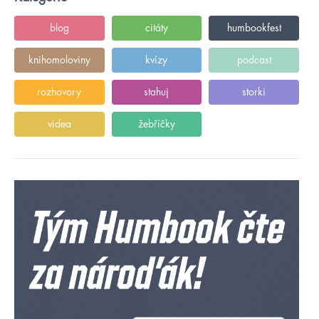
blog
citáty
humbookfest
knihomoloviny
kvízy
podcast
rozhovory
stahuj
storki
videa
žebříčky