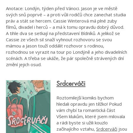
Anotace: Londýn, týden před Vánoci. Jason je ve městě
svých snů poprvé – a proti vůli rodičů chce zanechat studia
práv a stát se hercem. Cassie Winterová má plné zuby
filmů, divadel i herců – a má k tomu opravdu dobrý důvod.
A tihle dva se setkají na představení Bídníků. A jelikož se
Cassie ze všech sil snaží vyhnout rozhovoru se svou
mámou a Jason touží oddálit rozhovor s rodinou,
rozhodnou se vyrazit na tour po Londýně a jeho divadelních
scénách. A třeba se ukáže, že pár společně strávených dní
změní jejich osud.
Srdcerváči
Roztomilejší komiks bychom
hledali opravdu jen těžko! Pokud
vám chybí ta romantická část
Všem klukům, které jsem milovala
a rádi byste si užili kouzlo
začínajícího vztahu,
Srdcerváči
jsou