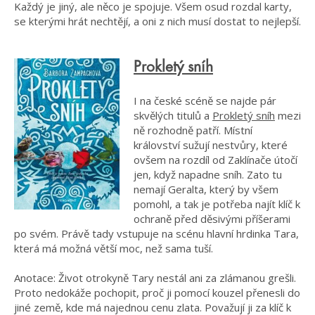
Každý je jiný, ale něco je spojuje. Všem osud rozdal karty,
se kterými hrát nechtějí, a oni z nich musí dostat to nejlepší.
Prokletý sníh
I na české scéně se najde pár
skvělých titulů a
Prokletý sníh
mezi
ně rozhodně patří. Místní
království sužují nestvůry, které
ovšem na rozdíl od Zaklínače útočí
jen, když napadne sníh. Zato tu
nemají Geralta, který by všem
pomohl, a tak je potřeba najít klíč k
ochraně před děsivými příšerami
po svém. Právě tady vstupuje na scénu hlavní hrdinka Tara,
která má možná větší moc, než sama tuší.
Anotace: Život otrokyně Tary nestál ani za zlámanou grešli.
Proto nedokáže pochopit, proč ji pomocí kouzel přenesli do
jiné země, kde má najednou cenu zlata. Považují ji za klíč k