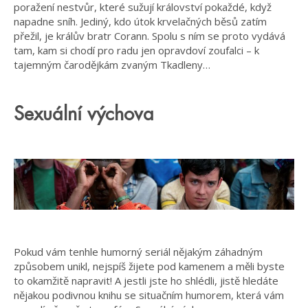
poražení nestvůr, které sužují království pokaždé, když
napadne sníh. Jediný, kdo útok krvelačných běsů zatím
přežil, je králův bratr Corann. Spolu s ním se proto vydává
tam, kam si chodí pro radu jen opravdoví zoufalci – k
tajemným čarodějkám zvaným Tkadleny…
Sexuální výchova
Pokud vám tenhle humorný seriál nějakým záhadným
způsobem unikl, nejspíš žijete pod kamenem a měli byste
to okamžitě napravit! A jestli jste ho shlédli, jistě hledáte
nějakou podivnou knihu se situačním humorem, která vám