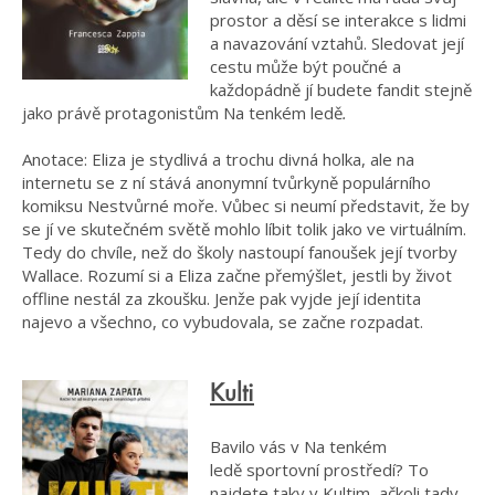
prostor a děsí se interakce s lidmi
a navazování vztahů. Sledovat její
cestu může být poučné a
každopádně jí budete fandit stejně
jako právě protagonistům Na tenkém ledě
.
Anotace: Eliza je stydlivá a trochu divná holka, ale na
internetu se z ní stává anonymní tvůrkyně populárního
komiksu Nestvůrné moře. Vůbec si neumí představit, že by
se jí ve skutečném světě mohlo líbit tolik jako ve virtuálním.
Tedy do chvíle, než do školy nastoupí fanoušek její tvorby
Wallace. Rozumí si a Eliza začne přemýšlet, jestli by život
offline nestál za zkoušku. Jenže pak vyjde její identita
najevo a všechno, co vybudovala, se začne rozpadat.
Kulti
Bavilo vás v Na tenkém
ledě sportovní prostředí? To
najdete taky v
Kultim
, ačkoli tady