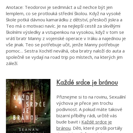
Anotace: Teodorovi je sedmnáct a už nechce být jen
lemplem, co se protlouká střední školou. Když na vysoké
škole potká dávnou kamarádku z dětství, přeskočí jiskra a
Teo má o motivaci navíc. Je na nejlepší cestě za skvělými
školními výsledky a vstupenkou na vysokou, když v tom se
vrátí bratr Manny z vojenské operace v Iráku a najednou je
vše jinak. Teo se potřebuje učit, jenže Manny potřebuje
pomoc… Sestra Xochitl neváhá, oba bratry naloží do auta a
společně se vydají na road trip po místech, na kterých jim
záleží.
Každé srdce je bránou
Přiznejme si to na rovinu, Sexuální
výchova je přece jen trochu
podivnost. A pokud máte takové
bizarní příběhy rádi, určitě vás
bude bavit i
Každé srdce je
bránou
. Děti, které prošli portály