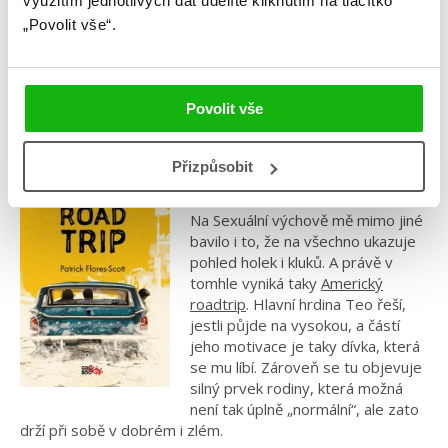
využitím jednotlivých dat udělíte kliknutím na tlačítko
nemá dlouhého trvání: Stargirlina všeobjímající láska se brzy
obrátí proti ní – a ona zůstává uprostřed davu sama,
„Povolit vše“.
vyloučená. Leo se ocitá před těžkou volbou: ona, nebo
všichni ostatní? Vezmou Stargirl na milost, když se začne
chovat „normálně“? A nepřijde tak o to, co na ní bylo
nejkrásnější?
Povolit vše
Přizpůsobit
Americký roadtrip
Na Sexuální výchově mě mimo jiné
bavilo i to, že na všechno ukazuje
pohled holek i kluků. A právě v
tomhle vyniká taky
Americký
roadtrip
. Hlavní hrdina Teo řeší,
jestli půjde na vysokou, a částí
jeho motivace je taky dívka, která
se mu líbí. Zároveň se tu objevuje
silný prvek rodiny, která možná
není tak úplně „normální“, ale zato
drží při sobě v dobrém i zlém.