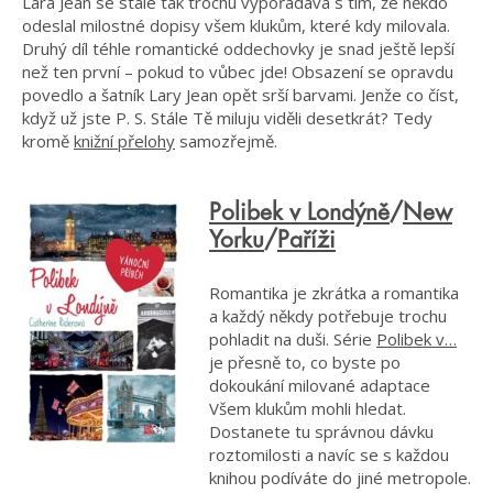
Lara Jean se stále tak trochu vypořádává s tím, že někdo
odeslal milostné dopisy všem klukům, které kdy milovala.
Druhý díl téhle romantické oddechovky je snad ještě lepší
než ten první – pokud to vůbec jde! Obsazení se opravdu
povedlo a šatník Lary Jean opět srší barvami. Jenže co číst,
když už jste P. S. Stále Tě miluju viděli desetkrát? Tedy
kromě
knižní přelohy
samozřejmě.
Polibek v Londýně
/
New
Yorku
/
Paříži
Romantika je zkrátka a romantika
a každý někdy potřebuje trochu
pohladit na duši. Série
Polibek v…
je přesně to, co byste po
dokoukání milované adaptace
Všem klukům mohli hledat.
Dostanete tu správnou dávku
roztomilosti a navíc se s každou
knihou podíváte do jiné metropole.