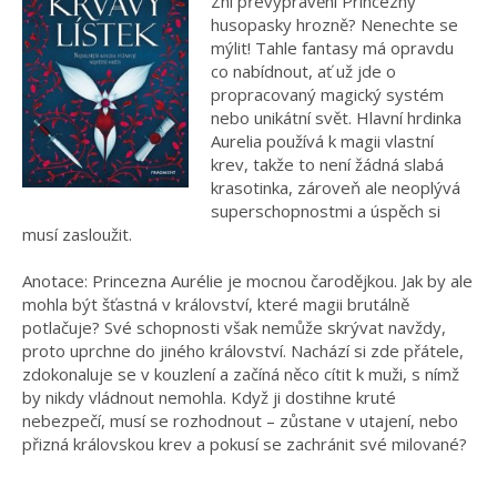
Zní převyprávění Princezny
husopasky hrozně? Nenechte se
mýlit! Tahle fantasy má opravdu
co nabídnout, ať už jde o
propracovaný magický systém
nebo unikátní svět. Hlavní hrdinka
Aurelia používá k magii vlastní
krev, takže to není žádná slabá
krasotinka, zároveň ale neoplývá
superschopnostmi a úspěch si
musí zasloužit.
Anotace: Princezna Aurélie je mocnou čarodějkou. Jak by ale
mohla být šťastná v království, které magii brutálně
potlačuje? Své schopnosti však nemůže skrývat navždy,
proto uprchne do jiného království. Nachází si zde přátele,
zdokonaluje se v kouzlení a začíná něco cítit k muži, s nímž
by nikdy vládnout nemohla. Když ji dostihne kruté
nebezpečí, musí se rozhodnout – zůstane v utajení, nebo
přizná královskou krev a pokusí se zachránit své milované?