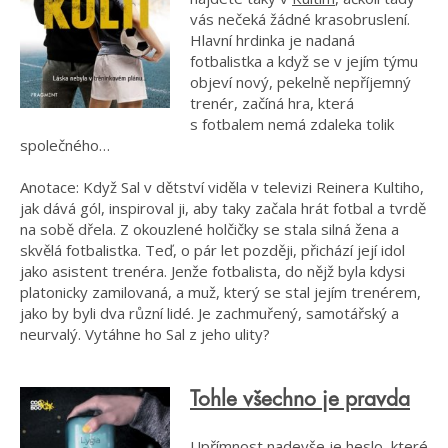
vás nečeká žádné krasobruslení.
Hlavní hrdinka je nadaná
fotbalistka a když se v jejím týmu
objeví nový, pekelně nepříjemný
trenér, začíná hra, která
s fotbalem nemá zdaleka tolik
společného…
Anotace: Když Sal v dětství viděla v televizi Reinera Kultiho,
jak dává gól, inspiroval ji, aby taky začala hrát fotbal a tvrdě
na sobě dřela. Z okouzlené holčičky se stala silná žena a
skvělá fotbalistka. Teď, o pár let později, přichází její idol
jako asistent trenéra. Jenže fotbalista, do nějž byla kdysi
platonicky zamilovaná, a muž, který se stal jejím trenérem,
jako by byli dva různí lidé. Je zachmuřený, samotářský a
neurvalý. Vytáhne ho Sal z jeho ulity?
Tohle všechno je pravda
Upřímnost nadevše je heslo, které