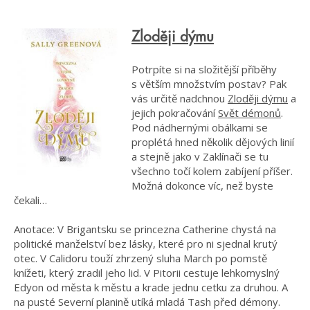
Zloději dýmu
Potrpíte si na složitější příběhy
s větším množstvím postav? Pak
vás určitě nadchnou
Zloději dýmu
a
jejich pokračování
Svět démonů
.
Pod nádhernými obálkami se
proplétá hned několik dějových linií
a stejně jako v Zaklínači se tu
všechno točí kolem zabíjení příšer.
Možná dokonce víc, než byste
čekali…
Anotace: V Brigantsku se princezna Catherine chystá na
politické manželství bez lásky, které pro ni sjednal krutý
otec. V Calidoru touží zhrzený sluha March po pomstě
knížeti, který zradil jeho lid. V Pitorii cestuje lehkomyslný
Edyon od města k městu a krade jednu cetku za druhou. A
na pusté Severní planině utíká mladá Tash před démony.