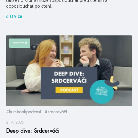
takže ho klidně může rozposlouchat před čtením a
doposlouchat po čtení.
číst více
podcast
#humbookpodcast
#srdcerváči
2. 7. 2026
Deep dive: Srdcerváči