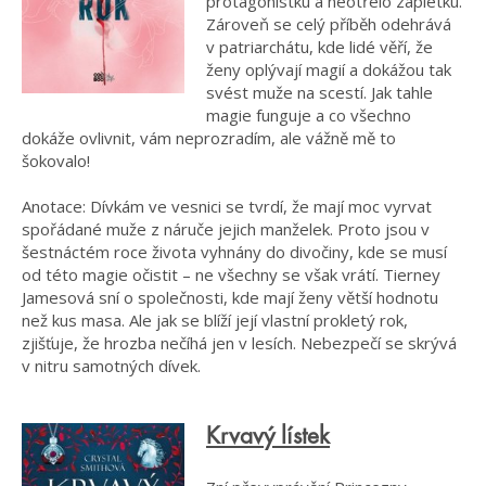
protagonistku a neotřelo zápletku.
Zároveň se celý příběh odehrává
v patriarchátu, kde lidé věří, že
ženy oplývají magií a dokážou tak
svést muže na scestí. Jak tahle
magie funguje a co všechno
dokáže ovlivnit, vám neprozradím, ale vážně mě to
šokovalo!
Anotace: Dívkám ve vesnici se tvrdí, že mají moc vyrvat
spořádané muže z náruče jejich manželek. Proto jsou v
šestnáctém roce života vyhnány do divočiny, kde se musí
od této magie očistit – ne všechny se však vrátí. Tierney
Jamesová sní o společnosti, kde mají ženy větší hodnotu
než kus masa. Ale jak se blíží její vlastní prokletý rok,
zjišťuje, že hrozba nečíhá jen v lesích. Nebezpečí se skrývá
v nitru samotných dívek.
Krvavý lístek