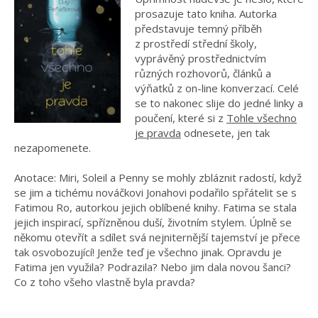
prosazuje tato kniha. Autorka
představuje temný příběh
z prostředí střední školy,
vyprávěný prostřednictvím
různých rozhovorů, článků a
výňatků z on-line konverzací. Celé
se to nakonec slije do jedné linky a
poučení, které si z
Tohle všechno
je pravda
odnesete, jen tak
nezapomenete.
Anotace: Miri, Soleil a Penny se mohly zbláznit radostí, když
se jim a tichému nováčkovi Jonahovi podařilo spřátelit se s
Fatimou Ro, autorkou jejich oblíbené knihy. Fatima se stala
jejich inspirací, spřízněnou duší, životním stylem. Úplně se
někomu otevřít a sdílet svá nejniternější tajemství je přece
tak osvobozující! Jenže teď je všechno jinak. Opravdu je
Fatima jen využila? Podrazila? Nebo jim dala novou šanci?
Co z toho všeho vlastně byla pravda?