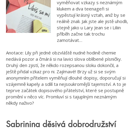
vyměňovat vzkazy s neznámým
klukem a dva teenageři si
vypěstují krásný vztah, aniž by se
reálně znali. Jak jste ale jistě uhodli,
stejně jako u Lary Jean se i Liliin
příběh začne tak trochu
zamotávat…
Anotace: Lily při jedné obzvláště nudné hodině chemie
nedává pozor a čmárá si na lavici slova oblíbené písničky.
Druhý den zjistí, že někdo rozepsanou sloku dokončil, a
ještě přidal vzkaz pro ni. Zajímavé! Brzy už si se svým
anonymním přítelem vyměňují dlouhé dopisy, doporučují si
vzájemně kapely a sdílí ta nejsoukromější tajemství. A to je
teprve začátek dopisového přátelství, které se postupně
promění v něco víc. Promluví si s tajuplným neznámým
někdy naživo?
Sabrinina děsivá dobrodružství