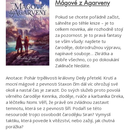
Mágové z Agarveny
Pokud se chcete pořádně začíst,
sáhněte po téhle knize – je to
celkem novinka, ale rozhodně stojí
za pozornost. Je to pravá fantasy
se vším všudy: najdete tu
čaroděje, dobrodružnou výpravu,
napínavé souboje… Zkrátka a
dobře všechno, co po dokoukání
Zaklínače hledáte.
Anotace: Pohár trpělivosti královny Deily přetekl. Krutí a
mocní mágové z pevnosti Staxon čím dál víc ohrožují své
okolí a nastal čas je zarazit. Do svých služeb proto povolá
věrného čaroděje Kenrika, zloděje, rváče a karbaníka Dreka,
a léčitelku Nomi. Věří, že právě oni zvládnou zastavit
temnotu, která se z pevnosti šíří. Podaří se této
nesourodé trojici osvobodit čarodějku Siran? Vymyslí
taktiku, která povede k vítězství, nebo zažijí, jak chutná
porážka?