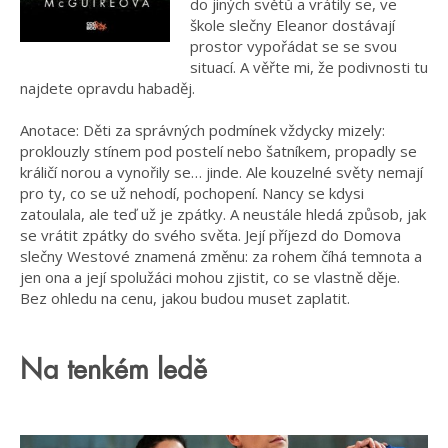
do jiných světů a vrátily se, ve
škole slečny Eleanor dostávají
prostor vypořádat se se svou
situací. A věřte mi, že podivnosti tu
najdete opravdu habaděj.
Anotace: Děti za správných podmínek vždycky mizely:
proklouzly stínem pod postelí nebo šatníkem, propadly se
králičí norou a vynořily se… jinde. Ale kouzelné světy nemají
pro ty, co se už nehodí, pochopení. Nancy se kdysi
zatoulala, ale teď už je zpátky. A neustále hledá způsob, jak
se vrátit zpátky do svého světa. Její příjezd do Domova
slečny Westové znamená změnu: za rohem číhá temnota a
jen ona a její spolužáci mohou zjistit, co se vlastně děje.
Bez ohledu na cenu, jakou budou muset zaplatit.
Na tenkém ledě