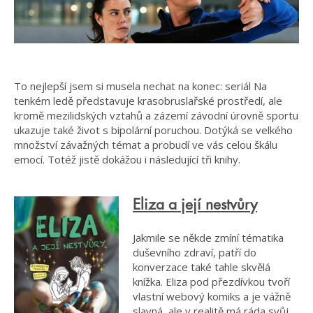
To nejlepší jsem si musela nechat na konec: seriál Na
tenkém ledě představuje krasobruslařské prostředí, ale
kromě mezilidských vztahů a zázemí závodní úrovně sportu
ukazuje také život s bipolární poruchou. Dotýká se velkého
množství závažných témat a probudí ve vás celou škálu
emocí. Totéž jistě dokážou i následující tři knihy.
Eliza a její nestvůry
Jakmile se někde zmíní tématika
duševního zdraví, patří do
konverzace také tahle skvělá
knížka. Eliza pod přezdívkou tvoří
vlastní webový komiks a je vážně
slavná, ale v realitě má ráda svůj