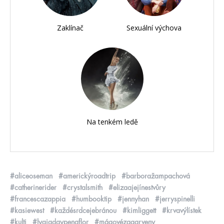
Zaklínač
Sexuální výchova
Na tenkém ledě
#aliceoseman
#americkýroadtrip
#barboražampachová
#catherinerider
#crystalsmith
#elizaajejínestvůry
#francescazappia
#humbooktip
#jennyhan
#jerryspinelli
#kasiewest
#každésrdcejebránou
#kimliggett
#krvavýlístek
#kulti
#lygiadaypenaflor
#mágovézagarveny