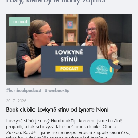
Posty, které by tě mohly zajímat
podcast
#humbookpodcast
#humbooktip
30. 7. 2026
Book clubík: Lovkyně stínu od Lynette Noni
Lovkyně stínů je nový HumbookTip, kterému jsme totálně
propadli, a tak si to vyžádalo spešl book clubík s Olou a
Zuzkou. Rozdělili jsme ho na nespoileroidní a spoileroidní část,