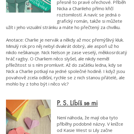
přesně to pravé ořechové. Příběh
Nicka a Charileho přímo křičí
roztomilostí. A navíc se jedná o
grafický román, takže si můžete
užít i jeho vizuální stránku a máte ho přečtený za chvilku.
Anotace: Charlie je nervák a někdy až moc přemýšlivý kluk.
Minulý rok pro něj nebyl dvakrát dobrý, ale aspoň už ho
nikdo nešikanuje. Nick Nelson je zase veselý, měkkosrdcatý
hráč ragby. O Charliem něco slyšel, ale nikdy neměl
příležitost si s ním promluvit. Až do začátku ledna, kdy se
Nick a Charlie potkají na jedné společné hodině. I když jsou
povahově zcela odlišní, rychle se z nich stanou přátelé, ale
mohlo by z toho být i něco víc?
P. S. Líbíš se mi
Není náhoda, že mají oba tyto
příběhy podobné názvy. V knížce
od Kasie West si Lily začne