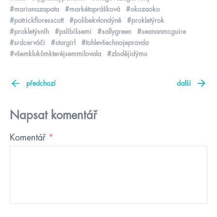
#marianazapata
#markétaprášková
#okozaoko
#patrickfloresscott
#polibekvlondýně
#prokletýrok
#prokletýsníh
#pslíbíšsemi
#sallygreen
#seananmcguire
#srdcerváči
#stargirl
#tohlevšechnojepravda
#všemklukůmkteréjsemmilovala
#zlodějidýmu
předchozí
další
Napsat komentář
Komentář
*