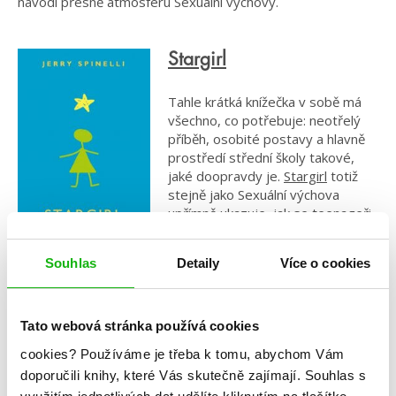
navodí přesně atmosféru Sexuální výchovy.
Stargirl
Tahle krátká knížečka v sobě má
všechno, co potřebuje: neotřelý
příběh, osobité postavy a hlavně
prostředí střední školy takové,
jaké doopravdy je.
Stargirl
totiž
stejně jako Sexuální výchova
upřímně ukazuje, jak se teenageři
chovají a co dobrého, nebo naopak
zlého to může přinést. A knížka
Souhlas
Detaily
Více o cookies
navíc citlivě ukazuje i to, že každý má právo nic neskrývat a
nepřizpůsobovat se ostatním jen proto, že je to cool.
Anotace: Od chvíle, kdy se na střední škole v ospalém
Tato webová stránka používá cookies
městečku Mica objeví Stargirl, je všechno jinak. Než Leo
cookies?
Používáme je třeba k tomu, abychom Vám
Borlock zjistí, co se kolem ní děje, uvědomí si, že se
doporučili knihy, které Vás skutečně zajímají.
Souhlas s
zamiloval. Zamilovalo se do ní celé město, ale jeho obdiv