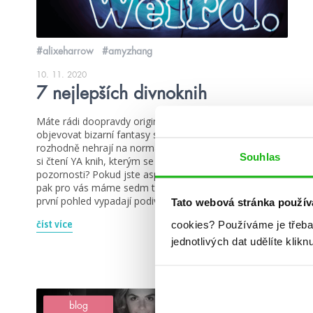
#alixeharrow
#amyzhang
10. 11. 2020
7 nejlepších divnoknih
Máte rádi doopravdy originální příběhy? Baví vás
objevovat bizarní fantasy světy očima postav, které si
rozhodně nehrají na normální středoškolačky? Užíváte
Souhlas
si čtení YA knih, kterým se třeba nedostává tolik
pozornosti? Pokud jste aspoň jednou odpověděli ano,
pak pro vás máme sedm tipů na knihy, které možná na
první pohled vypadají podivně, ale rozhodně stojí […]
Tato webová stránka použív
cookies?
Používáme je třeba
číst více
jednotlivých dat udělíte klikn
blog