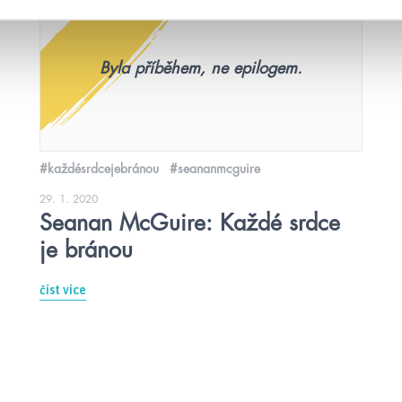
Byla příběhem, ne epilogem.
#každésrdcejebránou
#seananmcguire
29. 1. 2020
Seanan McGuire: Každé srdce
je bránou
číst více