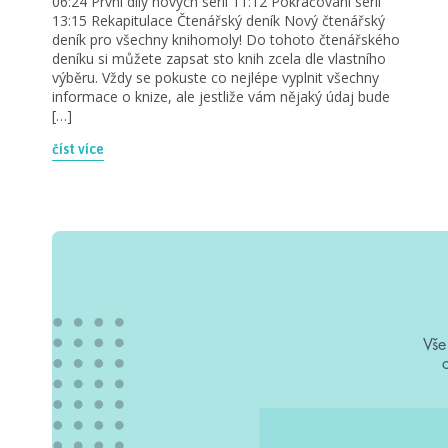
06:24 První díly nových sérií 11:12 Pokračování sérií
13:15 Rekapitulace Čtenářský deník Nový čtenářský
deník pro všechny knihomoly! Do tohoto čtenářského
deníku si můžete zapsat sto knih zcela dle vlastního
výběru. Vždy se pokuste co nejlépe vyplnit všechny
informace o knize, ale jestliže vám nějaký údaj bude
[…]
číst více
Vše