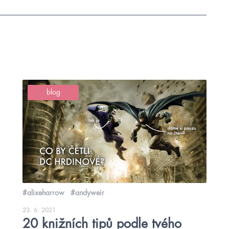
blog
#alixeharrow
#andyweir
23. 6. 2021
20 knižních tipů podle tvého