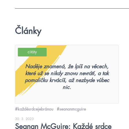
Články
citáty
Naděje znamená, že lpíš na věcech,
které už se nikdy znovu nevrátí, a tak
pomaličku krvácíš, až nezbyde vůbec
nic.
#každésrdcejebránou
#seananmcguire
30. 3. 2023
Seanan McGuire: Každé srdce