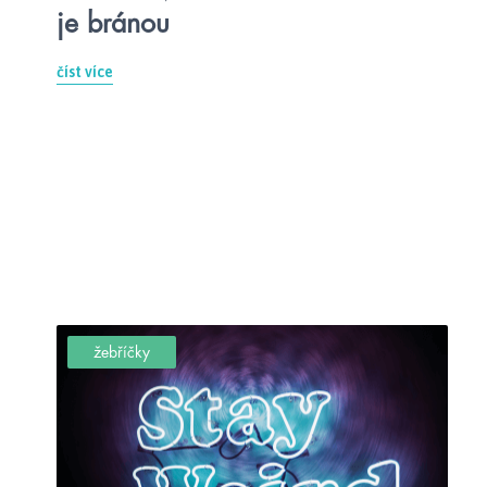
je bránou
číst více
žebříčky