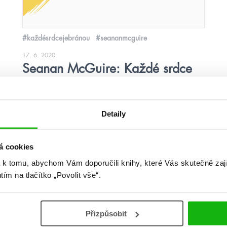
#každésrdcejebránou
#seananmcguire
17. 6. 2020
Seanan McGuire: Každé srdce
je bránou
číst více
Detaily
á cookies
 k tomu, abychom Vám doporučili knihy, které Vás skutečně zaj
utím na tlačítko „Povolit vše“.
Přizpůsobit
citáty