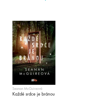
Seanan McGuireová
Každé srdce je bránou