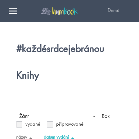
Domů
#každésrdcejebránou
Knihy
Žánr
Rok
vydané
připravované
název
datum vydání