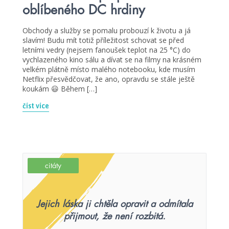
oblíbeného DC hrdiny
Obchody a služby se pomalu probouzí k životu a já
slavím! Budu mít totiž příležitost schovat se před
letními vedry (nejsem fanoušek teplot na 25 °C) do
vychlazeného kino sálu a dívat se na filmy na krásném
velkém plátně místo malého notebooku, kde musím
Netflix přesvědčovat, že ano, opravdu se stále ještě
koukám 😃 Během […]
číst více
citáty
Jejich láska ji chtěla opravit a odmítala
přijmout, že není rozbitá.