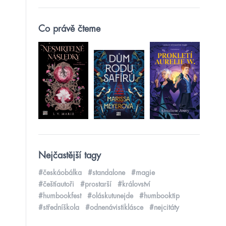
Co právě čteme
Nejčastější tagy
#českáobálka
#standalone
#magie
#češtíautoři
#prostarší
#království
#humbookfest
#oláskutunejde
#humbooktip
#středníškola
#odnenávistiklásce
#nejcitáty