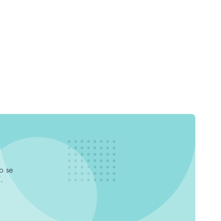
o se
.