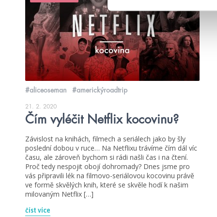
#aliceoseman
#americkýroadtrip
21. 2. 2020
Čím vyléčit Netflix kocovinu?
Závislost na knihách, filmech a seriálech jako by šly
poslední dobou v ruce… Na Netflixu trávíme čím dál víc
času, ale zároveň bychom si rádi našli čas i na čtení.
Proč tedy nespojit obojí dohromady? Dnes jsme pro
vás připravili lék na filmovo-seriálovou kocovinu právě
ve formě skvělých knih, které se skvěle hodí k našim
milovaným Netflix […]
číst více