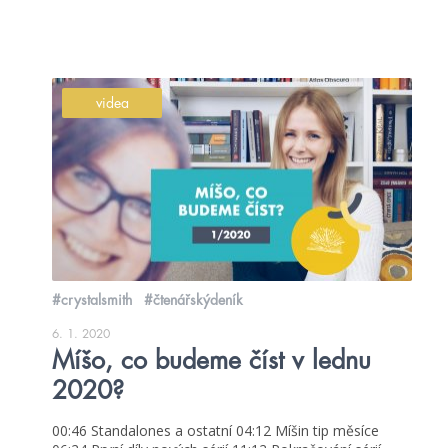
videa
#crystalsmith
#čtenářskýdeník
6. 1. 2020
Míšo, co budeme číst v lednu
2020?
00:46 Standalones a ostatní 04:12 Míšin tip měsíce