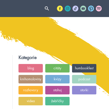
Kategorie
blog
citáty
humbookfest
knihomoloviny
kvízy
podcast
rozhovory
stahuj
storki
videa
žebříčky