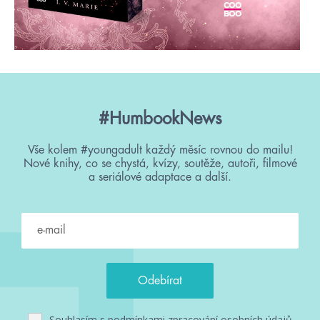
#HumbookNews
Vše kolem #youngadult každý měsíc rovnou do mailu!
Nové knihy, co se chystá, kvízy, soutěže, autoři, filmové
a seriálové adaptace a další.
Souhlasím s
podmínkami zpracování osobních údajů