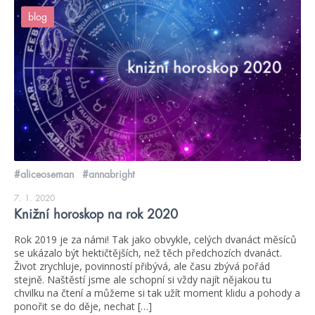
blog
#aliceoseman
#annabright
7. 1. 2020
Knižní horoskop na rok 2020
Rok 2019 je za námi! Tak jako obvykle, celých dvanáct měsíců
se ukázalo být hektičtějších, než těch předchozích dvanáct.
Život zrychluje, povinností přibývá, ale času zbývá pořád
stejně. Naštěstí jsme ale schopní si vždy najít nějakou tu
chvilku na čtení a můžeme si tak užít moment klidu a pohody a
ponořit se do děje, nechat […]