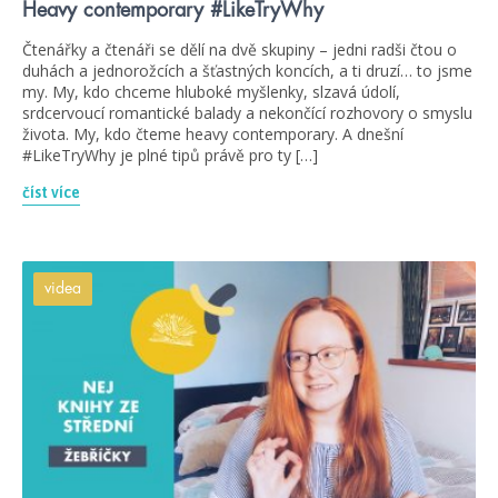
Heavy contemporary #LikeTryWhy
Čtenářky a čtenáři se dělí na dvě skupiny – jedni radši čtou o
duhách a jednorožcích a šťastných koncích, a ti druzí… to jsme
my. My, kdo chceme hluboké myšlenky, slzavá údolí,
srdcervoucí romantické balady a nekončící rozhovory o smyslu
života. My, kdo čteme heavy contemporary. A dnešní
#LikeTryWhy je plné tipů právě pro ty […]
číst více
videa