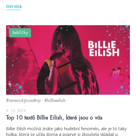
číst více
žebříčky
#americkýroadtrip
#billieeilish
9. 12. 2019
Top 10 textů Billie Eilish, které jsou o vás
Billie Eilish možná znáte jako hudební fenomén, ale je to taky
holka, která se učila doma a poprvé si zkoušela skládat u