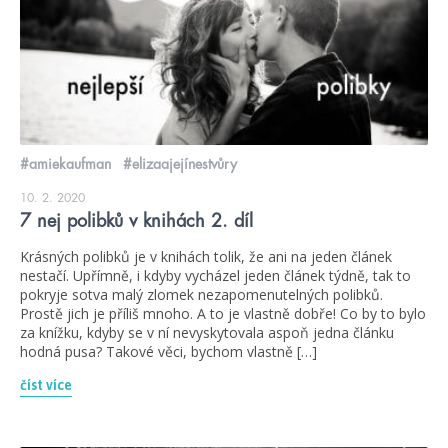
#amiekaufman
#elizaajejínestvůry
10. 2. 2020
7 nej polibků v knihách 2. díl
Krásných polibků je v knihách tolik, že ani na jeden článek
nestačí. Upřímně, i kdyby vycházel jeden článek týdně, tak to
pokryje sotva malý zlomek nezapomenutelných polibků.
Prostě jich je příliš mnoho. A to je vlastně dobře! Co by to bylo
za knížku, kdyby se v ní nevyskytovala aspoň jedna článku
hodná pusa? Takové věci, bychom vlastně […]
číst více