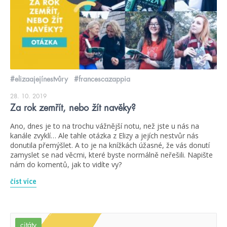
#elizaajejínestvůry
#francescazappia
28. 10. 2019
Za rok zemřít, nebo žít navěky?
Ano, dnes je to na trochu vážnější notu, než jste u nás na
kanále zvyklí… Ale tahle otázka z Elizy a jejích nestvůr nás
donutila přemýšlet. A to je na knížkách úžasné, že vás donutí
zamyslet se nad věcmi, které byste normálně neřešili. Napište
nám do komentů, jak to vidíte vy?
číst více
citáty