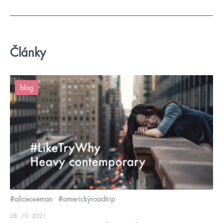
Články
blog
#aliceoseman
#americkýroadtrip
28. 10. 2021