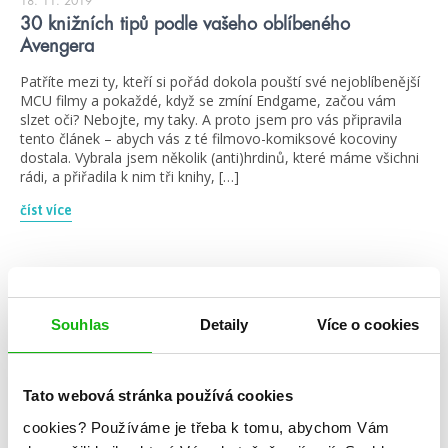
18. 11. 2019
30 knižních tipů podle vašeho oblíbeného
Avengera
Patříte mezi ty, kteří si pořád dokola pouští své nejoblíbenější
MCU filmy a pokaždé, když se zmíní Endgame, začou vám
slzet oči? Nebojte, my taky. A proto jsem pro vás připravila
tento článek – abych vás z té filmovo-komiksové kocoviny
dostala. Vybrala jsem několik (anti)hrdinů, které máme všichni
rádi, a přiřadila k nim tři knihy, […]
číst více
blog
Souhlas
Detaily
Více o cookies
Tato webová stránka používá cookies
cookies?
Používáme je třeba k tomu, abychom Vám