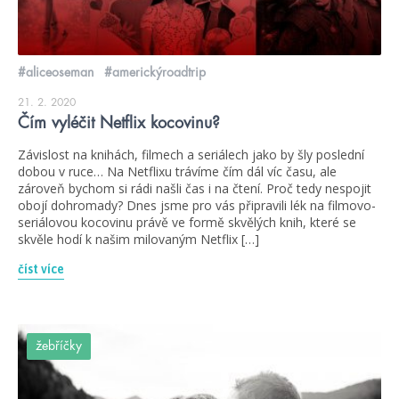
#aliceoseman
#americkýroadtrip
21. 2. 2020
Čím vyléčit Netflix kocovinu?
Závislost na knihách, filmech a seriálech jako by šly poslední
dobou v ruce… Na Netflixu trávíme čím dál víc času, ale
zároveň bychom si rádi našli čas i na čtení. Proč tedy nespojit
obojí dohromady? Dnes jsme pro vás připravili lék na filmovo-
seriálovou kocovinu právě ve formě skvělých knih, které se
skvěle hodí k našim milovaným Netflix […]
číst více
žebříčky