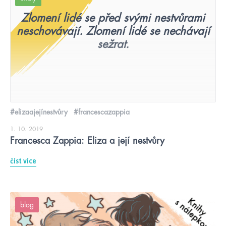
Zlomení lidé se před svými nestvůrami
neschovávají. Zlomení lidé se nechávají
sežrat.
#elizaajejínestvůry
#francescazappia
1. 10. 2019
Francesca Zappia: Eliza a její nestvůry
číst více
blog