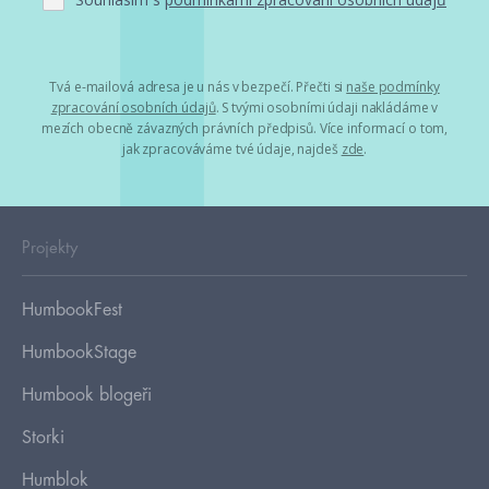
Tvá e-mailová adresa je u nás v bezpečí. Přečti si
naše podmínky
zpracování osobních údajů
. S tvými osobními údaji nakládáme v
mezích obecně závazných právních předpisů. Více informací o tom,
jak zpracováváme tvé údaje, najdeš
zde
.
Projekty
HumbookFest
HumbookStage
Humbook blogeři
Storki
Humblok