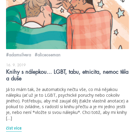
#adamsilvera
#aliceoseman
16. 9. 2019
Knihy s nálepkou… LGBT, tabu, etnicita, nemoc těla
a duše
Já to mám tak, že automaticky nečtu vše, co má nějakou
nálepku (ať už je to LGBT, psychické poruchy nebo cokoliv
jiného). Potřebuju, aby mě zaujal děj (takže vlastně anotace) a
pokud to zvládne, s radostí si knihu přečtu a je mi jedno jestli
je, nebo není *vložte si svou nálepku*. Chci totiž, aby mi knihy
[…]
číst více