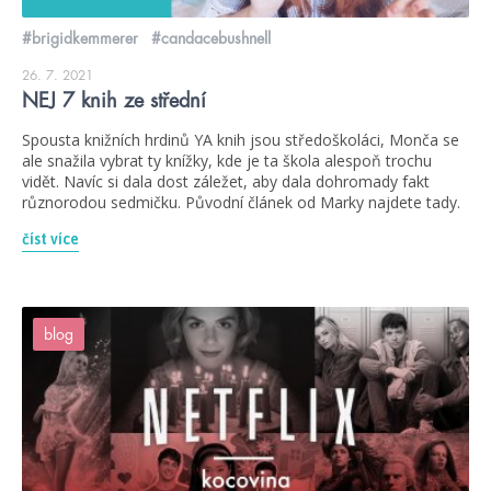
#brigidkemmerer
#candacebushnell
26. 7. 2021
NEJ 7 knih ze střední
Spousta knižních hrdinů YA knih jsou středoškoláci, Monča se
ale snažila vybrat ty knížky, kde je ta škola alespoň trochu
vidět. Navíc si dala dost záležet, aby dala dohromady fakt
různorodou sedmičku. Původní článek od Marky najdete tady.
číst více
blog