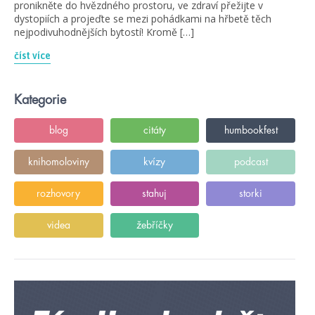
pronikněte do hvězdného prostoru, ve zdraví přežijte v
dystopiích a projeďte se mezi pohádkami na hřbetě těch
nejpodivuhodnějších bytostí! Kromě […]
číst více
Kategorie
blog
citáty
humbookfest
knihomoloviny
kvízy
podcast
rozhovory
stahuj
storki
videa
žebříčky