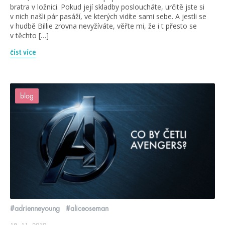
bratra v ložnici. Pokud její skladby posloucháte, určitě jste si
v nich našli pár pasáží, ve kterých vidíte sami sebe. A jestli se
v hudbě Billie zrovna nevyžíváte, věřte mi, že i t přesto se
v těchto […]
číst více
blog
#adrienneyoung
#aliceoseman