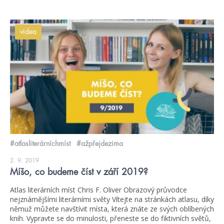
videa
#atlasliterárníchmíst
#ažpřejdezima
2. 9. 2019
Míšo, co budeme číst v září 2019?
Atlas literárních míst Chris F. Oliver Obrazový průvodce
nejznámějšími literárními světy Vítejte na stránkách atlasu, díky
němuž můžete navštívit místa, která znáte ze svých oblíbených
knih. Vypravte se do minulosti, přeneste se do fiktivních světů,