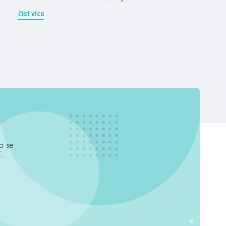
číst více
o se
.