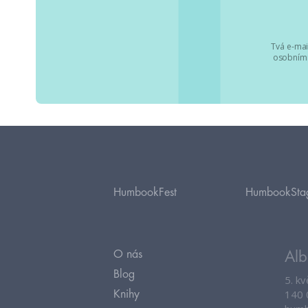
Tvá e-mai
osobními
HumbookFest
HumbookSta
O nás
Alb
Blog
5. k
140 
Knihy