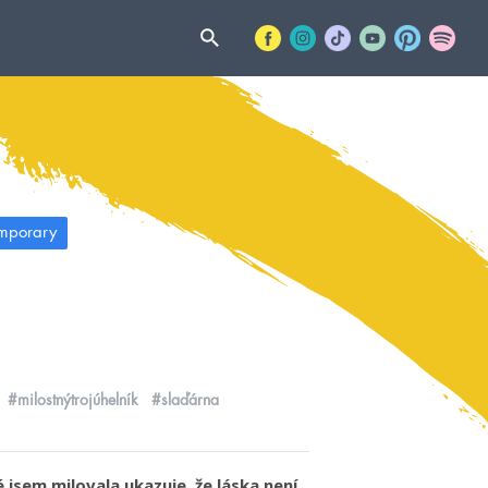
mporary
#milostnýtrojúhelník
#slaďárna
jsem milovala ukazuje, že láska není