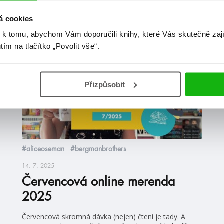
at
á cookies
 k tomu, abychom Vám doporučili knihy, které Vás skutečně zaj
utím na tlačítko „Povolit vše“.
videa
Přizpůsobit
#aliceoseman
#bergmanbrothers
14. 7. 2025
Červencová online merenda
2025
Červencová skromná dávka (nejen) čtení je tady. A