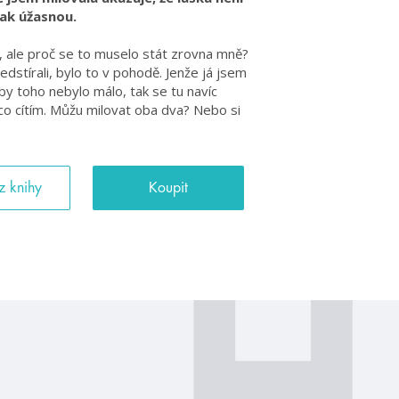
tak úžasnou.
, ale proč se to muselo stát zrovna mně?
stírali, bylo to v pohodě. Jenže já jsem
by toho nebylo málo, tak se tu navíc
co cítím. Můžu milovat oba dva? Nebo si
z knihy
Koupit