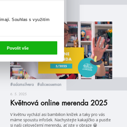
ímají.
Souhlas s využitím
videa
Povolit vše
#adamsilvera
#aliceoseman
6. 5. 2025
Květnová online merenda 2025
V květnu vychází asi bambilion knížek a taky pro vás
máme spoustu infošek. Nachystejte kakajíčko a pusťte
si naši celovečerní merendu, ať jste v obraze 😁