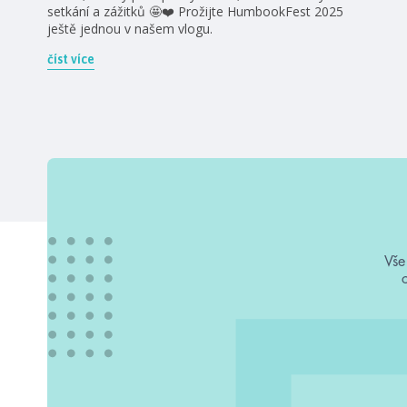
setkání a zážitků 🤩❤️ Prožijte HumbookFest 2025
ještě jednou v našem vlogu.
číst více
Vše