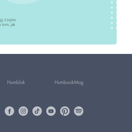
jů
. S tvými
 tom, jak
Humblok
HumbookMag