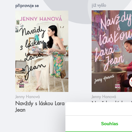
již vyšlo
připravuje se
Jenny Hanová
Jenny Hanová
Navždy s láskou Lara
Navždy s láskou 
Jean
Jean (filmové vyd
Souhlas