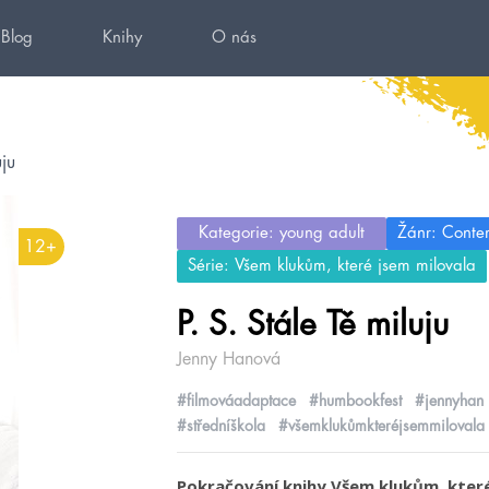
Blog
Knihy
O nás
uju
Kategorie: young adult
Žánr: Conte
12+
Série: Všem klukům, které jsem milovala
P. S. Stále Tě miluju
Jenny Hanová
#filmováadaptace
#humbookfest
#jennyhan
#středníškola
#všemklukůmkteréjsemmilovala
Pokračování knihy Všem klukům, které 