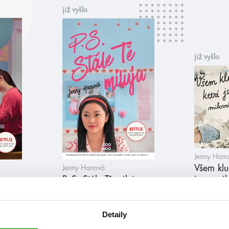
již vyšlo
již vyšlo
Jenny Han
Všem klu
Jenny Hanová
Lara
P. S. Stále Tě miluju
jsem mil
ání)
(filmové vydání)
(audiokn
Detaily