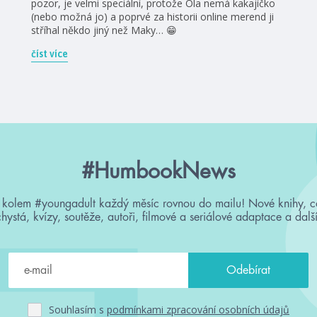
pozor, je velmi speciální, protože Ola nemá kakajíčko
(nebo možná jo) a poprvé za historii online merend ji
stříhal někdo jiný než Maky… 😁
číst více
#HumbookNews
 kolem #youngadult každý měsíc rovnou do mailu! Nové knihy, c
chystá, kvízy, soutěže, autoři, filmové a seriálové adaptace a další
Souhlasím s
podmínkami zpracování osobních údajů