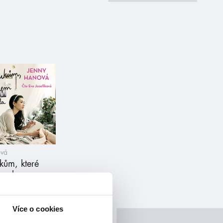
ová
kům, které
ovala
iha)
Více o cookies