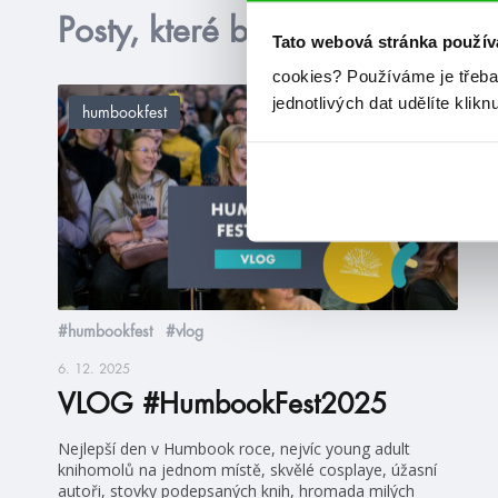
Posty, které by tě mohly zajím
Tato webová stránka použív
cookies?
Používáme je třeba
jednotlivých dat udělíte klikn
humbookfest
#humbookfest
#vlog
6. 12. 2025
VLOG #HumbookFest2025
Nejlepší den v Humbook roce, nejvíc young adult
knihomolů na jednom místě, skvělé cosplaye, úžasní
autoři, stovky podepsaných knih, hromada milých