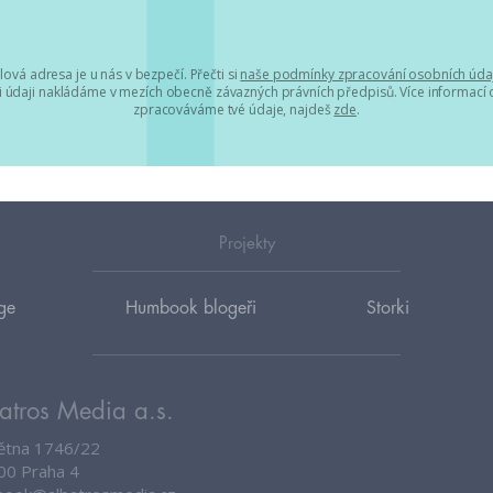
lová adresa je u nás v bezpečí. Přečti si
naše podmínky zpracování osobních úda
 údaji nakládáme v mezích obecně závazných právních předpisů. Více informací o
zpracováváme tvé údaje, najdeš
zde
.
Projekty
ge
Humbook blogeři
Storki
atros Media a.s.
větna 1746/22
00 Praha 4