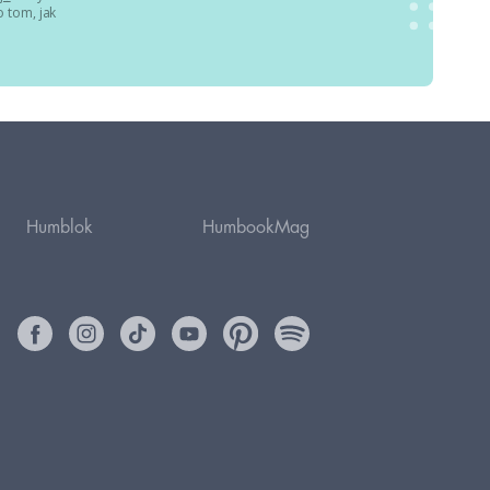
 tom, jak
Humblok
HumbookMag