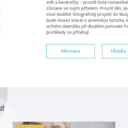
sníh a kavárničky – prostě čistá romantika!
zůstane se svým přítelem. Prostě děs. Jea
musí dodělat fotografický projekt do školy
bude muset starat o americkou turistku, 
určitém okamžiku při dlouhém putování Pař
protiklady se přitahují.
Informace
Ukázka 
at