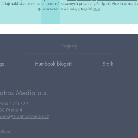
 údaji nakládáme v mezích obecně závazných právních předpisů. Více informací o
zpracováváme tvé údaje, najdeš
zde
.
Projekty
ge
Humbook blogeři
Storki
atros Media a.s.
větna 1746/22
00 Praha 4
ook@albatrosmedia.cz
plikací