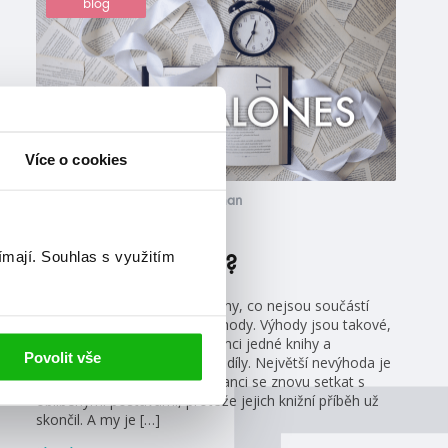
blog
Více o cookies
#alžbětabílková
#anneblankman
7. 5. 2021
ímají.
Souhlas s využitím
Stačí jedna kniha?
Standalones (samostatné knihy, co nejsou součástí
série) mají své výhody i nevýhody. Výhody jsou takové,
že se vše krásně uzavře v rámci jedné knihy a
Povolit vše
nemusíme pak čekat na další díly. Největší nevýhoda je
taková, že už pak nemáme šanci se znovu setkat s
oblíbenými postavami, protože jejich knižní příběh už
skončil. A my je […]