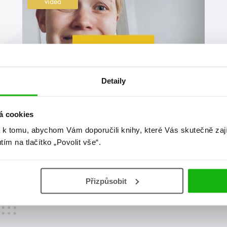
videa
Detaily
#adamsilvera
#aliceoseman
á cookies
2. 7. 2021
 k tomu, abychom Vám doporučili knihy, které Vás skutečně zaj
Červencová online merenda
utím na tlačítko „Povolit vše“.
Království, dvůr, šaty, intriky, láska, láska, láska… Na
kolik knih tento popis platí? 🤔😅
Přizpůsobit
číst více