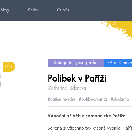
Blog
Knihy
O nás
Kategorie: young adult
Žánr: Conte
12+
Polibek v Paříži
Catherine Riderová
#catherinerider
#polibekvpaříži
#slaďárna
Vánoční příběh z romantické Paříže
Serena si všechno tak krásně vysnila: Paří