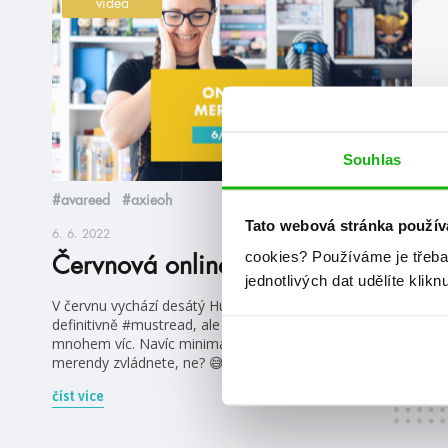
videa
Souhlas
#avareed
#axieoh
Tato webová stránka použív
6. 6. 2022
cookies?
Používáme je třeba
Červnová online merenda
jednotlivých dat udělíte klikn
V červnu vychází desátý HumbookTip, tak ten je
definitivně #mustread, ale nebojte, chystá se toho
mnohem víc. Navíc minimálně dvě knihy do příští
merendy zvládnete, ne? 😅
číst více