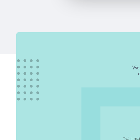
Vše
Tvá e-mai