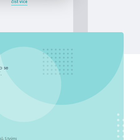
číst více
o se
.
jů
. S tvými