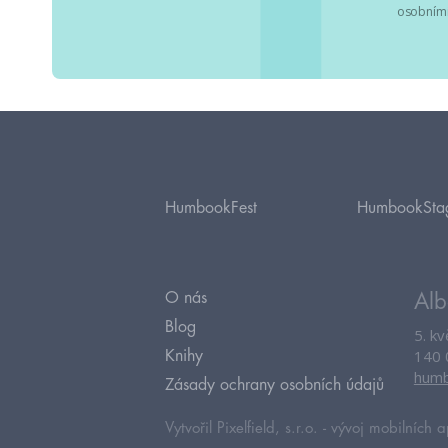
osobními
HumbookFest
HumbookSta
O nás
Alb
Blog
5. k
140 
Knihy
humb
Zásady ochrany osobních údajů
Vytvořil Pixelfield, s.r.o. -
vývoj mobilních a