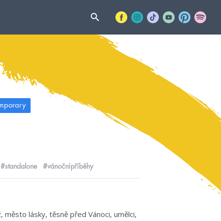
mporary
#standalone
#vánočnípříběhy
ž, město lásky, těsně před Vánoci, umělci,