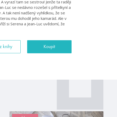
 A vyrazí tam se sestrou! Jenže ta raději
n-Luc se nedávno rozešel s přítelkyní a
. A tak není nadšený vyhlídkou, že se
kterou mu dohodil jeho kamarád. Ale v
íží si Serena a Jean-Luc uvědomí, že
z knihy
Koupit