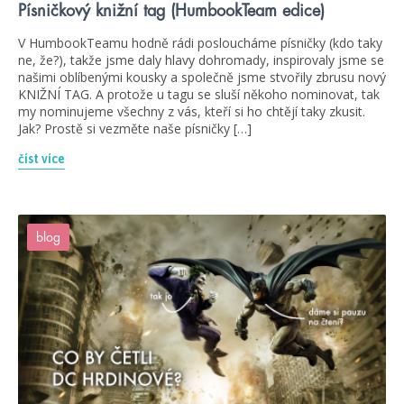
Písničkový knižní tag (HumbookTeam edice)
V HumbookTeamu hodně rádi posloucháme písničky (kdo taky
ne, že?), takže jsme daly hlavy dohromady, inspirovaly jsme se
našimi oblíbenými kousky a společně jsme stvořily zbrusu nový
KNIŽNÍ TAG. A protože u tagu se sluší někoho nominovat, tak
my nominujeme všechny z vás, kteří si ho chtějí taky zkusit.
Jak? Prostě si vezměte naše písničky […]
číst více
blog