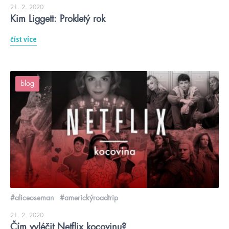
21. 2. 2020
Kim Liggett: Prokletý rok
číst více
blog
#aliceoseman
#americkýroadtrip
21. 2. 2020
Čím vyléčit Netflix kocovinu?