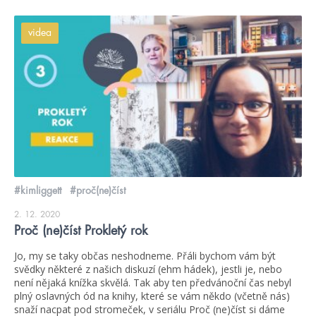
videa
#kimliggett
#proč(ne)číst
2. 12. 2020
Proč (ne)číst Prokletý rok
Jo, my se taky občas neshodneme. Přáli bychom vám být
svědky některé z našich diskuzí (ehm hádek), jestli je, nebo
není nějaká knížka skvělá. Tak aby ten předvánoční čas nebyl
plný oslavných ód na knihy, které se vám někdo (včetně nás)
snaží nacpat pod stromeček, v seriálu Proč (ne)číst si dáme