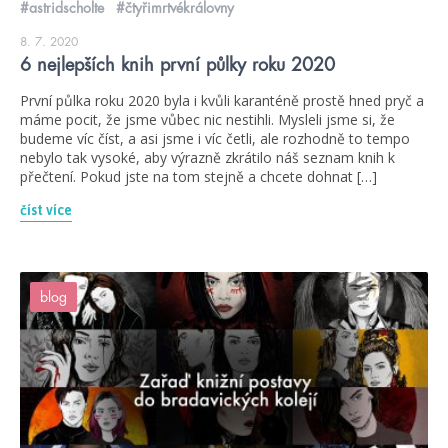
#astridscholte
#čtyřimrtvékrálovny
8. 7. 2020
6 nejlepších knih první půlky roku 2020
První půlka roku 2020 byla i kvůli karanténě prostě hned pryč a
máme pocit, že jsme vůbec nic nestihli. Mysleli jsme si, že
budeme víc číst, a asi jsme i víc četli, ale rozhodně to tempo
nebylo tak vysoké, aby výrazně zkrátilo náš seznam knih k
přečtení. Pokud jste na tom stejně a chcete dohnat […]
číst více
blog