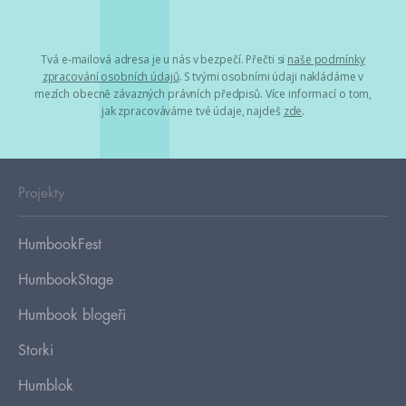
Tvá e-mailová adresa je u nás v bezpečí. Přečti si
naše podmínky
zpracování osobních údajů
. S tvými osobními údaji nakládáme v
mezích obecně závazných právních předpisů. Více informací o tom,
jak zpracováváme tvé údaje, najdeš
zde
.
Projekty
HumbookFest
HumbookStage
Humbook blogeři
Storki
Humblok