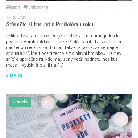
#fanart
#humbooktip
14. 2. 2020
Stáhněte si fan art k Prokletému roku
Je libo další fan art od Dory? Tentokrát tu máme jeden k
prvnímu HumbookTipu – knize Prokletý rok. Ta sbírá jednu
nadšenou recenzi za druhou, takže je jasné, že se najde
spousta lidí, kteří ocení tento art s hlavní hrdinkou Tierney,
snící o společnosti, kde mají ženy větší hodnotu než kus
masa… Vytiskněte si ji na […]
číst více
žebříčky