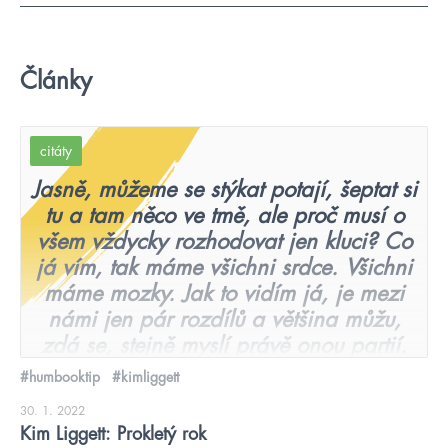
Články
citáty
Jasně, můžeme se stýkat potají, šeptat si
tu a tam něco ve tmě, ale proč musí o
všem vždycky rozhodovat jen kluci? Co
já vím, tak máme všichni srdce. Všichni
máme mozky. Jak to vidím já, je mezi
námi jen pár rozdílů a většina můžu,
zdá se, stejně myslí právě onou partií.
#humbooktip
#kimliggett
30. 1. 2022
Kim Liggett: Prokletý rok