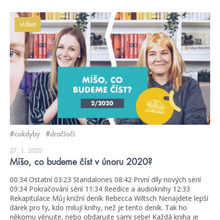
videa
#cokdyby
#dračíoči
27. 1. 2020
Míšo, co budeme číst v únoru 2020?
00:34 Ostatní 03:23 Standalones 08:42 První díly nových sérií
09:34 Pokračování sérií 11:34 Reedice a audioknihy 12:33
Rekapitulace Můj knižní deník Rebecca Wiltsch Nenajdete lepší
dárek pro ty, kdo milují knihy, než je tento deník. Tak ho
někomu věnujte, nebo obdarujte sami sebe! Každá kniha je