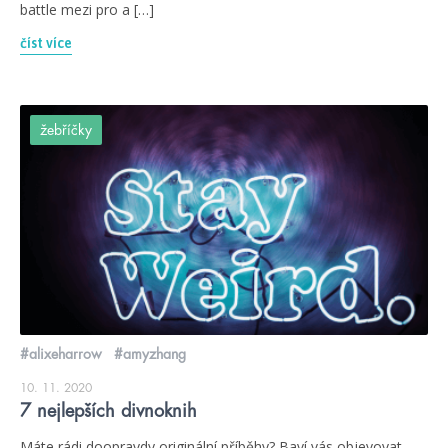
battle mezi pro a […]
číst více
žebříčky
#alixeharrow
#amyzhang
10. 11. 2020
7 nejlepších divnoknih
Máte rádi doopravdy originální příběhy? Baví vás objevovat