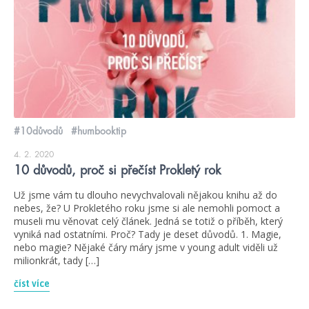
#10důvodů
#humbooktip
4. 2. 2020
10 důvodů, proč si přečíst Prokletý rok
Už jsme vám tu dlouho nevychvalovali nějakou knihu až do
nebes, že? U Prokletého roku jsme si ale nemohli pomoct a
museli mu věnovat celý článek. Jedná se totiž o příběh, který
vyniká nad ostatními. Proč? Tady je deset důvodů. 1. Magie,
nebo magie? Nějaké čáry máry jsme v young adult viděli už
milionkrát, tady […]
číst více