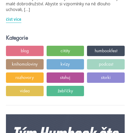
malé dobrodružství. Abyste si vzpomínky na ně dlouho
uchovali, […]
číst více
Kategorie
blog
citáty
humbookfest
knihomoloviny
kvízy
podcast
rozhovory
stahuj
storki
videa
žebříčky