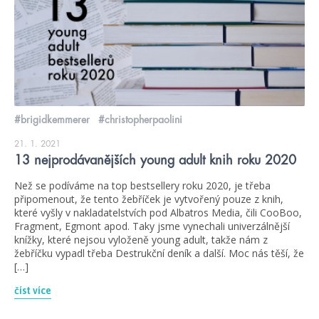
#brigidkemmerer
#christopherpaolini
21. 1. 2021
13 nejprodávanějších young adult knih roku 2020
Než se podíváme na top bestsellery roku 2020, je třeba
připomenout, že tento žebříček je vytvořený pouze z knih,
které vyšly v nakladatelstvích pod Albatros Media, čili CooBoo,
Fragment, Egmont apod. Taky jsme vynechali univerzálnější
knížky, které nejsou vyloženě young adult, takže nám z
žebříčku vypadl třeba Destrukční deník a další. Moc nás těší, že
[…]
číst více