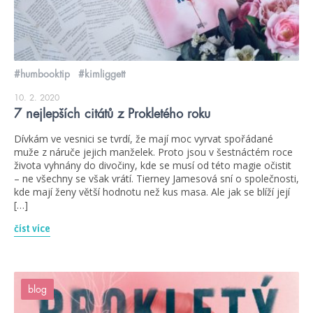
#humbooktip
#kimliggett
10. 2. 2020
7 nejlepších citátů z Prokletého roku
Dívkám ve vesnici se tvrdí, že mají moc vyrvat spořádané
muže z náruče jejich manželek. Proto jsou v šestnáctém roce
života vyhnány do divočiny, kde se musí od této magie očistit
– ne všechny se však vrátí. Tierney Jamesová sní o společnosti,
kde mají ženy větší hodnotu než kus masa. Ale jak se blíží její
[…]
číst více
blog