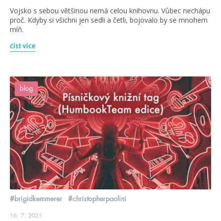
Vojsko s sebou většinou nemá celou knihovnu. Vůbec nechápu
proč. Kdyby si všichni jen sedli a četli, bojovalo by se mnohem
míň.
číst více
blog
#brigidkemmerer
#christopherpaolini
16. 7. 2021