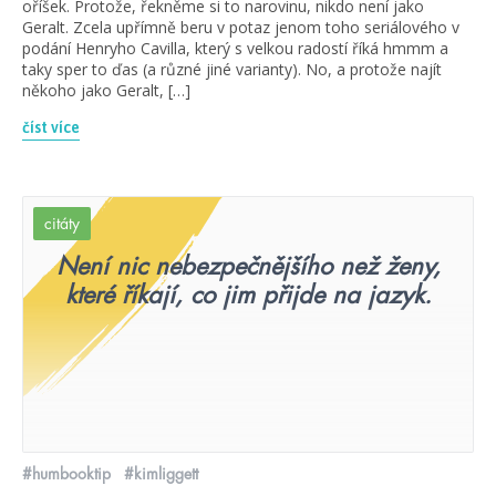
oříšek. Protože, řekněme si to narovinu, nikdo není jako
Geralt. Zcela upřímně beru v potaz jenom toho seriálového v
podání Henryho Cavilla, který s velkou radostí říká hmmm a
taky sper to ďas (a různé jiné varianty). No, a protože najít
někoho jako Geralt, […]
číst více
citáty
Není nic nebezpečnějšího než ženy,
které říkají, co jim přijde na jazyk.
#humbooktip
#kimliggett