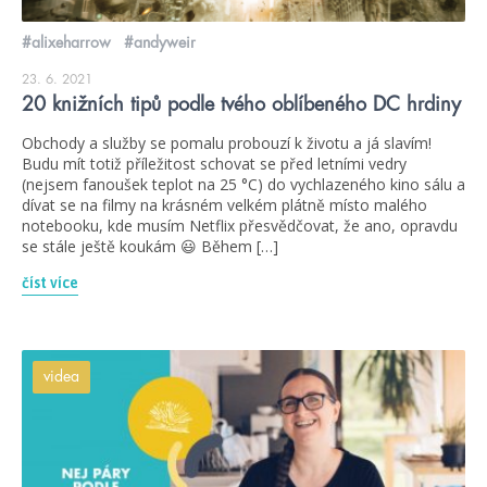
#alixeharrow
#andyweir
23. 6. 2021
20 knižních tipů podle tvého oblíbeného DC hrdiny
Obchody a služby se pomalu probouzí k životu a já slavím!
Budu mít totiž příležitost schovat se před letními vedry
(nejsem fanoušek teplot na 25 °C) do vychlazeného kino sálu a
dívat se na filmy na krásném velkém plátně místo malého
notebooku, kde musím Netflix přesvědčovat, že ano, opravdu
se stále ještě koukám 😃 Během […]
číst více
videa