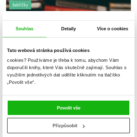
žebříčky
Souhlas
Detaily
Více o cookies
Tato webová stránka používá cookies
cookies?
Používáme je třeba k tomu, abychom Vám
doporučili knihy, které Vás skutečně zajímají.
Souhlas s
#adamsilvera
#aliceoseman
využitím jednotlivých dat udělíte kliknutím na tlačítko
„Povolit vše“.
1. 5. 2020
Nejlepší páry podle typu romantické linky
V young adult knihách najdete tisíce rozmanitých příběhů a
romantických linek, které vás uchvátí a donutí vás otáčet
Povolit vše
stránku za stránkou. Některé jsou roztomilé, některé jsou
srdcervoucí, některé vám vyrazí dech a kvůli některým si
okoušete nehty. Jedno ale mají společné, nakonec vás všechny
Přizpůsobit
přinutí k úsměvu. Nachází se v nich tolik nezapomenutelných
párů a […]