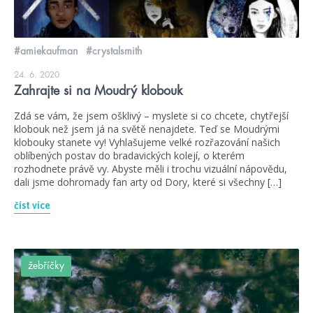
#amiekaufman
#crystalsmith
24. 6. 2020
Zahrajte si na Moudrý klobouk
Zdá se vám, že jsem ošklivý – myslete si co chcete, chytřejší
klobouk než jsem já na světě nenajdete. Teď se Moudrými
klobouky stanete vy! Vyhlašujeme velké rozřazování našich
oblíbených postav do bradavických kolejí, o kterém
rozhodnete právě vy. Abyste měli i trochu vizuální nápovědu,
dali jsme dohromady fan arty od Dory, které si všechny […]
číst více
žebříčky