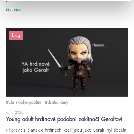
číst více
blog
#christopherpaolini
#drahokamy
6. 4. 2020
Young adult hrdinové podobní zaklínači Geraltovi
Připravit si článek o hrdinech, kteří jsou jako Geralt, byl docela