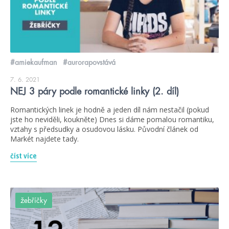
#amiekaufman
#aurorapovstává
7. 6. 2021
NEJ 3 páry podle romantické linky (2. díl)
Romantických linek je hodně a jeden díl nám nestačil (pokud
jste ho neviděli, koukněte) Dnes si dáme pomalou romantiku,
vztahy s předsudky a osudovou lásku. Původní článek od
Markét najdete tady.
číst více
žebříčky