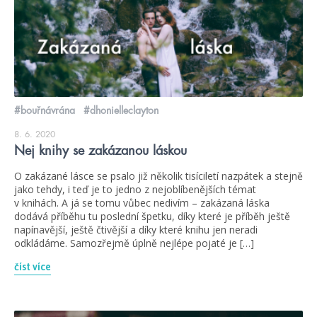
#bouřnávrána
#dhonielleclayton
8. 6. 2020
Nej knihy se zakázanou láskou
O zakázané lásce se psalo již několik tisíciletí nazpátek a stejně
jako tehdy, i teď je to jedno z nejoblíbenějších témat
v knihách. A já se tomu vůbec nedivím – zakázaná láska
dodává příběhu tu poslední špetku, díky které je příběh ještě
napínavější, ještě čtivější a díky které knihu jen neradi
odkládáme. Samozřejmě úplně nejlépe pojaté je […]
číst více