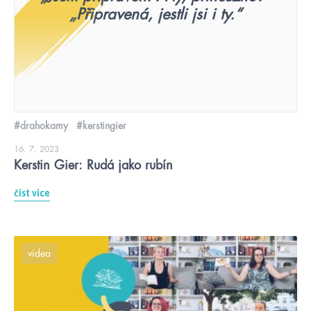
„Připravená, jestli jsi i ty.“
#drahokamy
#kerstingier
16. 7. 2023
Kerstin Gier: Rudá jako rubín
číst více
videa