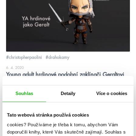
#christopherpaolini
#drahokamy
6. 4. 2020
Young adult hrdinové podobní zaklínači Geraltovi
Připravit si článek o hrdinech, kteří jsou jako Geralt, byl docela
oříšek. Protože, řekněme si to narovinu, nikdo není jako
Souhlas
Detaily
Více o cookies
Geralt. Zcela upřímně beru v potaz jenom toho seriálového v
podání Henryho Cavilla, který s velkou radostí říká hmmm a
taky sper to ďas (a různé jiné varianty). No, a protože najít
někoho jako Geralt, […]
Tato webová stránka používá cookies
cookies?
Používáme je třeba k tomu, abychom Vám
číst více
doporučili knihy, které Vás skutečně zajímají.
Souhlas s