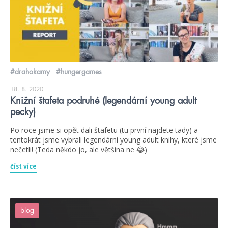
#drahokamy
#hungergames
18. 8. 2020
Knižní štafeta podruhé (legendární young adult
pecky)
Po roce jsme si opět dali štafetu (tu první najdete tady) a
tentokrát jsme vybrali legendární young adult knihy, které jsme
nečetli! (Teda někdo jo, ale většina ne 😂)
číst více
blog