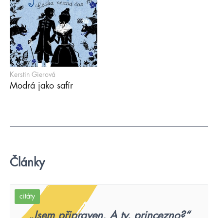
Kerstin Gierová
Modrá jako safír
Články
citáty
„Jsem připraven. A ty, princezno?“