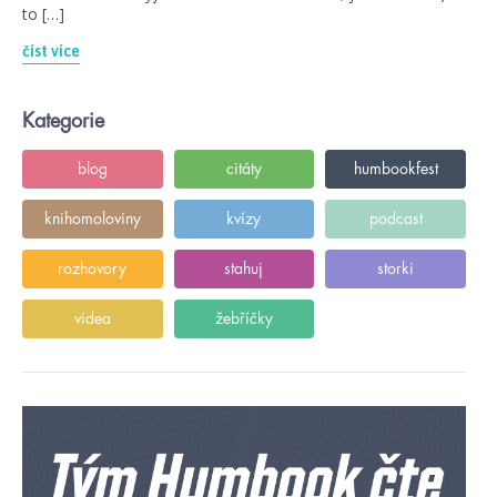
to […]
číst více
Kategorie
blog
citáty
humbookfest
knihomoloviny
kvízy
podcast
rozhovory
stahuj
storki
videa
žebříčky