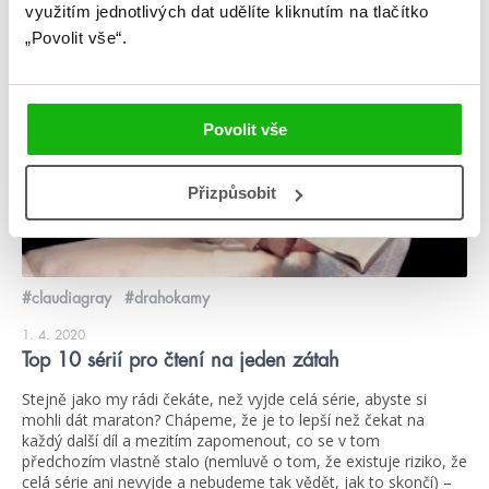
využitím jednotlivých dat udělíte kliknutím na tlačítko
„Povolit vše“.
žebříčky
Povolit vše
Přizpůsobit
#claudiagray
#drahokamy
1. 4. 2020
Top 10 sérií pro čtení na jeden zátah
Stejně jako my rádi čekáte, než vyjde celá série, abyste si
mohli dát maraton? Chápeme, že je to lepší než čekat na
každý další díl a mezitím zapomenout, co se v tom
předchozím vlastně stalo (nemluvě o tom, že existuje riziko, že
celá série ani nevyjde a nebudeme tak vědět, jak to skončí) –