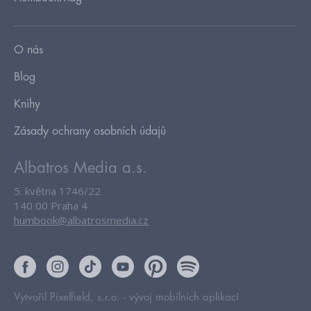
O nás
Blog
Knihy
Zásady ochrany osobních údajů
Albatros Media a.s.
5. května 1746/22
140 00 Praha 4
humbook@albatrosmedia.cz
Vytvořil Pixelfield, s.r.o. -
vývoj mobilních aplikací