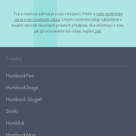
Tvá e-mailová adresa je u nás v bezpečí. Přečti si
naše podmínky
zpracování osobních údajů
. S tvými osobními údaji nakládáme v
mezích obecně závazných právních předpisů. Více informací o tom,
jak zpracováváme tvé údaje, najdeš
zde
.
Projekty
HumbookFest
HumbookStage
Humbook blogeři
Storki
Humblok
HumbookMag