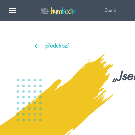
Domů
předchozí
„Jse