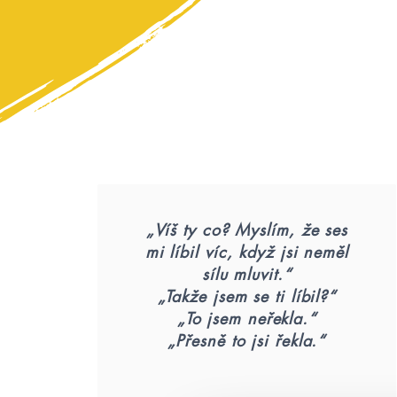
„Víš ty co? Myslím, že ses
mi líbil víc, když jsi neměl
sílu mluvit.“
„Takže jsem se ti líbil?“
„To jsem neřekla.“
„Přesně to jsi řekla.“