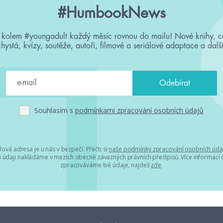
#HumbookNews
 kolem #youngadult každý měsíc rovnou do mailu! Nové knihy, c
chystá, kvízy, soutěže, autoři, filmové a seriálové adaptace a další
Souhlasím s
podmínkami zpracování osobních údajů
lová adresa je u nás v bezpečí. Přečti si
naše podmínky zpracování osobních úda
 údaji nakládáme v mezích obecně závazných právních předpisů. Více informací o
zpracováváme tvé údaje, najdeš
zde
.