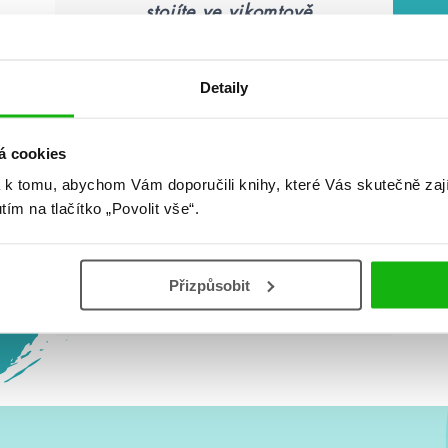
„stojíte ve vikomtově
zahradě jen ve spodním
prádle a perete si šaty ve
fontáně. Copak opravdu
Detaily
nechápete podivnost
svého jednání?“
á cookies
 k tomu, abychom Vám doporučili knihy, které Vás skutečně zaj
utím na tlačítko „Povolit vše“.
Olivia Atwater: Půl duše
Přizpůsobit