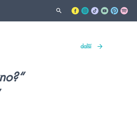
další
zno?“