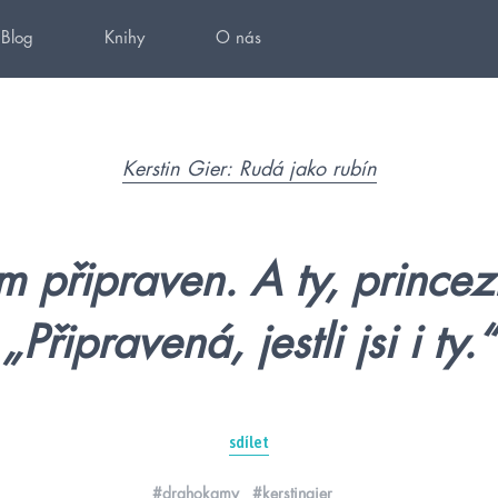
Blog
Knihy
O nás
Kerstin Gier: Rudá jako rubín
m připraven. A ty, prince
„Připravená, jestli jsi i ty.“
sdílet
#drahokamy
#kerstingier