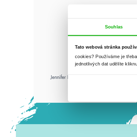
Souhlas
Tato webová stránka použív
cookies?
Používáme je třeba
jednotlivých dat udělíte klikn
Jennifer L. Armentrout: Pád zkázy
a hněvu