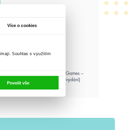
Více o cookies
ímají.
Souhlas s využitím
Suzanne Collins: Hunger Games –
Aréna smrti (ilustrované vydání)
Povolit vše