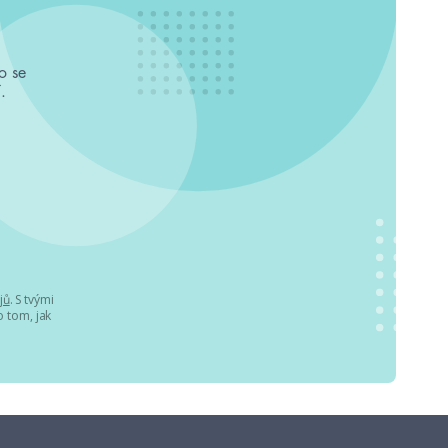
o se
.
jů
. S tvými
 tom, jak