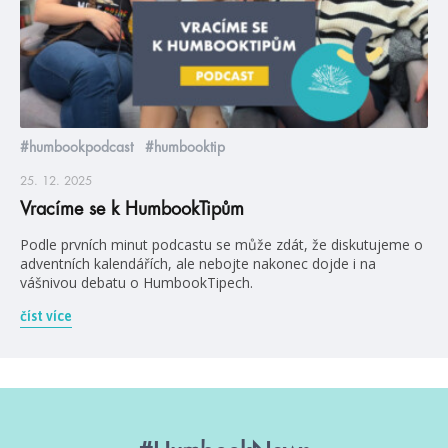
#humbookpodcast
#humbooktip
25. 12. 2025
Vracíme se k HumbookTipům
Podle prvních minut podcastu se může zdát, že diskutujeme o
adventních kalendářích, ale nebojte nakonec dojde i na
vášnivou debatu o HumbookTipech.
číst více