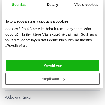
Napsat komentář
Souhlas
Detaily
Více o cookies
Komentář
*
Tato webová stránka používá cookies
cookies?
Používáme je třeba k tomu, abychom Vám
doporučili knihy, které Vás skutečně zajímají.
Souhlas s
využitím jednotlivých dat udělíte kliknutím na tlačítko
„Povolit vše“.
Jméno
*
Povolit vše
E-mail
*
Přizpůsobit
Webová stránka