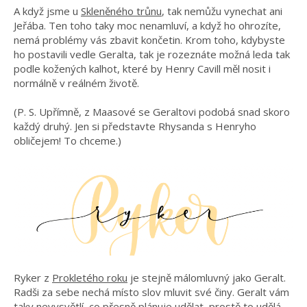
A když jsme u
Skleněného trůnu
, tak nemůžu vynechat ani
Jeřába. Ten toho taky moc nenamluví, a když ho ohrozíte,
nemá problémy vás zbavit končetin. Krom toho, kdybyste
ho postavili vedle Geralta, tak je rozeznáte možná leda tak
podle kožených kalhot, které by Henry Cavill měl nosit i
normálně v reálném životě.
(P. S. Upřímně, z Maasové se Geraltovi podobá snad skoro
každý druhý. Jen si představte Rhysanda s Henryho
obličejem! To chceme.)
Ryker z
Prokletého roku
je stejně málomluvný jako Geralt.
Radši za sebe nechá místo slov mluvit své činy. Geralt vám
taky nevysvětlí, co přesně plánuje udělat, prostě to udělá.