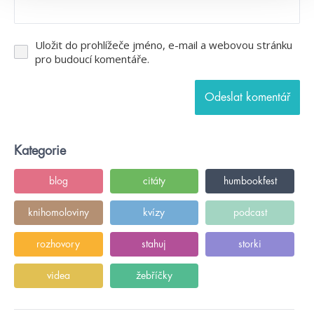
Uložit do prohlížeče jméno, e-mail a webovou stránku
pro budoucí komentáře.
Kategorie
blog
citáty
humbookfest
knihomoloviny
kvízy
podcast
rozhovory
stahuj
storki
videa
žebříčky