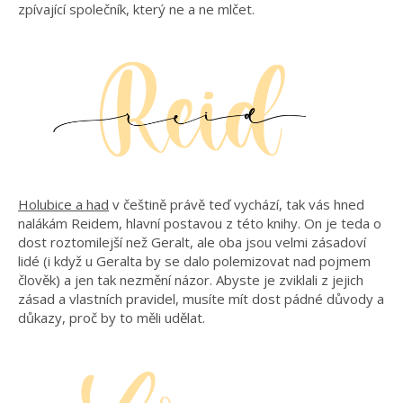
zpívající společník, který ne a ne mlčet.
Holubice a had
v češtině právě teď vychází, tak vás hned
nalákám Reidem, hlavní postavou z této knihy. On je teda o
dost roztomilejší než Geralt, ale oba jsou velmi zásadoví
lidé (i když u Geralta by se dalo polemizovat nad pojmem
člověk) a jen tak nezmění názor. Abyste je zviklali z jejich
zásad a vlastních pravidel, musíte mít dost pádné důvody a
důkazy, proč by to měli udělat.