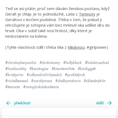
Teď se asi ptáte, proč sem dávám ženskou postavu, když
Geralt je chlap. Je to jednoduché, Lada z
Temnoty
je
Geraltovi v lecčem podobná. Třeba v tom, že pokud ji
ohrožujete je schopná vám bez mrknutí oka udělat díru do
hrudi. Oba v sobě také nosí hrdost, díky které je
nedostanete na kolena.
(Tyhle vlastnosti sdílí i třeba Mia z
Nikdynoci
. #girlpower)
#christopherpaolini
#drahokamy
#hollyblack
#holubiceahad
#humbooktip
#kerstingier
#kierstenwhite
#kimliggett
#krutýprinc
#odkazdračíchjezdců
#prokletýrok
#richellemead
#sarahjmaas
#shelbymahurin
#skleněnýtrůn
#temnota
#vampýrskáakademie
předchozí
další