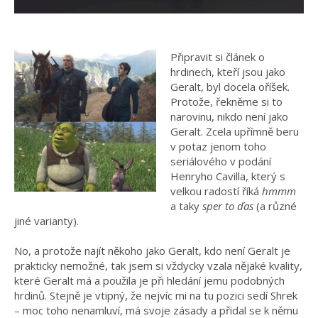
Připravit si článek o
hrdinech, kteří jsou jako
Geralt, byl docela oříšek.
Protože, řekněme si to
narovinu, nikdo není jako
Geralt. Zcela upřímně beru
v potaz jenom toho
seriálového v podání
Henryho Cavilla, který s
velkou radostí říká
hmmm
a taky
sper to ďas
(a různé
jiné varianty).
No, a protože najít někoho jako Geralt, kdo není Geralt je
prakticky nemožné, tak jsem si vždycky vzala nějaké kvality,
které Geralt má a použila je při hledání jemu podobných
hrdinů. Stejně je vtipný, že nejvíc mi na tu pozici sedí Shrek
– moc toho nenamluví, má svoje zásady a přidal se k němu