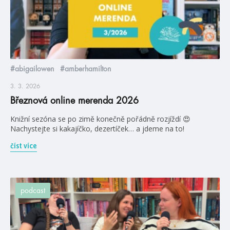
#abigailowen
#amberhamilton
3. 3. 2026
Březnová online merenda 2026
Knižní sezóna se po zimě konečně pořádně rozjíždí 😍
Nachystejte si kakajíčko, dezertíček… a jdeme na to!
číst více
podcast