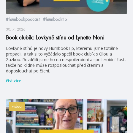
#humbookpodcast
#humbooktip
30. 7. 2026
Book clubík: Lovkyně stínu od Lynette Noni
Lovkyně stínů je nový HumbookTip, kterému jsme totálně
propadli, a tak si to vyžádalo spešl book clubík s Olou a
Zuzkou. Rozdělili jsme ho na nespoileroidní a spoileroidní část,
takže ho klidně může rozposlouchat před čtením a
doposlouchat po čtení.
číst více
videa