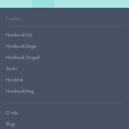
Projekty
HumbookFest
HumbookStage
Humbook blogeři
Storki
Humblok
HumbookMag
O nás
Blog