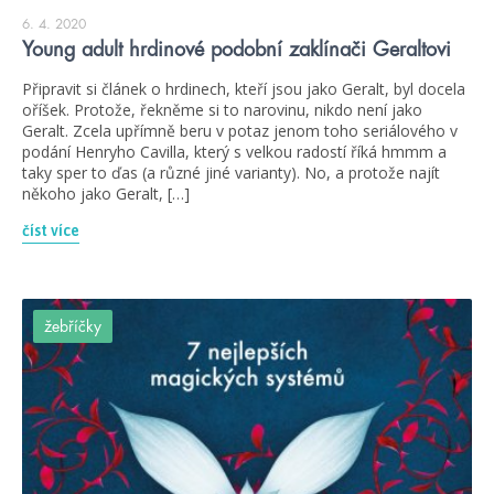
6. 4. 2020
Young adult hrdinové podobní zaklínači Geraltovi
Připravit si článek o hrdinech, kteří jsou jako Geralt, byl docela
oříšek. Protože, řekněme si to narovinu, nikdo není jako
Geralt. Zcela upřímně beru v potaz jenom toho seriálového v
podání Henryho Cavilla, který s velkou radostí říká hmmm a
taky sper to ďas (a různé jiné varianty). No, a protože najít
někoho jako Geralt, […]
číst více
žebříčky