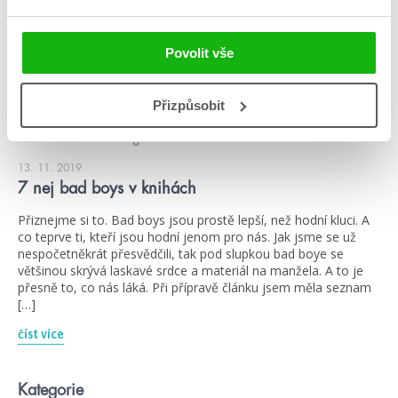
Povolit vše
Přizpůsobit
#amiekaufman
#brigidkemmerer
13. 11. 2019
7 nej bad boys v knihách
Přiznejme si to. Bad boys jsou prostě lepší, než hodní kluci. A
co teprve ti, kteří jsou hodní jenom pro nás. Jak jsme se už
nespočetněkrát přesvědčili, tak pod slupkou bad boye se
většinou skrývá laskavé srdce a materiál na manžela. A to je
přesně to, co nás láká. Při přípravě článku jsem měla seznam
[…]
číst více
Kategorie