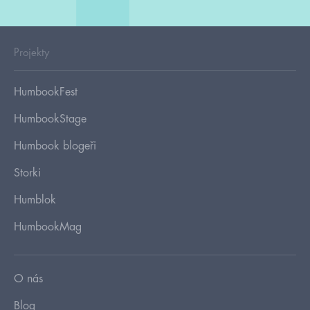
Projekty
HumbookFest
HumbookStage
Humbook blogeři
Storki
Humblok
HumbookMag
O nás
Blog