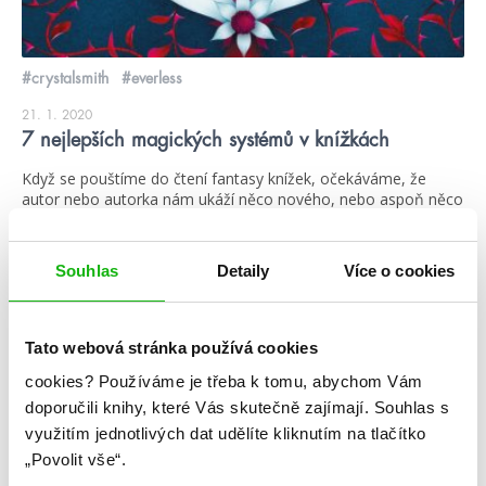
#crystalsmith
#everless
21. 1. 2020
7 nejlepších magických systémů v knížkách
Když se pouštíme do čtení fantasy knížek, očekáváme, že
autor nebo autorka nám ukáží něco nového, nebo aspoň něco
starého, ale obohatí to něčím, co nás překvapí nebo vykolejí.
Prakticky na každé knize se něco takového najde, takže bylo
těžké vybrat z nich jen pár. Nakonec jsem se zvládla
Souhlas
Detaily
Více o cookies
rozhodnout a vybrat jich jenom osm. […]
číst více
Tato webová stránka používá cookies
cookies?
Používáme je třeba k tomu, abychom Vám
doporučili knihy, které Vás skutečně zajímají.
Souhlas s
žebříčky
využitím jednotlivých dat udělíte kliknutím na tlačítko
„Povolit vše“.