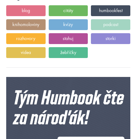
blog
citáty
humbookfest
knihomoloviny
kvízy
podcast
rozhovory
stahuj
storki
videa
žebříčky