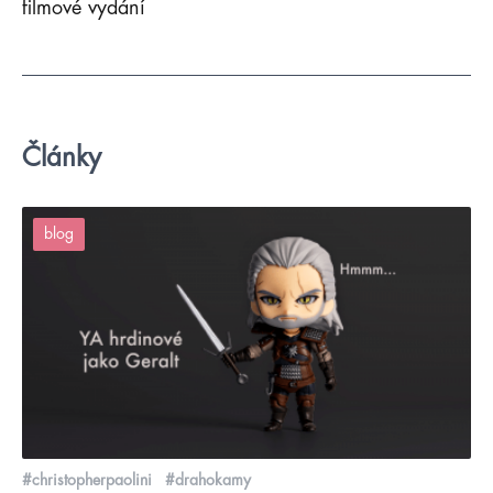
filmové vydání
Články
blog
#christopherpaolini
#drahokamy