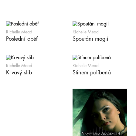
Richelle Mead
Richelle Mead
Poslední oběť
Spoutáni magií
Richelle Mead
Richelle Mead
Krvavý slib
Stínem políbená