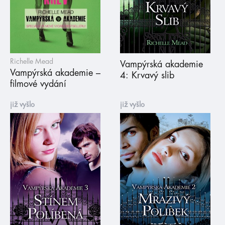
Richelle Mead
Vampýrská akademie
Vampýrská akademie –
4: Krvavý slib
filmové vydání
již vyšlo
již vyšlo