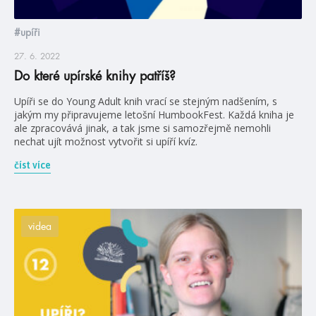
#upíři
27. 6. 2022
Do které upírské knihy patříš?
Upíři se do Young Adult knih vrací se stejným nadšením, s
jakým my připravujeme letošní HumbookFest. Každá kniha je
ale zpracovává jinak, a tak jsme si samozřejmě nemohli
nechat ujít možnost vytvořit si upíří kvíz.
číst více
videa