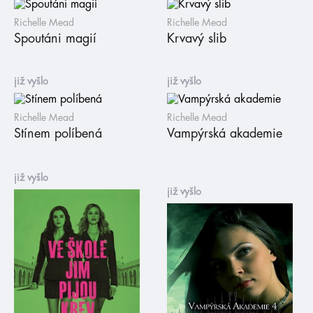
Richelle Mead
Richelle Mead
Spoutáni magií
Krvavý slib
již vyšlo
již vyšlo
Richelle Mead
Richelle Mead
Stínem políbená
Vampýrská akademie
již vyšlo
již vyšlo