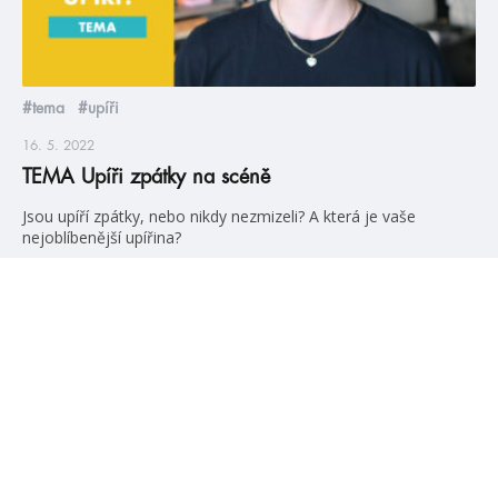
#tema
#upíři
16. 5. 2022
TEMA Upíři zpátky na scéně
Jsou upíří zpátky, nebo nikdy nezmizeli? A která je vaše
nejoblíbenější upířina?
číst více
blog