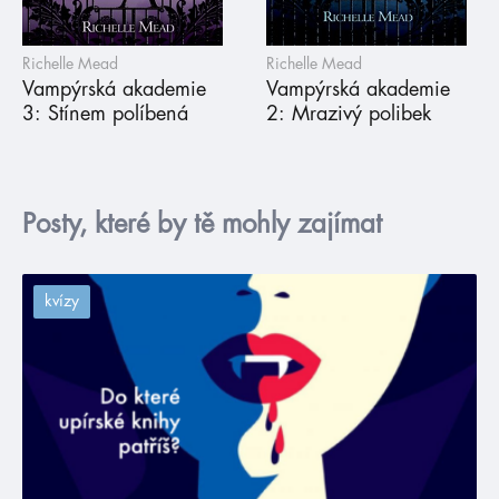
Richelle Mead
Richelle Mead
Vampýrská akademie
Vampýrská akademie
3: Stínem políbená
2: Mrazivý polibek
Posty, které by tě mohly zajímat
kvízy