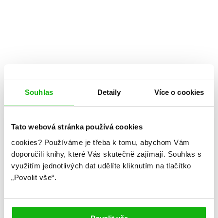
Souhlas
Detaily
Více o cookies
Richelle Mead
Tato webová stránka používá cookies
cookies?
Používáme je třeba k tomu, abychom Vám
Poslední oběť
doporučili knihy, které Vás skutečně zajímají.
Souhlas s
Kategorie: young adult
využitím jednotlivých dat udělíte kliknutím na tlačítko
„Povolit vše“.
Žánr: Fantasy
Série: Vampýrská akademie