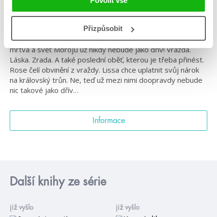
Povolit vše
#českáobálka
#richellemead
#upíři
#vampýrskáakademie
V šesté části série Vampýrské Akademie: Poslední oběť od
Přizpůsobit
autorky Richelle Mead se rozhoduje o všem! Královna je
mrtvá a svět Morojů už nikdy nebude jako dřív! Vražda.
Láska. Zrada. A také poslední oběť, kterou je třeba přinést.
Rose čelí obvinění z vraždy. Lissa chce uplatnit svůj nárok
na královský trůn. Ne, teď už mezi nimi doopravdy nebude
nic takové jako dřív…
Informace
Další knihy ze série
již vyšlo
již vyšlo