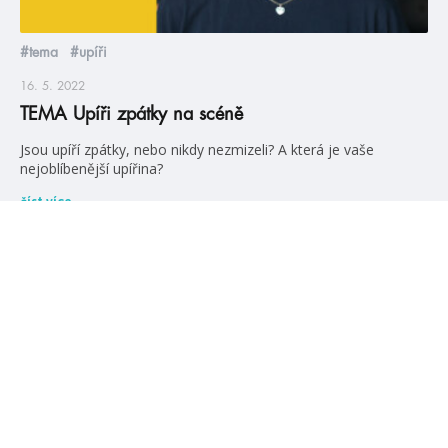
#tema
#upíři
16. 5. 2022
TEMA Upíři zpátky na scéně
Jsou upíří zpátky, nebo nikdy nezmizeli? A která je vaše
nejoblíbenější upířina?
číst více
žebříčky