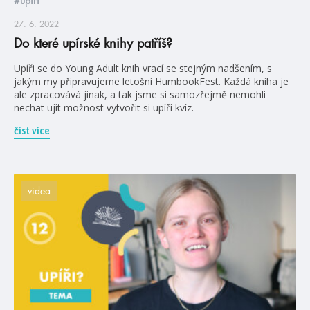
#upíři
27. 6. 2022
Do které upírské knihy patříš?
Upíři se do Young Adult knih vrací se stejným nadšením, s
jakým my připravujeme letošní HumbookFest. Každá kniha je
ale zpracovává jinak, a tak jsme si samozřejmě nemohli
nechat ujít možnost vytvořit si upíří kvíz.
číst více
videa