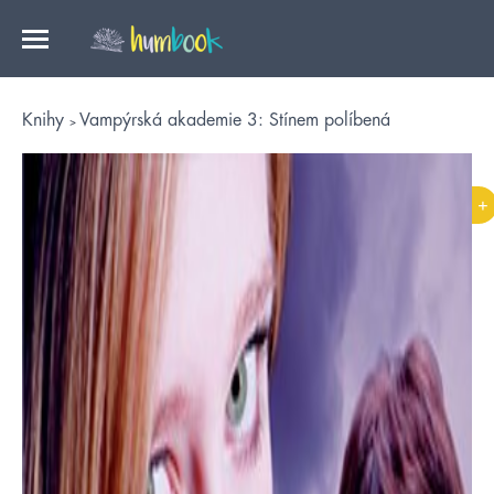
Knihy
Vampýrská akademie 3: Stínem políbená
+