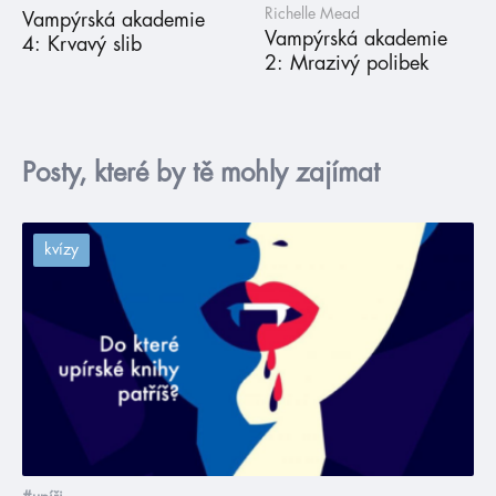
Richelle Mead
Vampýrská akademie
Vampýrská akademie
4: Krvavý slib
2: Mrazivý polibek
Posty, které by tě mohly zajímat
kvízy