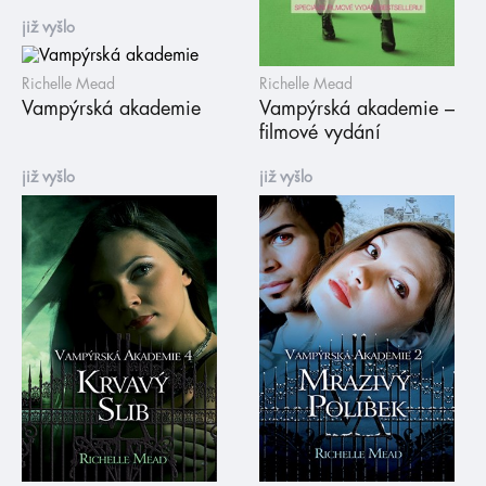
již vyšlo
Richelle Mead
Richelle Mead
Vampýrská akademie
Vampýrská akademie –
filmové vydání
již vyšlo
již vyšlo