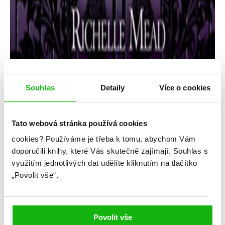
Souhlas
Detaily
Více o cookies
Tato webová stránka používá cookies
Richelle Mead
cookies?
Používáme je třeba k tomu, abychom Vám
Vampýrská akademie 3: Stínem
doporučili knihy, které Vás skutečně zajímají.
Souhlas s
políbená
využitím jednotlivých dat udělíte kliknutím na tlačítko
„Povolit vše“.
Kategorie: young adult
Série: Vampýrská akademie
Povolit vše
#richellemead
#upíři
#vampýrskáakademie
#zakázanáláska