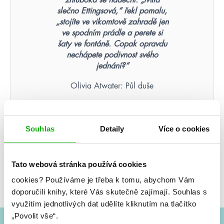
zhluboka se nadechl. „Milá
slečno Ettingsová,“ řekl pomalu,
„stojíte ve vikomtově zahradě jen
ve spodním prádle a perete si
šaty ve fontáně. Copak opravdu
nechápete podivnost svého
jednání?“
Olivia Atwater: Půl duše
Nikdy nezapomenete tvář
Souhlas
Detaily
Více o cookies
člověka, který byl vaší poslední
nadějí.
Tato webová stránka používá cookies
Suzanne Collins: Hunger Games – Aréna smrti
(ilustrované vydání)
cookies?
Používáme je třeba k tomu, abychom Vám
doporučili knihy, které Vás skutečně zajímají.
Souhlas s
využitím jednotlivých dat udělíte kliknutím na tlačítko
„Povolit vše“.