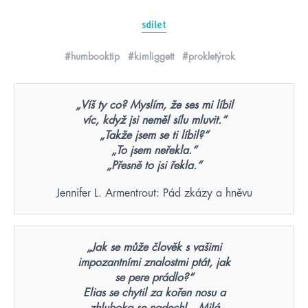
sdílet
#humbooktip
#kimliggett
#prokletýrok
„Víš ty co? Myslím, že ses mi líbil
víc, když jsi neměl sílu mluvit.“
„Takže jsem se ti líbil?“
„To jsem neřekla.“
„Přesně to jsi řekla.“
Jennifer L. Armentrout: Pád zkázy a hněvu
„Jak se může člověk s vašimi
impozantními znalostmi ptát, jak
se pere prádlo?“
Elias se chytil za kořen nosu a