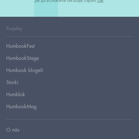
jak zpracováváme tvé údaje, najdeš
zde
.
Projekty
HumbookFest
HumbookStage
Humbook blogeři
Storki
Humblok
HumbookMag
O nás