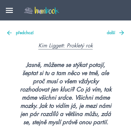
předchozí
další
Kim Liggett: Prokletý rok
Jasně, můžeme se stýkat potají,
šeptat si tu a tam něco ve tmě, ale
proč musí o všem vždycky
rozhodovat jen kluci? Co já vím, tak
máme všichni srdce. Všichni máme
mozky. Jak to vidím já, je mezi námi
jen pár rozdílů a většina můžu, zdá
se, stejně myslí právě onou partií.