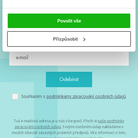
#HumbookNews
Povolit vše
Vše kolem #youngadult každý měsíc rovnou do mailu!
Nové knihy, co se chystá, kvízy, soutěže, autoři, filmové
a seriálové adaptace a další.
Přizpůsobit
Souhlasím s
podmínkami zpracování osobních údajů
Tvá e-mailová adresa je u nás v bezpečí. Přečti si
naše podmínky
zpracování osobních údajů
. S tvými osobními údaji nakládáme v
mezích obecně závazných právních předpisů. Více informací o tom,