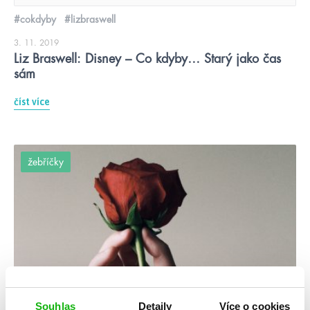
#cokdyby
#lizbraswell
3. 11. 2019
Liz Braswell: Disney – Co kdyby… Starý jako čas
sám
číst více
žebříčky
Souhlas
Detaily
Více o cookies