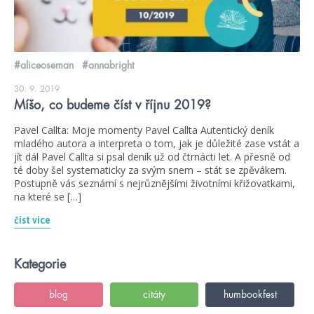
#aliceoseman
#annabright
30. 9. 2019
Míšo, co budeme číst v říjnu 2019?
Pavel Callta: Moje momenty Pavel Callta Autentický deník
mladého autora a interpreta o tom, jak je důležité zase vstát a
jít dál Pavel Callta si psal deník už od čtrnácti let. A přesně od
té doby šel systematicky za svým snem – stát se zpěvákem.
Postupně vás seznámí s nejrůznějšími životními křižovatkami,
na které se […]
číst více
Kategorie
blog
citáty
humbookfest