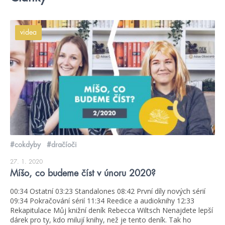
videa
#cokdyby
#dračíoči
27. 1. 2020
Míšo, co budeme číst v únoru 2020?
00:34 Ostatní 03:23 Standalones 08:42 První díly nových sérií
09:34 Pokračování sérií 11:34 Reedice a audioknihy 12:33
Rekapitulace Můj knižní deník Rebecca Wiltsch Nenajdete lepší
dárek pro ty, kdo milují knihy, než je tento deník. Tak ho