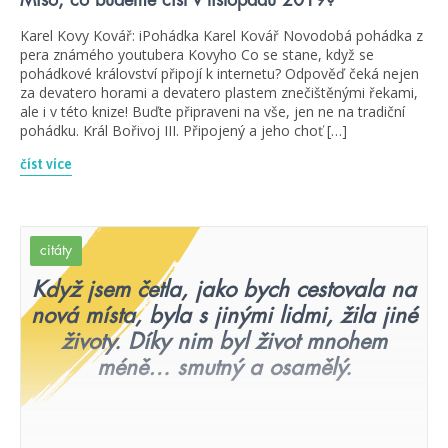
Karel Kovy Kovář: iPohádka Karel Kovář Novodobá pohádka z
pera známého youtubera Kovyho Co se stane, když se
pohádkové království připojí k internetu? Odpověď čeká nejen
za devatero horami a devatero plastem znečištěnými řekami,
ale i v této knize! Buďte připraveni na vše, jen ne na tradiční
pohádku. Král Bořivoj III. Připojený a jeho choť […]
číst více
citáty
Když jsem četla, jako bych cestovala na
nová místa, byla s jinými lidmi, žila jiné
životy. Díky nim byl život mnohem
méně… smutný a osamělý.