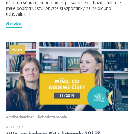
někomu věnujte, nebo obdarujte sami sebe! Každá kniha je
malé dobrodružství. Abyste si vzpomínky na ně dlouho
uchovali, […]
číst více
videa
#catherinerider
#charlottebronte
4. 11. 2019
Míšo, co budeme číst v listopadu 2019?