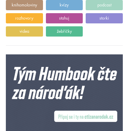
knihomoloviny
kvízy
podcast
rozhovory
stahuj
storki
videa
žebříčky