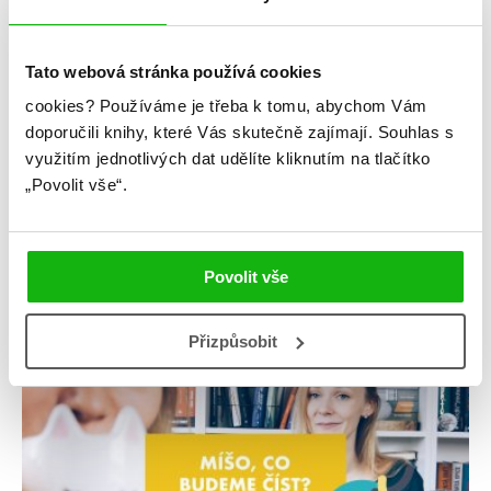
#brigidkemmerer
#cokdyby
23. 10. 2019
Tato webová stránka používá cookies
6 nej retellingů Krásky a zvířete
cookies?
Používáme je třeba k tomu, abychom Vám
Retellingy nejsou mezi young adult knihami nic nového.
Objevují se velmi typické retellingy, i ty netypické. Jsou na
doporučili knihy, které Vás skutečně zajímají.
Souhlas s
klasické disneyovské pohádky, jako je Popelka nebo Sněhurka,
využitím jednotlivých dat udělíte kliknutím na tlačítko
ale i na ty méně obvyklé, jako je třeba Petr Pan. Jsou zasazeny
„Povolit vše“.
do očekávatelných prostředí, nebo třeba do pravěku (zrovna
tady se odehrával retelling na Pýchu a předsudek, […]
číst více
Povolit vše
Přizpůsobit
videa