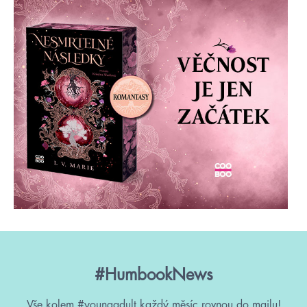
#HumbookNews
Vše kolem #youngadult každý měsíc rovnou do mailu!