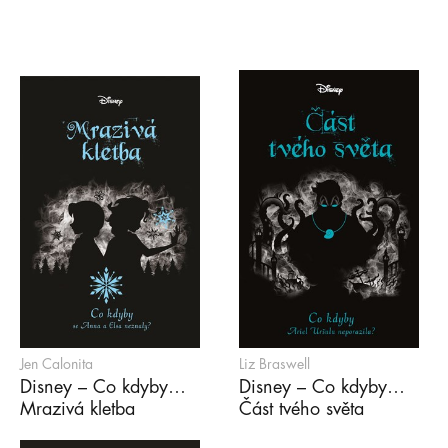
Jen Calonita
Liz Braswell
Disney – Co kdyby…
Disney – Co kdyby…
Mrazivá kletba
Část tvého světa