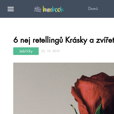
Domů
6 nej retellingů Krásky a zvíře
žebříčky
23. 10. 2019