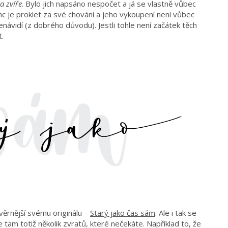
a zvíře
. Bylo jich napsáno nespočet a já se vlastně vůbec
c je proklet za své chování a jeho vykoupení není vůbec
návidí (z dobrého důvodu). Jestli tohle není začátek těch
t.
věrnější svému originálu –
Starý jako čas sám
. Ale i tak se
 tam totiž několik zvratů, které nečekáte. Například to, že