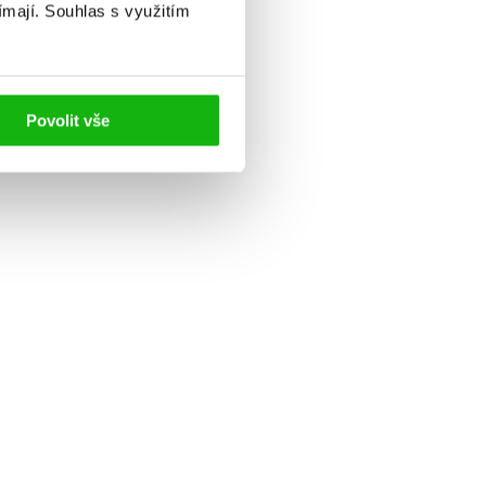
ímají.
Souhlas s využitím
Povolit vše