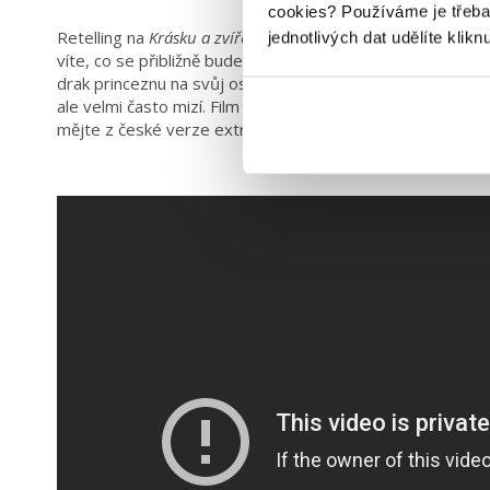
cookies?
Používáme je třeba
Retelling na
Krásku a zvíře
+ draci + ruské prostředí = to si
jednotlivých dat udělíte klikn
víte, co se přibližně bude v jejím ději odehrávat, protože
R
drak princeznu na svůj ostrov a vězní ji zde. Princezna v
ale velmi často mizí. Film byl nádherný, ale jak to tak bývá
mějte z české verze extra radost, protože knížka zatím vů