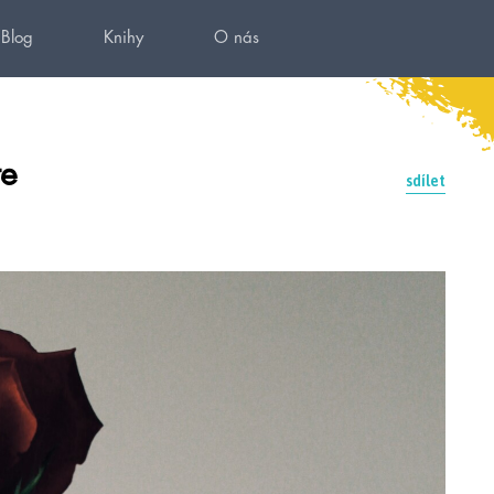
Blog
Knihy
O nás
te
sdílet