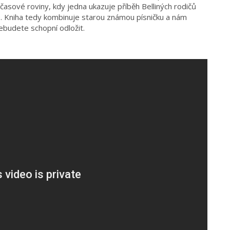
časové roviny, kdy jedna ukazuje příběh Belliných rodičů
ce. Kniha tedy kombinuje starou známou písničku a nám
ebudete schopní odložit.