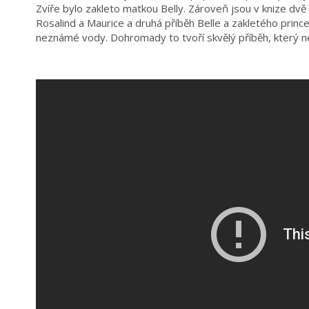
Zvíře bylo zakleto matkou Belly. Zároveň jsou v knize dvě 
Rosalind a Maurice a druhá příběh Belle a zakletého prin
neznámé vody. Dohromady to tvoří skvělý příběh, který n