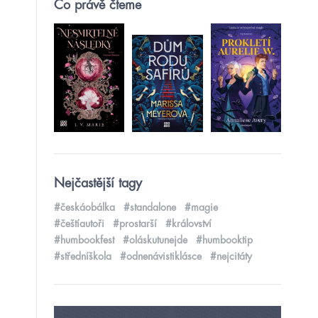
Co právě čteme
Nejčastější tagy
#českáobálka
#standalone
#magie
#češtíautoři
#prostarší
#království
#humbookfest
#oláskutunejde
#humbooktip
#středníškola
#odnenávistiklásce
#nejcitáty