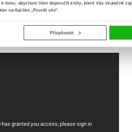
 k tomu, abychom Vám doporučili knihy, které Vás skutečně zaj
 musíte přečíst. Pokud jste viděli film
Legenda o drakovi
, tak
utím na tlačítko „Povolit vše“.
ituál
je knižní předlohou tohoto filmu. V
Rituálu
unese zlý
šak není na ostrově sama, pomáhá jí tajemný Arman, který
, tak knižní verze toho v sobě skrývá více. A bonusový fakt:
Přizpůsobit
bec nevyšla v angličtině!