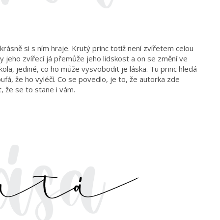
krásně si s ním hraje. Krutý princ totiž není zvířetem celou
 jeho zvířecí já přemůže jeho lidskost a on se změní ve
kola, jediné, co ho může vysvobodit je láska. Tu princ hledá
fá, že ho vyléčí. Co se povedlo, je to, že autorka zde
, že se to stane i vám.