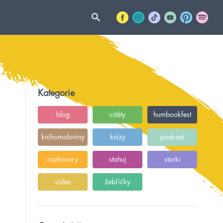
Kategorie
blog
citáty
humbookfest
knihomoloviny
kvízy
podcast
rozhovory
stahuj
storki
videa
žebříčky