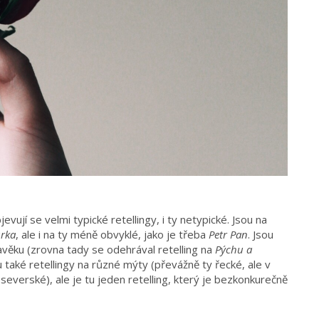
vují se velmi typické retellingy, i ty netypické. Jsou na
rka
, ale i na ty méně obvyklé, jako je třeba
Petr Pan
. Jsou
věku (zrovna tady se odehrával retelling na
Pýchu a
u také retellingy na různé mýty (převážně ty řecké, ale v
severské), ale je tu jeden retelling, který je bezkonkurečně