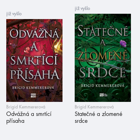
již vyšlo
již vyšlo
Brigid Kemmererová
Brigid Kemmererová
Odvážná a smrtící
Statečné a zlomené
přísaha
srdce