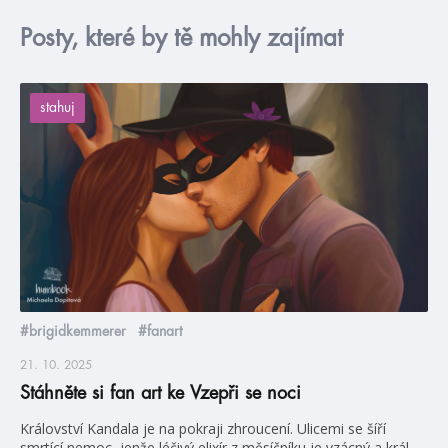
Posty, které by tě mohly zajímat
stahuj
#brigidkemmerer
#fanart
21. 10. 2025
Stáhněte si fan art ke Vzepři se noci
Království Kandala je na pokraji zhroucení. Ulicemi se šíří
smrtící nemoc, jenže léčivý elixír z měsíčníku je vzácný a král