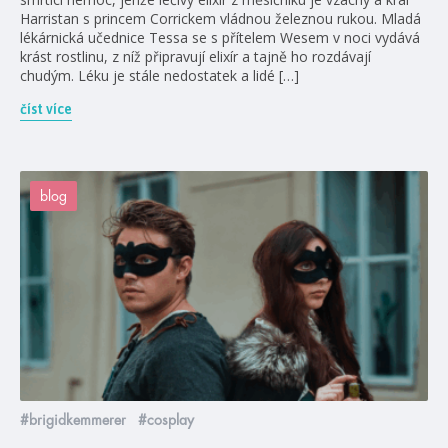
Harristan s princem Corrickem vládnou železnou rukou. Mladá
lékárnická učednice Tessa se s přítelem Wesem v noci vydává
krást rostlinu, z níž připravují elixír a tajně ho rozdávají
chudým. Léku je stále nedostatek a lidé […]
číst více
blog
#brigidkemmerer
#cosplay