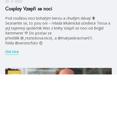
22. 9. 2025
Cosplay Vzepři se noci
Pod rouškou noci bohatým berou a chudým dávají 🪻
Seznamte se, to jsou oni – mladá lékárnická učednice Tessa a
její tajemný společník Wes z knihy Vzepři se noci od Brigid
Kemmerer 💜 Do postav se
převtělili @_reznickova.nicol_ a @matyaskracmar07,
fotila @veronicfoto 😍
číst více
videa