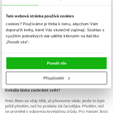
Tato webová stránka používá cookies
Brigid Kemmererová
cookies?
Používáme je třeba k tomu, abychom Vám
doporučili knihy, které Vás skutečně zajímají.
Souhlas s
Temné a osamělé prokletí
využitím jednotlivých dat udělíte kliknutím na tlačítko
„Povolit vše“.
Kategorie: young adult
Žánr: Retelling
Série: Temné a osamělé prokletí
Povolit vše
#brigidkemmerer
#draci
#království
#odnenávistiklásce
#temnéaosaměléprokletí
Přizpůsobit
Dokáže láska zachránit svět?
Princ Rhen se vždy těšil, až převezme vládu. Jenže to bylo
ještě předtím, než ho proklela zlá čarodějka. Předtím, než
se proměnil v odpornou krvelačnou zrůdu. Pro Harper život