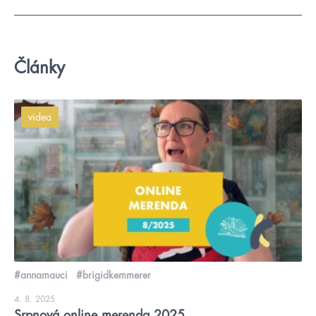
Články
videa
#annamauci
#brigidkemmerer
4. 8. 2025
Srpnová online merenda 2025