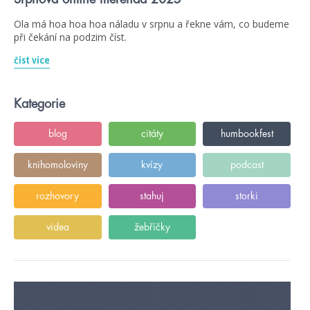
Ola má hoa hoa hoa náladu v srpnu a řekne vám, co budeme
při čekání na podzim číst.
číst více
Kategorie
blog
citáty
humbookfest
knihomoloviny
kvízy
podcast
rozhovory
stahuj
storki
videa
žebříčky