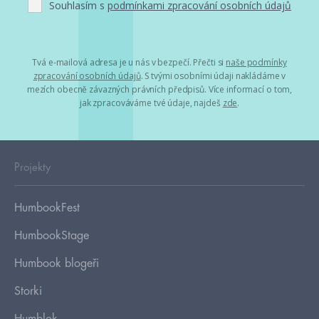
Souhlasím s
podmínkami zpracování osobních údajů
Tvá e-mailová adresa je u nás v bezpečí. Přečti si
naše podmínky
zpracování osobních údajů
. S tvými osobními údaji nakládáme v
mezích obecně závazných právních předpisů. Více informací o tom,
jak zpracováváme tvé údaje, najdeš
zde
.
Projekty
HumbookFest
HumbookStage
Humbook blogeři
Storki
Humblok