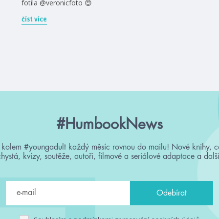
fotila @veronicfoto 😍
číst více
#HumbookNews
 kolem #youngadult každý měsíc rovnou do mailu! Nové knihy, c
chystá, kvízy, soutěže, autoři, filmové a seriálové adaptace a další