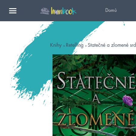
Domů
Knihy
Retelling
Statečné a zlomené sr