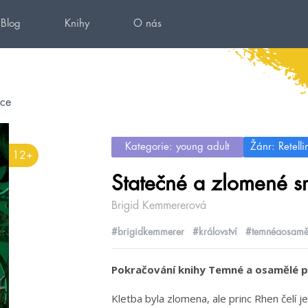
Blog
Knihy
O nás
dce
Kategorie: young adult
Žánr: Retelli
12+
Statečné a zlomené s
Brigid Kemmererová
#brigidkemmerer
#království
#temnéaosaměl
Pokračování knihy Temné a osamělé pr
Kletba byla zlomena, ale princ Rhen čelí 