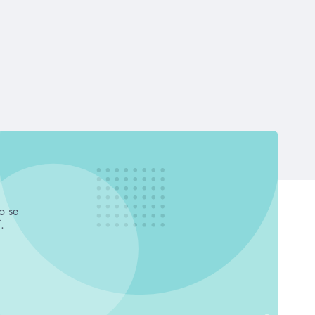
o se
.