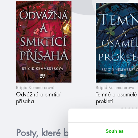
Brigid Kemmererová
Brigid Kemmererová
Odvážná a smrtící
Temné a osamělé
přísaha
prokletí
Souhlas
Posty, které by tě mohly zajím