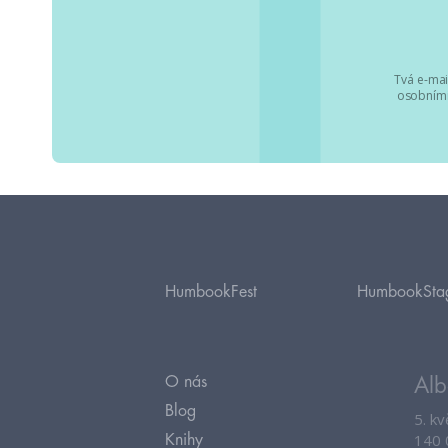
Tvá e-mai
osobními
HumbookFest
HumbookSta
O nás
Alb
Blog
5. k
140 
Knihy