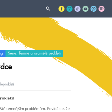
ng
Série: Temné a osamělé prokletí
rdce
éprokletí
okletí!
ještě temnějším problémům. Povídá se, že