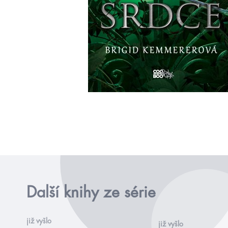
Další knihy ze série
již vyšlo
již vyšlo