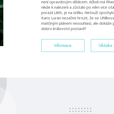
není opravdovým dědicem. Ačkoli má Rhen
nikde k nalezení a zůstalo po něm více o
porazil Lilith, je na útěku. Netouží zpoc
Karis Luran nezačne hrozit, že se Uhlíkova 
matčiným plánem nesouhlasí, ale dokáže 
dobro království postavil?
Informace
Ukázka 