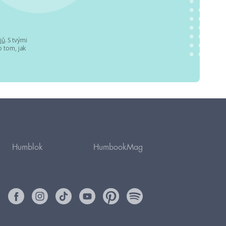
jů
. S tvými
 tom, jak
Humblok
HumbookMag