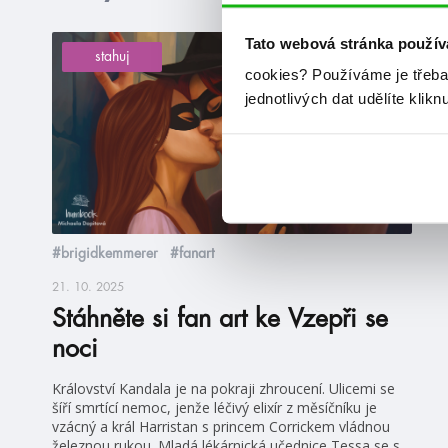
Tato webová stránka použív
stahuj
cookies?
Používáme je třeba
jednotlivých dat udělíte klikn
#brigidkemmerer
#fanart
21. 10. 2025
Stáhněte si fan art ke Vzepři se
noci
Království Kandala je na pokraji zhroucení. Ulicemi se
šíří smrtící nemoc, jenže léčivý elixír z měsíčníku je
vzácný a král Harristan s princem Corrickem vládnou
železnou rukou. Mladá lékárnická učednice Tessa se s