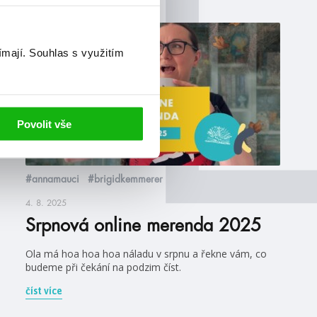
videa
ímají.
Souhlas s využitím
Povolit vše
#annamauci
#brigidkemmerer
4. 8. 2025
Srpnová online merenda 2025
Ola má hoa hoa hoa náladu v srpnu a řekne vám, co
budeme při čekání na podzim číst.
číst více