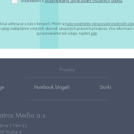
Souhlasím s
podmínkami zpracování osobních údajů
lová adresa je u nás v bezpečí. Přečti si
naše podmínky zpracování osobních úda
 údaji nakládáme v mezích obecně závazných právních předpisů. Více informací o
zpracováváme tvé údaje, najdeš
zde
.
Projekty
ge
Humbook blogeři
Storki
atros Media a.s.
větna 1746/22
00 Praha 4