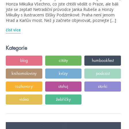
Honza Mikulka Všechno, co jste chtěli vědět o Praze, ale báli
jste se zeptat! Netradiční průvodce Janka Rubeše a Honzy
Mikulky s ilustracemi Elišky Podzimkové. Praha není jenom
Hrad a Karlův most. Než ji začnete objevovat, poznejte […]
číst více
Kategorie
blog
citáty
humbookfest
knihomoloviny
kvízy
podcast
rozhovory
stahuj
storki
videa
žebříčky