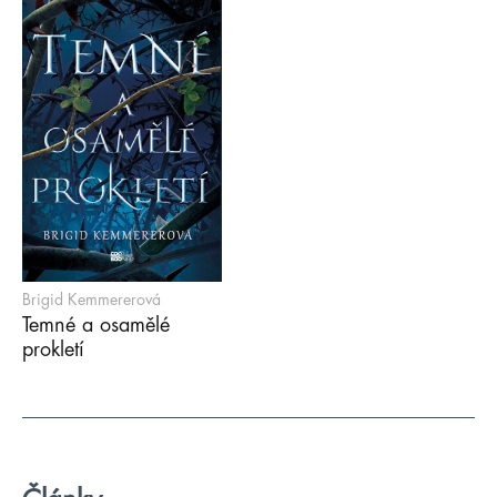
Brigid Kemmererová
Temné a osamělé
prokletí