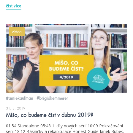
číst více
videa
#amiekaufman
#brigidkemmerer
31. 3. 2019
Míšo, co budeme číst v dubnu 2019?
01:54 Standalone 05:43 1. díly nových sérií 10:09 Pokračování
sérií 18:12 Básničky a rekapitulace Honest Guide Janek Rubeš,