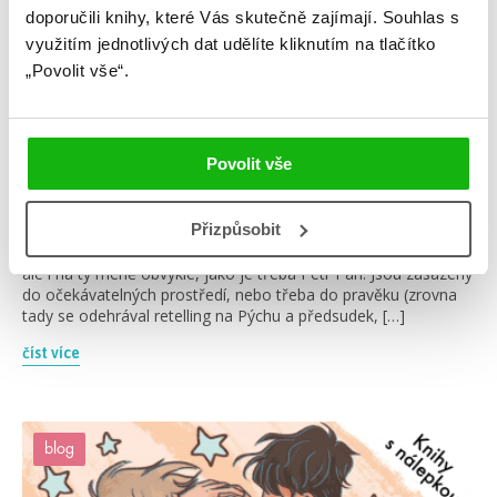
doporučili knihy, které Vás skutečně zajímají.
Souhlas s
využitím jednotlivých dat udělíte kliknutím na tlačítko
„Povolit vše“.
#brigidkemmerer
#cokdyby
23. 10. 2019
Povolit vše
6 nej retellingů Krásky a zvířete
Retellingy nejsou mezi young adult knihami nic nového.
Přizpůsobit
Objevují se velmi typické retellingy, i ty netypické. Jsou na
klasické disneyovské pohádky, jako je Popelka nebo Sněhurka,
ale i na ty méně obvyklé, jako je třeba Petr Pan. Jsou zasazeny
do očekávatelných prostředí, nebo třeba do pravěku (zrovna
tady se odehrával retelling na Pýchu a předsudek, […]
číst více
blog