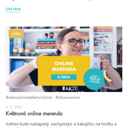
číst více
videa
#alenaadrianetheinrichová
#aliceoseman
2. 5. 2022
Květnová online merenda
Květen bude našlapaný, nachystejte si kakajíčko na hoďku a