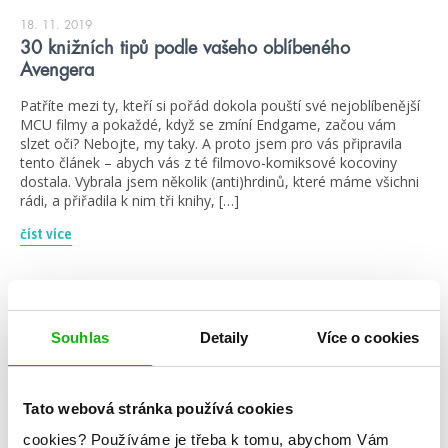
18. 11. 2019
30 knižních tipů podle vašeho oblíbeného
Avengera
Patříte mezi ty, kteří si pořád dokola pouští své nejoblíbenější
MCU filmy a pokaždé, když se zmíní Endgame, začou vám
slzet oči? Nebojte, my taky. A proto jsem pro vás připravila
tento článek – abych vás z té filmovo-komiksové kocoviny
dostala. Vybrala jsem několik (anti)hrdinů, které máme všichni
rádi, a přiřadila k nim tři knihy, […]
číst více
žebříčky
Souhlas
Detaily
Více o cookies
Tato webová stránka používá cookies
cookies?
Používáme je třeba k tomu, abychom Vám