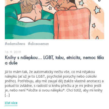
#adamsilvera
#aliceoseman
16. 9. 2019
Knihy s nálepkou… LGBT, tabu, etnicita, nemoc těla
a duše
Já to mám tak, že automaticky nečtu vše, co má nějakou
nálepku (ať už je to LGBT, psychické poruchy nebo cokoliv
jiného). Potřebuju, aby mě zaujal děj (takže vlastně anotace) a
pokud to zvládne, s radostí si knihu přečtu a je mi jedno jestli
je, nebo není *vložte si svou nálepku*. Chci totiž, aby mi knihy
[…]
číst více