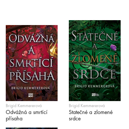
Brigid Kemmererová
Brigid Kemmererová
Odvážná a smrtící
Statečné a zlomené
přísaha
srdce