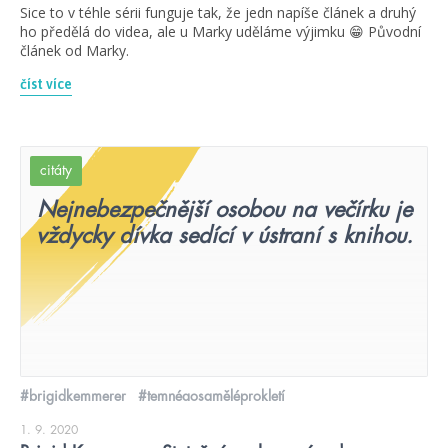
Sice to v téhle sérii funguje tak, že jedn napíše článek a druhý
ho předělá do videa, ale u Marky uděláme výjimku 😁 Původní
článek od Marky.
číst více
citáty
Nejnebezpečnější osobou na večírku je
vždycky dívka sedící v ústraní s knihou.
#brigidkemmerer
#temnéaosaměléprokletí
1. 9. 2020