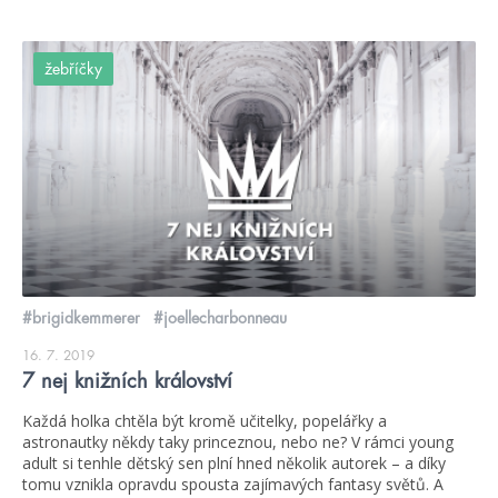
žebříčky
#brigidkemmerer
#joellecharbonneau
16. 7. 2019
7 nej knižních království
Každá holka chtěla být kromě učitelky, popelářky a
astronautky někdy taky princeznou, nebo ne? V rámci young
adult si tenhle dětský sen plní hned několik autorek – a díky
tomu vznikla opravdu spousta zajímavých fantasy světů. A