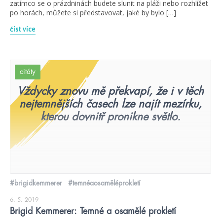
zatímco se o prázdninách budete slunit na pláži nebo rozhlížet
po horách, můžete si představovat, jaké by bylo […]
číst více
citáty
Vždycky znovu mě překvapí, že i v těch
nejtemnějších časech lze najít mezírku,
kterou dovnitř pronikne světlo.
#brigidkemmerer
#temnéaosaměléprokletí
6. 5. 2019
Brigid Kemmerer: Temné a osamělé prokletí