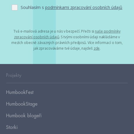
Souhlasím s
podmínkami zpracování osobních údajů
Tvá e-mailová adresa je u nás v bezpečí. Přečti si
naše podmínky
zpracování osobních údajů
. S tvými osobními údaji nakládáme v
mezích obecně závazných právních předpisů. Více informací o tom,
jak zpracováváme tvé údaje, najdeš
zde
.
Projekty
HumbookFest
HumbookStage
Humbook blogeři
Storki