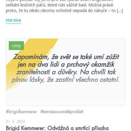
setkání knižních párů, které nás vážně baví. Možná právě
proto, že tu nikdo nikomu ochotně nepadá do náruče – to […]
číst více
citáty
Zapomínám, že svět se také umí zúžit
jen na dva lidi a prchavý okamžik
zranitelnosti a důvěry. Na chvíli tak
plnou lásky, že zastíní všechno ostatní.
#brigidkemmerer
#temnéaosaměléprokletí
21. 5. 2022
Brigid Kemmerer: Odvážná a smrtící přísaha