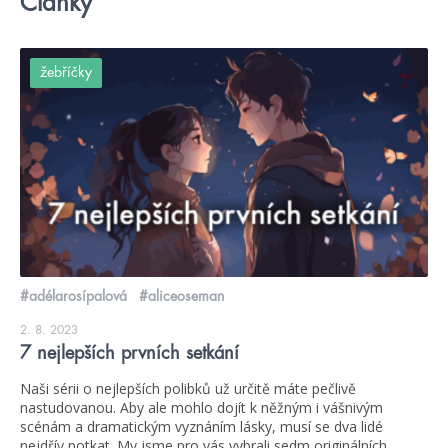
Články
žebříčky
#adélarosípalová
#aliceoseman
2. 8. 2023
7 nejlepších prvních setkání
Naši sérii o nejlepších polibků už určitě máte pečlivě
nastudovanou. Aby ale mohlo dojít k něžným i vášnivým
scénám a dramatickým vyznáním lásky, musí se dva lidé
nejdřív potkat. My jsme pro vás vybrali sedm originálních