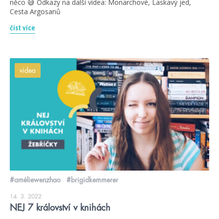
něco 😅 Odkazy na další videa: Monarchové, Laskavý jed,
Cesta Argosanů
číst více
videa
#améliewenzhao
#brigidkemmerer
14. 3. 2022
NEJ 7 království v knihách