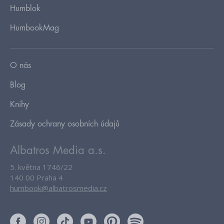
Humblok
HumbookMag
O nás
Blog
Knihy
Zásady ochrany osobních údajů
Albatros Media a.s.
5. května 1746/22
140 00 Praha 4
humbook@albatrosmedia.cz