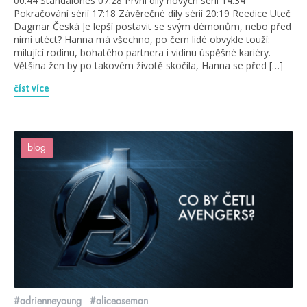
00:44 Standalones 07:28 První díly nových sérií 14:34
Pokračování sérií 17:18 Závěrečné díly sérií 20:19 Reedice Uteč
Dagmar Česká Je lepší postavit se svým démonům, nebo před
nimi utéct? Hanna má všechno, po čem lidé obvykle touží:
milující rodinu, bohatého partnera i vidinu úspěšné kariéry.
Většina žen by po takovém životě skočila, Hanna se před […]
číst více
blog
#adrienneyoung
#aliceoseman