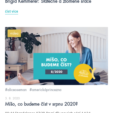
Brigid Kemmerer: Statečné a zlomené srdce
číst více
videa
#aliceoseman
#americkáprincezna
3. 8. 2020
Míšo, co budeme číst v srpnu 2020?