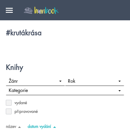
#krutákrása
Knihy
Žánr
Rok
Kategorie
vydané
připravované
název
datum vydání