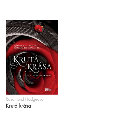
Rosamund Hodgeová
Krutá krása