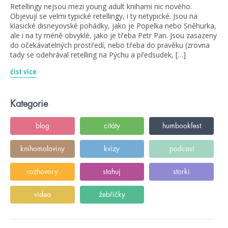
Retellingy nejsou mezi young adult knihami nic nového.
Objevují se velmi typické retellingy, i ty netypické. Jsou na
klasické disneyovské pohádky, jako je Popelka nebo Sněhurka,
ale i na ty méně obvyklé, jako je třeba Petr Pan. Jsou zasazeny
do očekávatelných prostředí, nebo třeba do pravěku (zrovna
tady se odehrával retelling na Pýchu a předsudek, […]
číst více
Kategorie
blog
citáty
humbookfest
knihomoloviny
kvízy
podcast
rozhovory
stahuj
storki
videa
žebříčky