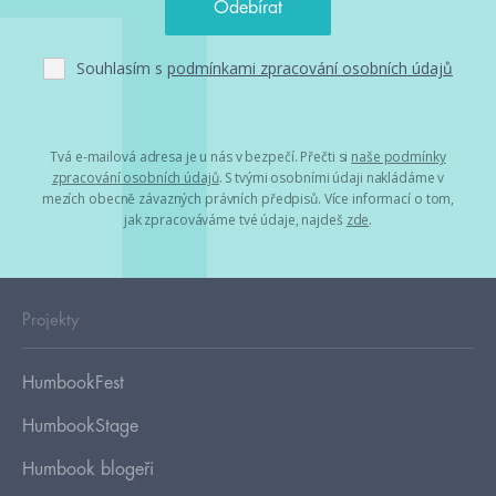
Souhlasím s
podmínkami zpracování osobních údajů
Tvá e-mailová adresa je u nás v bezpečí. Přečti si
naše podmínky
zpracování osobních údajů
. S tvými osobními údaji nakládáme v
mezích obecně závazných právních předpisů. Více informací o tom,
jak zpracováváme tvé údaje, najdeš
zde
.
Projekty
HumbookFest
HumbookStage
Humbook blogeři