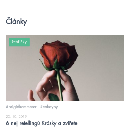
Články
žebříčky
#brigidkemmerer
#cokdyby
23. 10. 2019
6 nej retellingů Krásky a zvířete