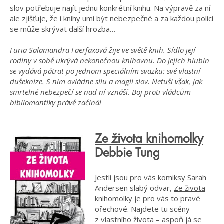
slov potřebuje najít jednu konkrétní knihu. Na výpravě za ní
ale zjišťuje, že i knihy umí být nebezpečné a za každou policí
se může skrývat další hrozba…
Furia Salamandra Faerfaxová žije ve světě knih. Sídlo její
rodiny v sobě ukrývá nekonečnou knihovnu. Do jejích hlubin
se vydává pátrat po jednom speciálním svazku: své vlastní
dušeknize. S ním ovládne sílu a magii slov. Netuší však, jak
smrtelné nebezpečí se nad ní vznáší. Boj proti vládcům
bibliomantiky právě začíná!
Ze života knihomolky
Debbie Tung
Jestli jsou pro vás komiksy Sarah
Andersen slabý odvar,
Ze života
knihomolky
je pro vás to pravé
ořechové. Najdete tu scény
z vlastního života – aspoň já se