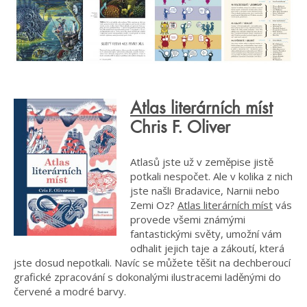
Atlas literárních míst
Chris F. Oliver
Atlasů jste už v zeměpise jistě
potkali nespočet. Ale v kolika z nich
jste našli Bradavice, Narnii nebo
Zemi Oz?
Atlas literárních míst
vás
provede všemi známými
fantastickými světy, umožní vám
odhalit jejich taje a zákoutí, která
jste dosud nepotkali. Navíc se můžete těšit na dechberoucí
grafické zpracování s dokonalými ilustracemi laděnými do
červené a modré barvy.