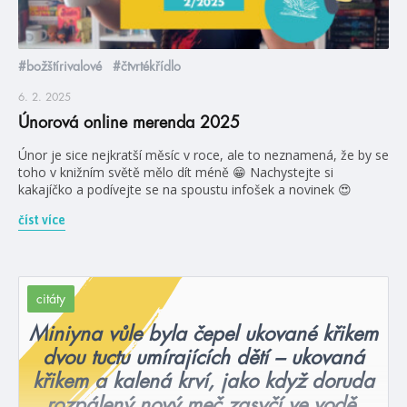
#božštírivalové
#čtvrtékřídlo
6. 2. 2025
Únorová online merenda 2025
Únor je sice nejkratší měsíc v roce, ale to neznamená, že by se
toho v knižním světě mělo dít méně 😁 Nachystejte si
kakajíčko a podívejte se na spoustu infošek a novinek 😍
číst více
citáty
Miniyna vůle byla čepel ukované křikem
dvou tuctu umírajících dětí – ukovaná
křikem a kalená krví, jako když doruda
rozpálený nový meč zasyčí ve vodě.