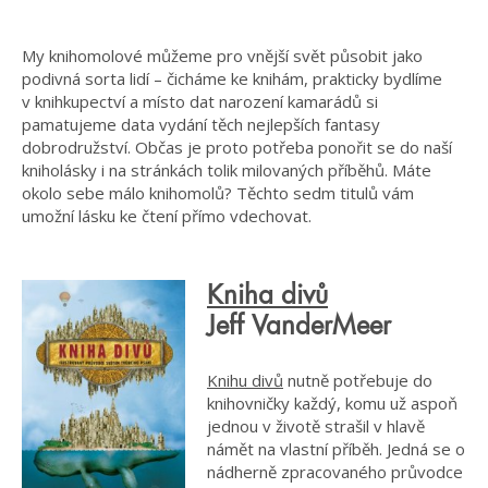
My knihomolové můžeme pro vnější svět působit jako
podivná sorta lidí – čicháme ke knihám, prakticky bydlíme
v knihkupectví a místo dat narození kamarádů si
pamatujeme data vydání těch nejlepších fantasy
dobrodružství. Občas je proto potřeba ponořit se do naší
kniholásky i na stránkách tolik milovaných příběhů. Máte
okolo sebe málo knihomolů? Těchto sedm titulů vám
umožní lásku ke čtení přímo vdechovat.
Kniha divů
Jeff VanderMeer
Knihu divů
nutně potřebuje do
knihovničky každý, komu už aspoň
jednou v životě strašil v hlavě
námět na vlastní příběh. Jedná se o
nádherně zpracovaného průvodce