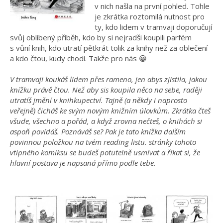
v nich našla na první pohled. Tohle
je zkrátka roztomilá nutnost pro
ty, kdo lidem v tramvaji doporučují
svůj oblíbený příběh, kdo by si nejradši koupili parfém
s vůní knih, kdo utratí pětkrát tolik za knihy než za oblečení
a kdo čtou, kudy chodí. Takže pro nás 😀
V tramvaji koukáš lidem přes rameno, jen abys zjistila, jakou
knížku právě čtou. Než aby sis koupila něco na sebe, raději
utratíš jmění v knihkupectví. Tajně (a někdy i naprosto
veřejně) čicháš ke svým novým knižním úlovkům. Zkrátka čteš
všude, všechno a pořád, a když zrovna nečteš, o knihách si
aspoň povídáš. Poznáváš se? Pak je tato knížka dalším
povinnou položkou na tvém reading listu. stránky tohoto
vtipného komiksu se budeš potutelně usmívat a říkat si, že
hlavní postava je napsaná přímo podle tebe.