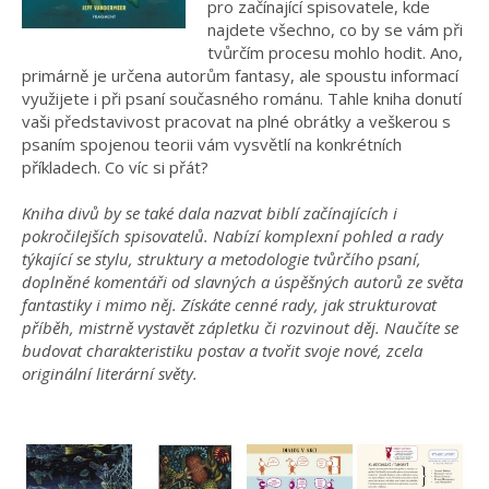
pro začínající spisovatele, kde
najdete všechno, co by se vám při
tvůrčím procesu mohlo hodit. Ano,
primárně je určena autorům fantasy, ale spoustu informací
využijete i při psaní současného románu. Tahle kniha donutí
vaši představivost pracovat na plné obrátky a veškerou s
psaním spojenou teorii vám vysvětlí na konkrétních
příkladech. Co víc si přát?
Kniha divů by se také dala nazvat biblí začínajících i
pokročilejších spisovatelů. Nabízí komplexní pohled a rady
týkající se stylu, struktury a metodologie tvůrčího psaní,
doplněné komentáři od slavných a úspěšných autorů ze světa
fantastiky i mimo něj. Získáte cenné rady, jak strukturovat
příběh, mistrně vystavět zápletku či rozvinout děj. Naučíte se
budovat charakteristiku postav a tvořit svoje nové, zcela
originální literární světy.