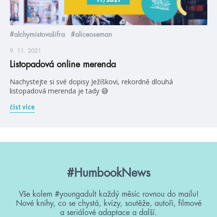
#alchymistovašifra
#aliceoseman
9. 11. 2021
Listopadová online merenda
Nachystejte si své dopisy Ježíškovi, rekordně dlouhá
listopadová merenda je tady 😅
číst více
#HumbookNews
Vše kolem #youngadult každý měsíc rovnou do mailu!
Nové knihy, co se chystá, kvízy, soutěže, autoři, filmové
a seriálové adaptace a další.