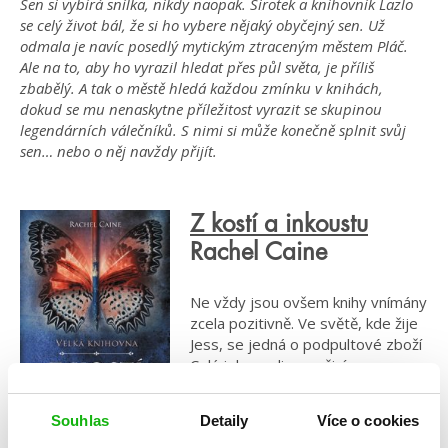
Sen si vybírá snílka, nikdy naopak. Sirotek a knihovník Lazlo
se celý život bál, že si ho vybere nějaký obyčejný sen. Už
odmala je navíc posedlý mytickým ztraceným městem Pláč.
Ale na to, aby ho vyrazil hledat přes půl světa, je příliš
zbabělý. A tak o městě hledá každou zmínku v knihách,
dokud se mu nenaskytne příležitost vyrazit se skupinou
legendárních válečníků. S nimi si může konečně splnit svůj
sen… nebo o něj navždy přijít.
Z kostí a inkoustu
Rachel Caine
Ne vždy jsou ovšem knihy vnímány
zcela pozitivně. Ve světě, kde žije
Jess, se jedná o podpultové zboží
Celá jeho rodina se živí
pašeráctvím – veškeré knihy jsou
totiž shromážděné ve Velké
Souhlas
Detaily
Více o cookies
knihovně v Alexandrii a vědění je