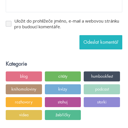
Uložit do prohlížeče jméno, e-mail a webovou stránku
pro budoucí komentáře.
Kategorie
blog
citáty
humbookfest
knihomoloviny
kvízy
podcast
rozhovory
stahuj
storki
videa
žebříčky