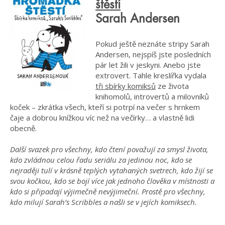
štěstí
Sarah Andersen
Pokud ještě neznáte stripy Sarah
Andersen, nejspíš jste posledních
pár let žili v jeskyni. Anebo jste
extrovert. Tahle kreslířka vydala
tři sbírky komiksů
ze života
knihomolů, introvertů a milovníků
koček – zkrátka všech, kteří si potrpí na večer s hrnkem
čaje a dobrou knížkou víc než na večírky… a vlastně lidi
obecně.
Další svazek pro všechny, kdo čtení považují za smysl života,
kdo zvládnou celou řadu seriálu za jedinou noc, kdo se
nejraději tulí v krásně teplých vytahaných svetrech, kdo žijí se
svou kočkou, kdo se bojí více jak jednoho člověka v místnosti a
kdo si připadají výjimečně nevýjimeční. Prostě pro všechny,
kdo milují Sarah’s Scribbles a našli se v jejích komiksech.