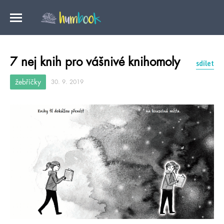
7 nej knih pro vášnivé knihomoly
sdílet
žebříčky
30. 9. 2019