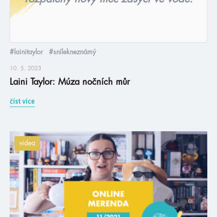
#lainitaylor
#snílekneznámý
10. 5. 2023
Laini Taylor: Múza nočních můr
číst více
videa