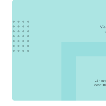
Vše
Tvá e-mai
osobními