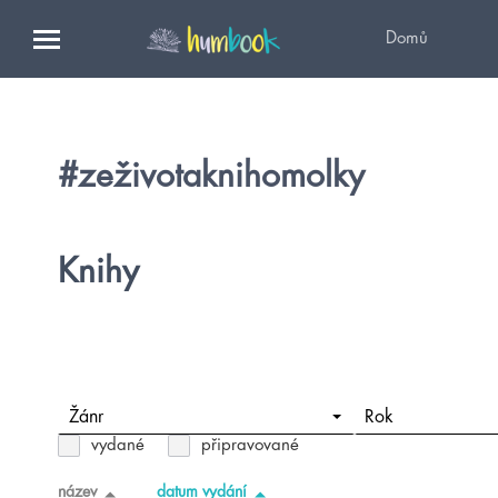
Domů
#zeživotaknihomolky
Knihy
Žánr
Rok
vydané
připravované
název
datum vydání