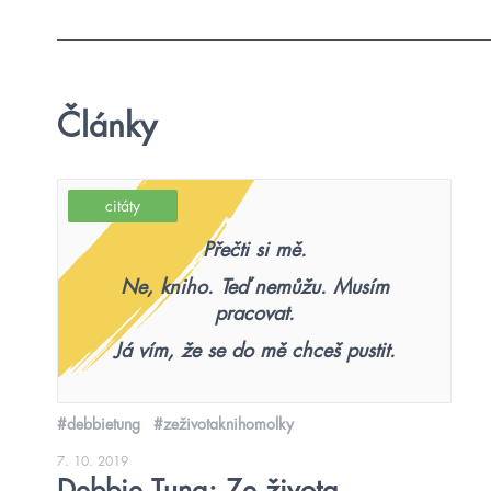
Články
citáty
Přečti si mě.
Ne, kniho. Teď nemůžu. Musím
pracovat.
Já vím, že se do mě chceš pustit.
#debbietung
#zeživotaknihomolky
7. 10. 2019
Debbie Tung: Ze života