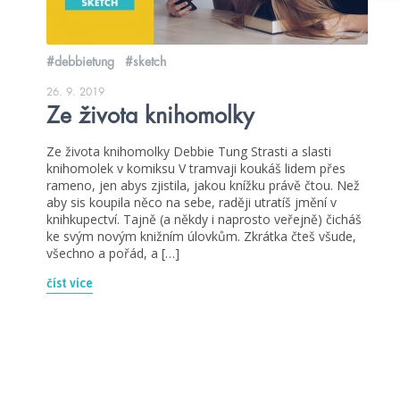
#debbietung
#sketch
26. 9. 2019
Ze života knihomolky
Ze života knihomolky Debbie Tung Strasti a slasti
knihomolek v komiksu V tramvaji koukáš lidem přes
rameno, jen abys zjistila, jakou knížku právě čtou. Než
aby sis koupila něco na sebe, raději utratíš jmění v
knihkupectví. Tajně (a někdy i naprosto veřejně) čicháš
ke svým novým knižním úlovkům. Zkrátka čteš všude,
všechno a pořád, a […]
číst více