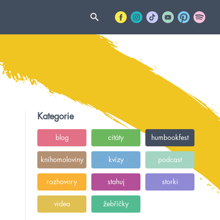
Kategorie
blog
citáty
humbookfest
knihomoloviny
kvízy
podcast
rozhovory
stahuj
storki
videa
žebříčky