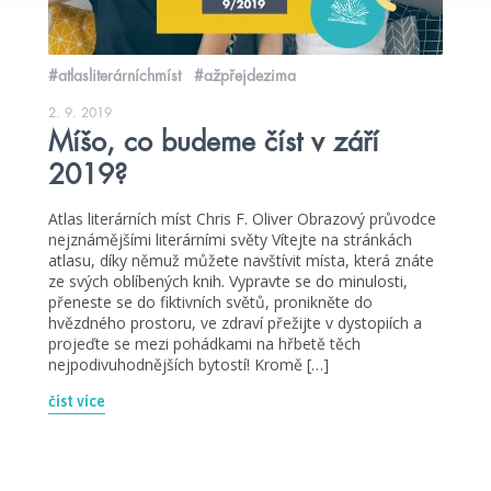
#atlasliterárníchmíst
#ažpřejdezima
2. 9. 2019
Míšo, co budeme číst v září
2019?
Atlas literárních míst Chris F. Oliver Obrazový průvodce
nejznámějšími literárními světy Vítejte na stránkách
atlasu, díky němuž můžete navštívit místa, která znáte
ze svých oblíbených knih. Vypravte se do minulosti,
přeneste se do fiktivních světů, pronikněte do
hvězdného prostoru, ve zdraví přežijte v dystopiích a
projeďte se mezi pohádkami na hřbetě těch
nejpodivuhodnějších bytostí! Kromě […]
číst více