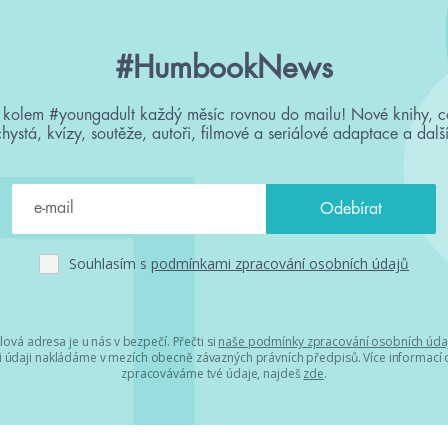
#HumbookNews
 kolem #youngadult každý měsíc rovnou do mailu! Nové knihy, c
chystá, kvízy, soutěže, autoři, filmové a seriálové adaptace a další
Souhlasím s
podmínkami zpracování osobních údajů
lová adresa je u nás v bezpečí. Přečti si
naše podmínky zpracování osobních úda
 údaji nakládáme v mezích obecně závazných právních předpisů. Více informací o
zpracováváme tvé údaje, najdeš
zde
.