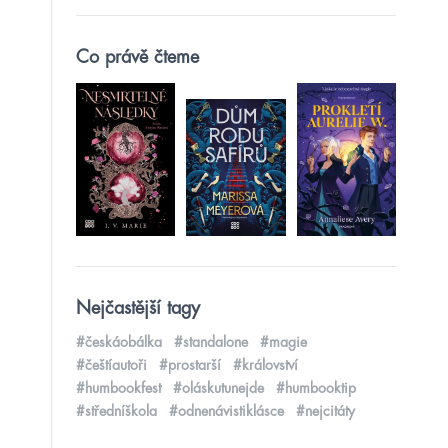
Co právě čteme
Nejčastější tagy
#českáobálka
#standalone
#magie
#češtíautoři
#prostarší
#království
#humbookfest
#oláskutunejde
#humbooktip
#středníškola
#odnenávistiklásce
#nejcitáty