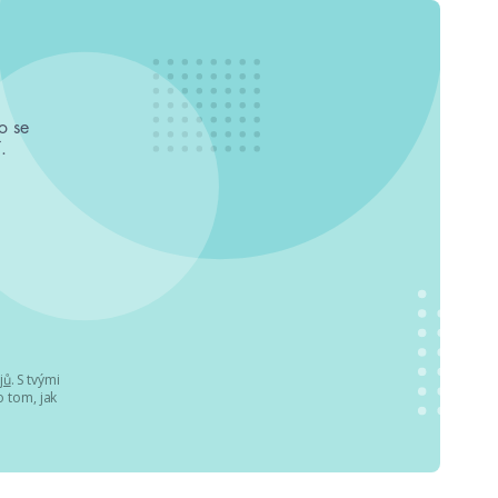
o se
.
jů
. S tvými
 tom, jak