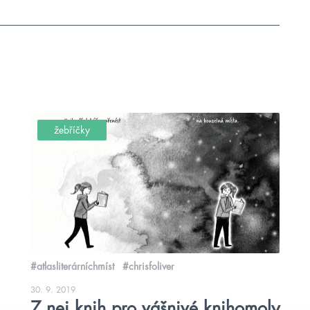
žebříčky
#atlasliterárníchmíst
#chrisfoliver
30. 9. 2019
7 nej knih pro vášnivé knihomoly