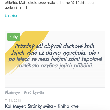
příběhů. Máte okolo sebe málo knihomolů? Těchto sedm
titulů vám […]
číst více
citáty
Prázdný sál obývali duchové knih.
Jejich vůně už dávno vyprchala, ale i
po letech se mezi holými zdmi šepotavě
rozléhala ozvěna jejich příběhů.
#kaimeyer
#stránkysvěta
7. 11. 2018
Kai Meyer: Stránky světa – Kniha krve