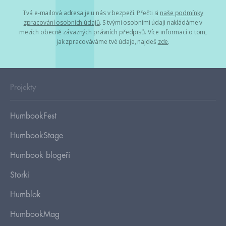
Tvá e-mailová adresa je u nás v bezpečí. Přečti si
naše podmínky
zpracování osobních údajů
. S tvými osobními údaji nakládáme v
mezích obecně závazných právních předpisů. Více informací o tom,
jak zpracováváme tvé údaje, najdeš
zde
.
Projekty
HumbookFest
HumbookStage
Humbook blogeři
Storki
Humblok
HumbookMag