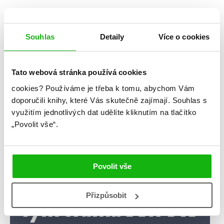
číst více
Souhlas
Detaily
Více o cookies
Kategorie
blog
citáty
humbookfest
Tato webová stránka používá cookies
cookies?
Používáme je třeba k tomu, abychom Vám
knihomoloviny
kvízy
podcast
doporučili knihy, které Vás skutečně zajímají.
Souhlas s
rozhovory
stahuj
storki
využitím jednotlivých dat udělíte kliknutím na tlačítko
„Povolit vše“.
videa
žebříčky
Povolit vše
Přizpůsobit