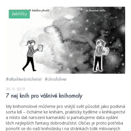
žebříčky
#atlasliterárníchmíst
#chrisfoliver
30. 9. 2019
7 nej knih pro vášnivé knihomoly
My knihomolové můžeme pro vnější svět působit jako podivná
sorta lidí – čicháme ke knihám, prakticky bydlíme v knihkupectví
a místo dat narození kamarádů si pamatujeme data vydání
těch nejlepších fantasy dobrodružství. Občas je proto potřeba
ponořit se do naší kniholásky i na stránkách tolik milovaných