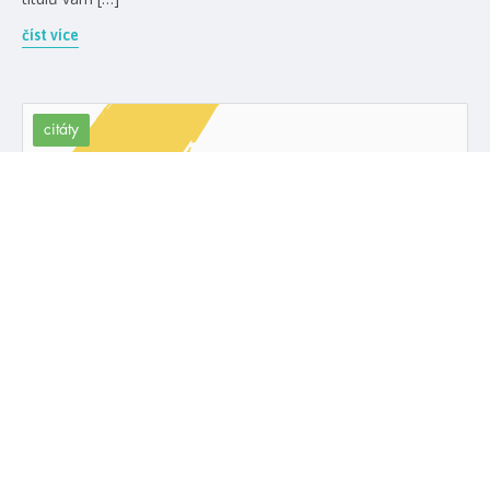
číst více
citáty
Prázdný sál obývali duchové knih.
Jejich vůně už dávno vyprchala, ale i
po letech se mezi holými zdmi šepotavě
rozléhala ozvěna jejich příběhů.
#kaimeyer
#stránkysvěta
7. 11. 2018
Kai Meyer: Stránky světa – Kniha krve
číst více