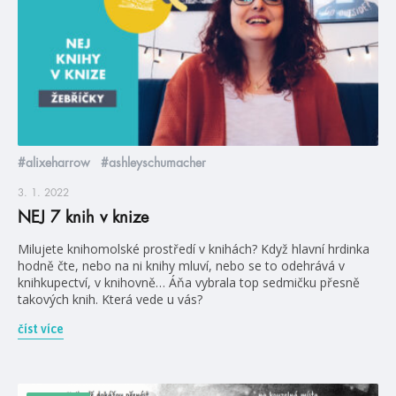
#alixeharrow
#ashleyschumacher
3. 1. 2022
NEJ 7 knih v knize
Milujete knihomolské prostředí v knihách? Když hlavní hrdinka
hodně čte, nebo na ni knihy mluví, nebo se to odehrává v
knihkupectví, v knihovně… Áňa vybrala top sedmičku přesně
takových knih. Která vede u vás?
číst více