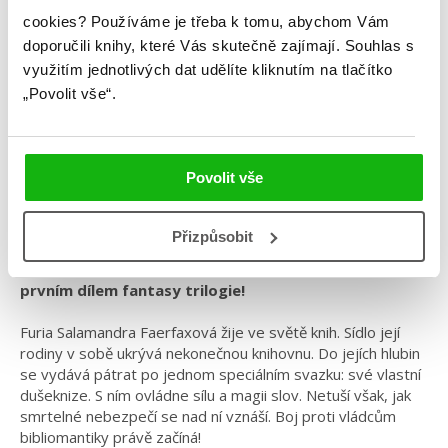
Kai Meyer
cookies?
Používáme je třeba k tomu, abychom Vám
doporučili knihy, které Vás skutečně zajímají.
Souhlas s
Stránky světa
využitím jednotlivých dat udělíte kliknutím na tlačítko
„Povolit vše“.
Kategorie: young adult
Žánr: Fantasy
Povolit vše
Série: Stránky světa
#kaimeyer
#knihyvknize
#stránkysvěta
Přizpůsobit
Ponořte se do nekonečna a ovládněte magii slov s
prvním dílem fantasy trilogie!
Furia Salamandra Faerfaxová žije ve světě knih. Sídlo její
rodiny v sobě ukrývá nekonečnou knihovnu. Do jejích hlubin
se vydává pátrat po jednom speciálním svazku: své vlastní
dušeknize. S ním ovládne sílu a magii slov. Netuší však, jak
smrtelné nebezpečí se nad ní vznáší. Boj proti vládcům
bibliomantiky právě začíná!