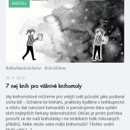
žebříčky
#atlasliterárníchmíst
#chrisfoliver
30. 9. 2019
7 nej knih pro vášnivé knihomoly
My knihomolové můžeme pro vnější svět působit jako podivná
sorta lidí – čicháme ke knihám, prakticky bydlíme v knihkupectví
a místo dat narození kamarádů si pamatujeme data vydání
těch nejlepších fantasy dobrodružství. Občas je proto potřeba
ponořit se do naší kniholásky i na stránkách tolik milovaných
příběhů. Máte okolo sebe málo knihomolů? Těchto sedm
titulů vám […]