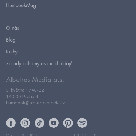
HumbookMag
O nás
Blog
Knihy
Zásady ochrany osobních údajů
Albatros Media a.s.
5. května 1746/22
140 00 Praha 4
humbook@albatrosmedia.cz