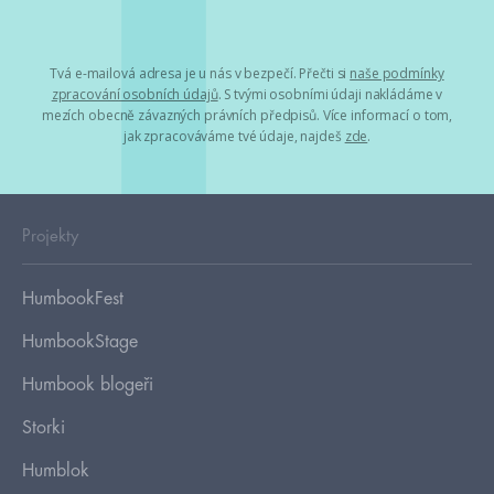
Tvá e-mailová adresa je u nás v bezpečí. Přečti si
naše podmínky
zpracování osobních údajů
. S tvými osobními údaji nakládáme v
mezích obecně závazných právních předpisů. Více informací o tom,
jak zpracováváme tvé údaje, najdeš
zde
.
Projekty
HumbookFest
HumbookStage
Humbook blogeři
Storki
Humblok