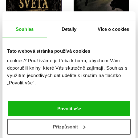
Kai Meyer
Kai Meyer
Souhlas
Detaily
Více o cookies
Stránky světa
Arkádie – Pád
Tato webová stránka používá cookies
cookies?
Používáme je třeba k tomu, abychom Vám
doporučili knihy, které Vás skutečně zajímají.
Souhlas s
využitím jednotlivých dat udělíte kliknutím na tlačítko
„Povolit vše“.
Povolit vše
Přizpůsobit