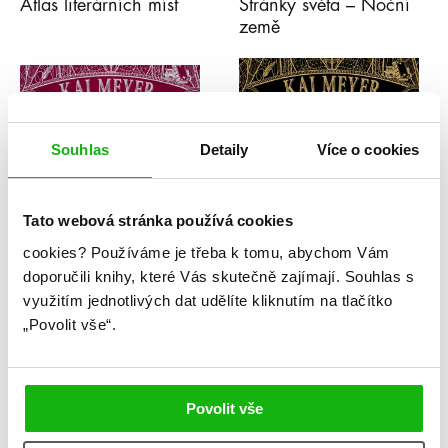
Atlas literárních míst
Stránky světa – Noční
země
Souhlas
Detaily
Více o cookies
Tato webová stránka používá cookies
cookies?
Používáme je třeba k tomu, abychom Vám
doporučili knihy, které Vás skutečně zajímají.
Souhlas s
využitím jednotlivých dat udělíte kliknutím na tlačítko
Kai Meyer
Kai Meyer
„Povolit vše“.
Stránky světa – Kniha
Stránky světa
krve
Povolit vše