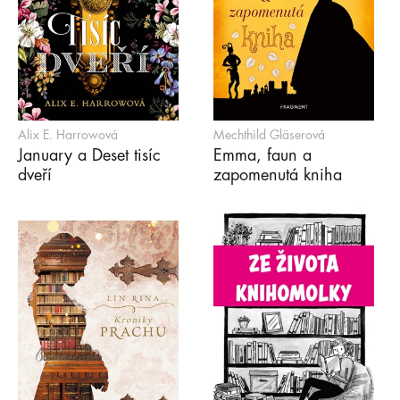
Alix E. Harrowová
Mechthild Gläserová
January a Deset tisíc
Emma, faun a
dveří
zapomenutá kniha