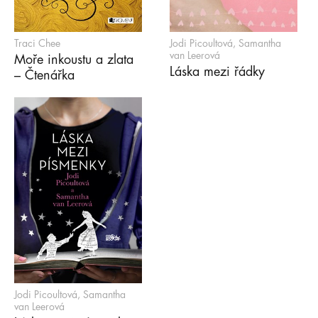
Traci Chee
Jodi Picoultová, Samantha
van Leerová
Moře inkoustu a zlata
Láska mezi řádky
– Čtenářka
Jodi Picoultová, Samantha
van Leerová