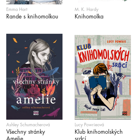
Emma Hart
M. K. Hardy
Rande s knihomolkou
Knihomolka
Ashley Schumacherová
Lucy Powrieová
Všechny stránky
Klub knihomolských
Amelie
srdcí