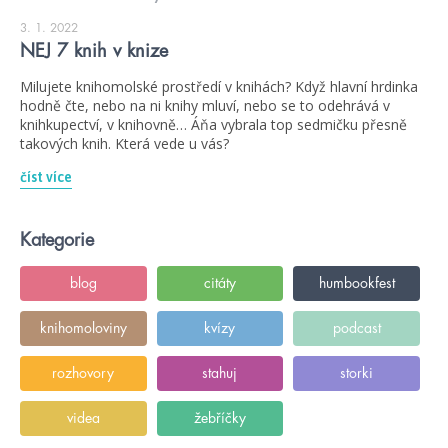
3. 1. 2022
NEJ 7 knih v knize
Milujete knihomolské prostředí v knihách? Když hlavní hrdinka
hodně čte, nebo na ni knihy mluví, nebo se to odehrává v
knihkupectví, v knihovně… Áňa vybrala top sedmičku přesně
takových knih. Která vede u vás?
číst více
Kategorie
blog
citáty
humbookfest
knihomoloviny
kvízy
podcast
rozhovory
stahuj
storki
videa
žebříčky