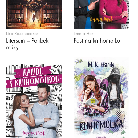
Lisa Rosenbecker
Emma Hart
Litersum – Polibek
Past na knihomolku
múzy