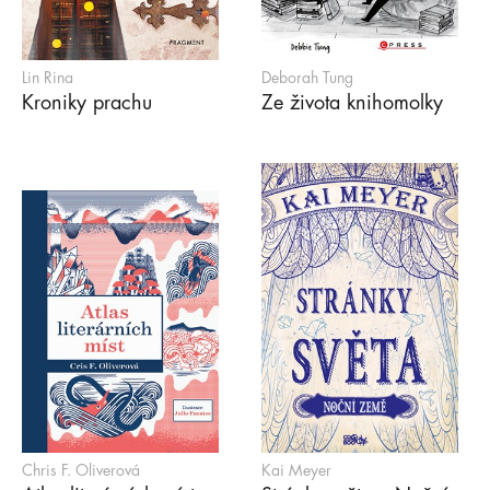
Lin Rina
Deborah Tung
Kroniky prachu
Ze života knihomolky
Chris F. Oliverová
Kai Meyer