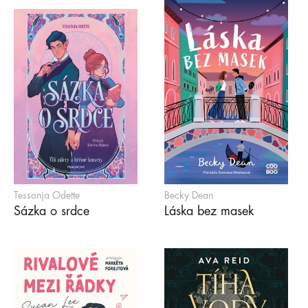
Tessonja Odette
Becky Dean
Sázka o srdce
Láska bez masek