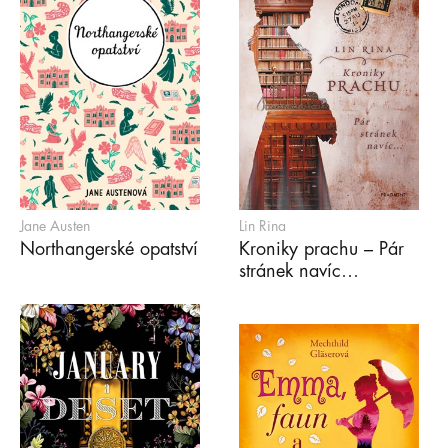
Jane Austen
Lin Rina
Northangerské opatství
Kroniky prachu – Pár
stránek navíc…