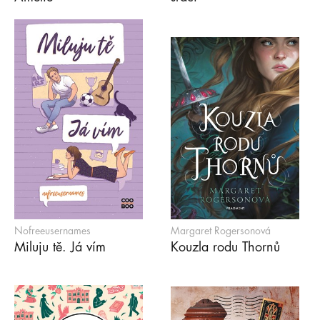
Nofreeusernames
Margaret Rogersonová
Miluju tě. Já vím
Kouzla rodu Thornů