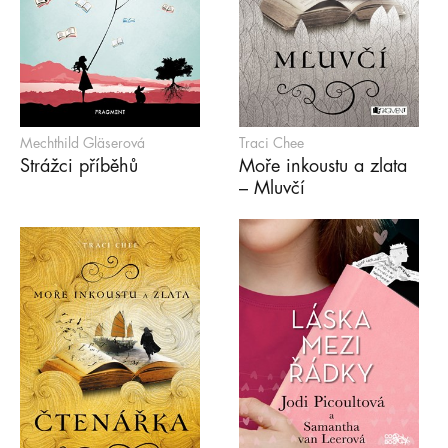
Mechthild Gläserová
Traci Chee
Strážci příběhů
Moře inkoustu a zlata
– Mluvčí