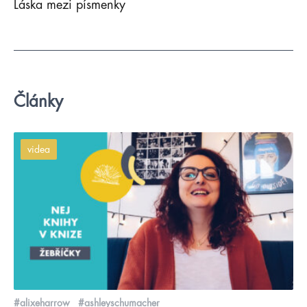
Láska mezi písmenky
Články
videa
#alixeharrow
#ashleyschumacher