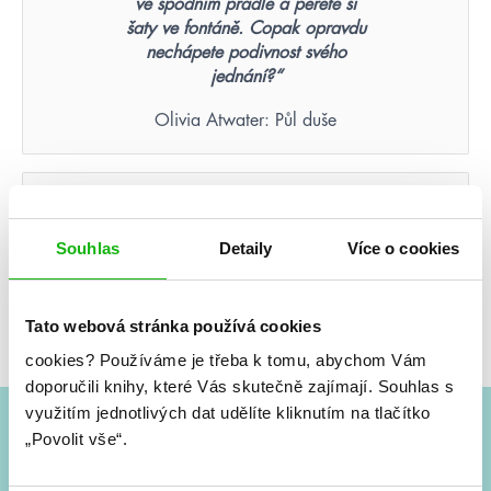
ve spodním prádle a perete si
šaty ve fontáně. Copak opravdu
nechápete podivnost svého
jednání?“
Olivia Atwater: Půl duše
Nikdy nezapomenete tvář
člověka, který byl vaší poslední
Souhlas
Detaily
Více o cookies
nadějí.
Suzanne Collins: Hunger Games – Aréna smrti
(ilustrované vydání)
Tato webová stránka používá cookies
cookies?
Používáme je třeba k tomu, abychom Vám
doporučili knihy, které Vás skutečně zajímají.
Souhlas s
využitím jednotlivých dat udělíte kliknutím na tlačítko
„Povolit vše“.
#HumbookNews