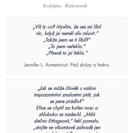
#cokdyby
#lizbraswell
„Víš ty co? Myslím, že ses mi líbil
víc, když jsi neměl sílu mluvit.“
„Takže jsem se ti líbil?“
„To jsem neřekla.“
„Přesně to jsi řekla.“
Jennifer L. Armentrout: Pád zkázy a hněvu
„Jak se může člověk s vašimi
impozantními znalostmi ptát, jak
se pere prádlo?“
Elias se chytil za kořen nosu a
zhluboka se nadechl. „Milá
slečno Ettingsová,“ řekl pomalu,
„stojíte ve vikomtově zahradě jen