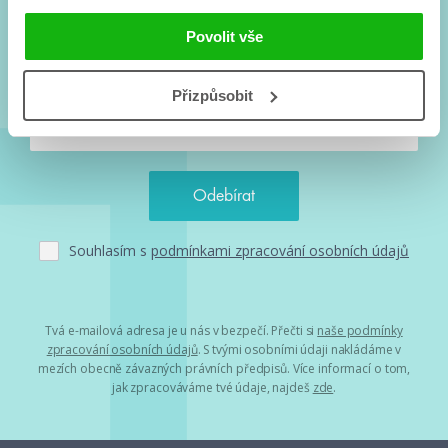
Vše kolem #youngadult každý měsíc rovnou do mailu!
Nové knihy, co se chystá, kvízy, soutěže, autoři, filmové
Povolit vše
a seriálové adaptace a další.
Přizpůsobit
Souhlasím s
podmínkami zpracování osobních údajů
Tvá e-mailová adresa je u nás v bezpečí. Přečti si
naše podmínky
zpracování osobních údajů
. S tvými osobními údaji nakládáme v
mezích obecně závazných právních předpisů. Více informací o tom,
jak zpracováváme tvé údaje, najdeš
zde
.