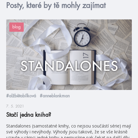
Posty, které by tě mohly zajímat
blog
#alžbětabílková
#anneblankman
7. 5. 2021
Stačí jedna kniha?
Standalones (samostatné knihy, co nejsou součástí série) mají
své výhody i nevýhody. Výhody jsou takové, že se vše krásně
uzavře v rámci jedné knihy a nemusíme pak čekat na další díly.