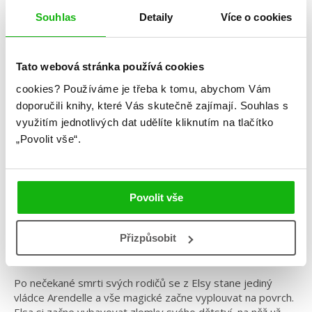
Souhlas
Detaily
Více o cookies
Tato webová stránka používá cookies
Jen Calonita
cookies?
Používáme je třeba k tomu, abychom Vám
doporučili knihy, které Vás skutečně zajímají.
Souhlas s
Disney – Co kdyby… Mrazivá kletba
využitím jednotlivých dat udělíte kliknutím na tlačítko
Kategorie: young adult
„Povolit vše“.
Žánr: Retelling
Série: Co kdyby...
Povolit vše
#cokdyby
#jencalonita
#mrazivákletba
#standalone
Přizpůsobit
Co kdyby se Anna a Elsa neznaly?
Po nečekané smrti svých rodičů se z Elsy stane jediný
vládce Arendelle a vše magické začne vyplouvat na povrch.
Elsa si začne vybavovat zlomky svého dětství, na něž už