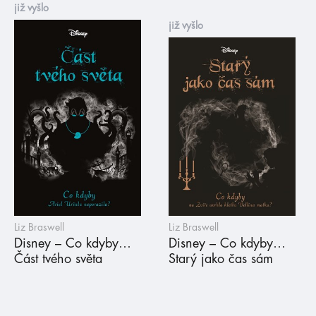
již vyšlo
již vyšlo
Liz Braswell
Liz Braswell
Disney – Co kdyby…
Disney – Co kdyby…
Část tvého světa
Starý jako čas sám