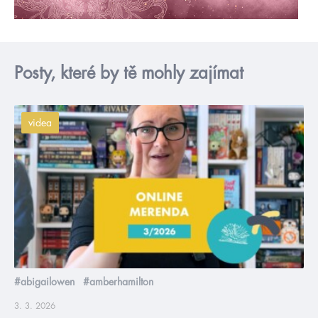
Posty, které by tě mohly zajímat
videa
#abigailowen
#amberhamilton
3. 3. 2026