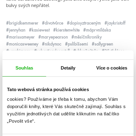
bulvy svých nepřátel.
#brigidkemmerer
#divotvůrce
#dopisyztraceným
#jaykristoff
#jennyhan
#kasiewest
#kierstenwhite
#máprvníláska
#marissameyer
#maryepearson
#měsíčníkroniky
#monicasweeney
#nikdynoc
#pslíbíšsemi
#sallygreen
#sarahjmaas
#sebastiendecastell
#skleněnýtrůn
#štěstívlásce
#tanjavoosen
#temnota
#všemklukůmkteréjsemmilovala
#zenjaksviň
#zlodějidýmu
#zlodějskýtanec
Souhlas
Detaily
Více o cookies
předchozí
další
Tato webová stránka používá cookies
cookies?
Používáme je třeba k tomu, abychom Vám
Napsat komentář
doporučili knihy, které Vás skutečně zajímají.
Souhlas s
využitím jednotlivých dat udělíte kliknutím na tlačítko
Komentář
*
„Povolit vše“.