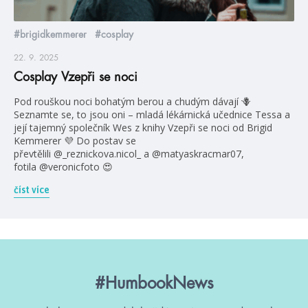
#brigidkemmerer
#cosplay
22. 9. 2025
Cosplay Vzepři se noci
Pod rouškou noci bohatým berou a chudým dávají 🪻
Seznamte se, to jsou oni – mladá lékárnická učednice Tessa a
její tajemný společník Wes z knihy Vzepři se noci od Brigid
Kemmerer 💜 Do postav se
převtělili @_reznickova.nicol_ a @matyaskracmar07,
fotila @veronicfoto 😍
číst více
#HumbookNews