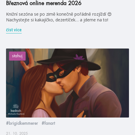
Březnová online merenda 2026
Knižní sezóna se po zimě konečně pořádně rozjíždí 😍
Nachystejte si kakajíčko, dezertíček… a jdeme na to!
číst více
stahuj
#brigidkemmerer
#fanart
21. 10. 2025