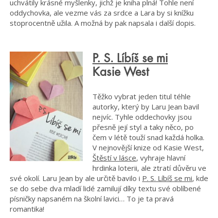
uchvátily krásné myšlenky, jichž je kniha plná! Tohle není
oddychovka, ale vezme vás za srdce a Lara by si knížku
stoprocentně užila. A možná by pak napsala i další dopis.
P. S. Líbíš se mi
Kasie West
Těžko vybrat jeden titul téhle
autorky, který by Laru Jean bavil
nejvíc. Tyhle oddechovky jsou
přesně její styl a taky něco, po
čem v létě touží snad každá holka.
V nejnovější knize od Kasie West,
Štěstí v lásce
, vyhraje hlavní
hrdinka loterii, ale ztratí důvěru ve
své okolí. Laru Jean by ale určitě bavilo i
P. S. Líbíš se mi
, kde
se do sebe dva mladí lidé zamilují díky textu své oblíbené
písničky napsaném na školní lavici… To je ta pravá
romantika!