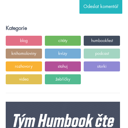
Kategorie
blog
citáty
humbookfest
knihomoloviny
kvízy
podcast
rozhovory
stahuj
storki
videa
žebříčky