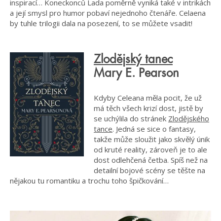
inspirací… Koneckonců Lada poměrně vyniká také v intrikách
a její smysl pro humor pobaví nejednoho čtenáře. Celaena
by tuhle trilogii dala na posezení, to se můžete vsadit!
Zlodějský tanec
Mary E. Pearson
Kdyby Celeana měla pocit, že už
má těch všech krizí dost, jistě by
se uchýlila do stránek
Zlodějského
tance
. Jedná se sice o fantasy,
takže může sloužit jako skvělý únik
od kruté reality, zároveň je to ale
dost odlehčená četba. Spíš než na
detailní bojové scény se těšte na
nějakou tu romantiku a trochu toho špičkování…