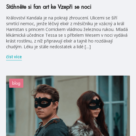
Stáhněte si fan art ke Vzepři se noci
Království Kandala je na pokraji zhroucení. Ulicemi se šíří
smrtící nemoc, jenže léčivý elixír z měsíčníku je vzácný a král
Harristan s princem Corrickem vládnou železnou rukou. Mladá
lékárnická učednice Tessa se s přítelem Wesem v noci vydává
krást rostlinu, z níž připravují elixír a tajně ho rozdávají
chudým. Léku je stále nedostatek a lidé […]
číst více
blog