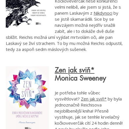
Kočkoveverčák nese konkurenci
velmi nelibě, ale jsem si jistá, že s
panem Laskavým z
Nikdynoci
by
se jistě skamarádili. Sice by se
navzájem možná nejdřív snažili
zabít, ale i to dokáže dvě duše
sblížit. Reichis možná umí vyjídat mrtvolám oči, ale pan
Laskavý se živí strachem. To by mu možná Reichis odpustil,
tedy za aspoň sedm máslových sušenek.
Zen jak sviň*
Monica Sweeney
Je potřeba tohle vůbec
vysvětlovat?
Zen jak sviň*
by byla
jednoznačně Reichisova
nejoblíbenější kniha! Přesně
vystihuje, jak se tenhle krvelačný
kočkoveverčák cítí 24 hodin denně!
A navíc by skvěle sedla jeho