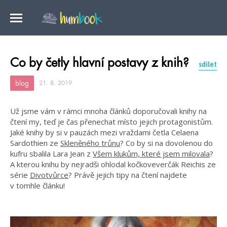
Co by četly hlavní postavy z knih?
sdílet
blog
21. 8. 2019
Už jsme vám v rámci mnoha článků doporučovali knihy na
čtení my, teď je čas přenechat místo jejich protagonistům.
Jaké knihy by si v pauzách mezi vraždami četla Celaena
Sardothien ze
Skleněného trůnu
? Co by si na dovolenou do
kufru sbalila Lara Jean z
Všem klukům, které jsem milovala
?
A kterou knihu by nejradši ohlodal kočkoveverčák Reichis ze
série
Divotvůrce
? Právě jejich tipy na čtení najdete
v tomhle článku!