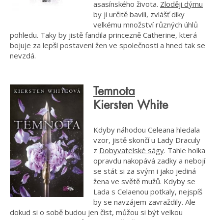
asasínského života.
Zloději dýmu
by ji určitě bavili, zvlášť díky
velkému množství různých úhlů
pohledu. Taky by jistě fandila princezně Catherine, která
bojuje za lepší postavení žen ve společnosti a hned tak se
nevzdá.
Temnota
Kiersten White
Kdyby náhodou Celeana hledala
vzor, jistě skončí u Lady Draculy
z
Dobyvatelské ságy
. Tahle holka
opravdu nakopává zadky a nebojí
se stát si za svým i jako jediná
žena ve světě mužů. Kdyby se
Lada s Celaenou potkaly, nejspíš
by se navzájem zavraždily. Ale
dokud si o sobě budou jen číst, můžou si být velkou