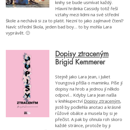
knihy se bude usmívat každý.
Hlavní hrdinka Cassidy totiž řeší
vztahy mezi lidmi na své střední
škole a nechává si za to platit. Nezní to jako zajímavé čtení?
Navíc střední škola, jeden bad boy… to by mohla Lara
vyprávět. 🙂
Dopisy ztraceným
Brigid Kemmerer
Stejně jako Lara Jean, i Juliet
Youngová přišla o maminku. Píše jí
dopisy na hrob a jednou jí někdo
odpoví… Kdyby Lara Jean našla
v knihkupectví
Dopisy ztraceným
,
jistě by podlehla anotaci a krásné
růžové obálce a musela by si je
přečíst. A pak by ohnula roh skoro
každé stránce, protože by ji