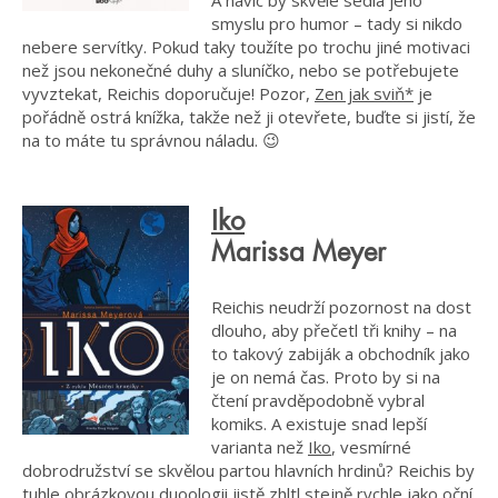
smyslu pro humor – tady si nikdo
nebere servítky. Pokud taky toužíte po trochu jiné motivaci
než jsou nekonečné duhy a sluníčko, nebo se potřebujete
vyvztekat, Reichis doporučuje! Pozor,
Zen jak sviň*
je
pořádně ostrá knížka, takže než ji otevřete, buďte si jistí, že
na to máte tu správnou náladu. 😉
Iko
Marissa Meyer
Reichis neudrží pozornost na dost
dlouho, aby přečetl tři knihy – na
to takový zabiják a obchodník jako
je on nemá čas. Proto by si na
čtení pravděpodobně vybral
komiks. A existuje snad lepší
varianta než
Iko
, vesmírné
dobrodružství se skvělou partou hlavních hrdinů? Reichis by
tuhle obrázkovou duoologii jistě zhltl stejně rychle jako oční