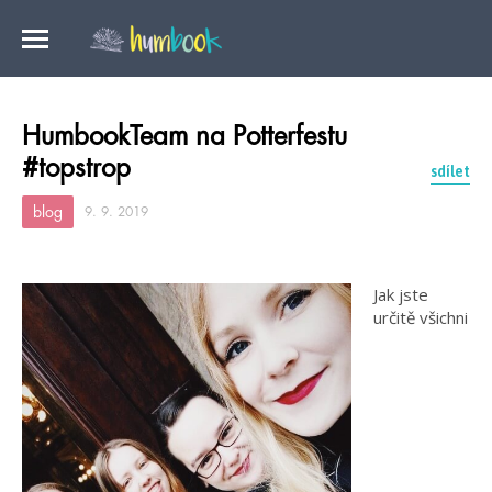
HumbookTeam na Potterfestu
#topstrop
sdílet
blog
9. 9. 2019
Jak jste
určitě všichni