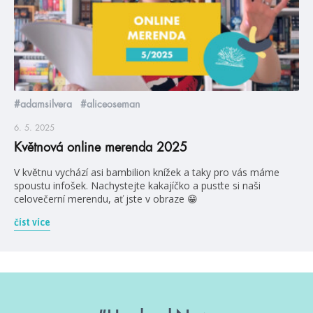
#adamsilvera
#aliceoseman
6. 5. 2025
Květnová online merenda 2025
V květnu vychází asi bambilion knížek a taky pro vás máme
spoustu infošek. Nachystejte kakajíčko a pusťte si naši
celovečerní merendu, ať jste v obraze 😁
číst více