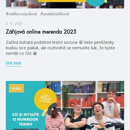
#adélarosípalová
#anetahastíková
3. 9. 2025
Zářijová online merenda 2025
Začíná bohatá podzimní knižní sezona 🤩 Vaše peněženky
budou sice plakat, ale rozhodně se nemusíte bát, že byste
neměli co číst 😁
číst více
videa