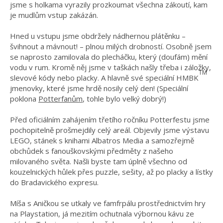
jsme s holkama vyrazily prozkoumat všechna zákoutí, kam
je mudlům vstup zakázán.
Hned u vstupu jsme obdržely nádhernou plátěnku –
švihnout a mávnout! – plnou milých drobností. Osobně jsem
se naprosto zamilovala do plecháčku, který (doufám) mění
vodu v rum. Kromě něj jsme v taškách našly třeba i záložky,
TM
slevové kódy nebo placky. A hlavně své speciální HMBK
jmenovky, které jsme hrdě nosily celý den! (Speciální
poklona
Potterfanům
, tohle bylo velký dobrý!)
Před oficiálním zahájením třetího ročníku Potterfestu jsme
pochopitelně prošmejdily celý areál. Objevily jsme výstavu
LEGO, stánek s knihami Albatros Media a samozřejmě
obchůdek s fanouškovskými předměty z našeho
milovaného světa. Našli byste tam úplně všechno od
kouzelnických hůlek přes puzzle, sešity, až po placky a lístky
do Bradavického expresu.
Míša s Aničkou se utkaly ve famfrpálu prostřednictvím hry
na Playstation, já mezitím ochutnala výbornou kávu ze