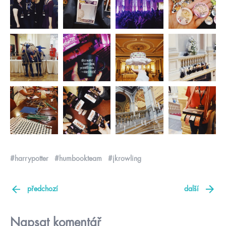
#harrypotter
#humbookteam
#jkrowling
předchozí
další
Napsat komentář