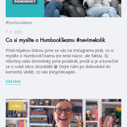
#humbookteam
7. 7. 2025
Co si myslíte o HumbookTeamu #nevímekolik
Před nějakou dobou jsme se vás na Instagramu ptali, co si
myslíte o HumbookTeamu (ne teda názor, ale fakta). 🤔
Všechny vaše domněnky jsme posbírali, prošli si je a konečně
se o sobě něco dozvěděli 😁 Dejte nám po dokoukání do
komentů vědět, co vás (ne)překvapilo.
číst více
videa