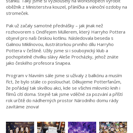
stánku. Taky jsme si vyzkoušely na workshopech vyrobit
oběžník z Ministerstva kouzel, přáníčka a vánoční ozdoby na
stromeček.
Pak už začaly samotné přednášky – jak jinak než
rozhovorem s Ondřejem Müllerem, který Harryho Pottera
objevil pro naši českou kotlinu. Následovala beseda s
Galinou Miklínovou, ilustrátorkou prvního dílu Harryho
Pottera v češtině. Užily jsme si i soubojnický klub a
pochopitelně chvilku slávy Aleše Procházky, jehož znáte
jako českého profesora Snapea.
Program v hlavním sále jsme si užívaly z balkónu a musím
říct, že bylo stále co poslouchat. Děkujeme Potterfanům,
že pořádají tak skvělou akci, kde se všichni milovníci knih i
filmů cítí doma. Stejně tak jsme vděčné za pozvání a příští
rok určitě do nádherných prostor Národního domu rády
zavítáme znova!