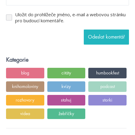
Uložit do prohlížeče jméno, e-mail a webovou stránku
pro budoucí komentáře.
Kategorie
blog
citáty
humbookfest
knihomoloviny
kvízy
podcast
rozhovory
stahuj
storki
videa
žebříčky