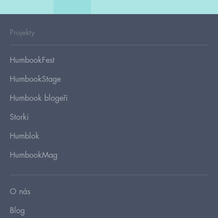
Projekty
HumbookFest
HumbookStage
Humbook blogeři
Storki
Humblok
HumbookMag
O nás
Blog