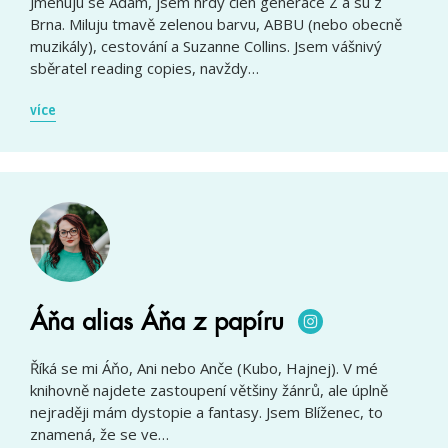
Jmenuju se Adam, jsem hrdý člen generace Z a su z
Brna. Miluju tmavě zelenou barvu, ABBU (nebo obecně
muzikály), cestování a Suzanne Collins. Jsem vášnivý
sběratel reading copies, navždy…
více
Áňa alias Áňa z papíru
Říká se mi Áňo, Ani nebo Anče (Kubo, Hajnej). V mé
knihovně najdete zastoupení většiny žánrů, ale úplně
nejraději mám dystopie a fantasy. Jsem Blíženec, to
znamená, že se ve…