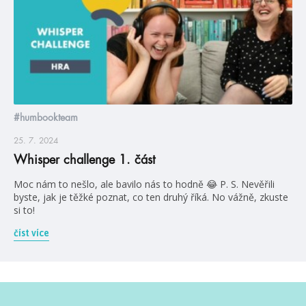
#humbookteam
25. 7. 2024
Whisper challenge 1. část
Moc nám to nešlo, ale bavilo nás to hodně 😂 P. S. Nevěřili
byste, jak je těžké poznat, co ten druhý říká. No vážně, zkuste
si to!
číst více