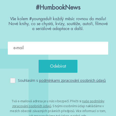
#HumbookNews
Vše kolem #youngadult každý měsíc rovnou do mailu!
Nové knihy, co se chystá, kvízy, soutěže, autoři, filmové
a seriálové adaptace a další.
Souhlasím s
podmínkami zpracování osobních údajů
Tvá e-mailová adresa je u nás v bezpečí. Přečti si
naše podmínky
zpracování osobních údajů
. S tvými osobními údaji nakládáme v
mezích obecně závazných právních předpisů. Více informací o tom,
jak zpracováváme tvé údaje, najdeš
zde
.