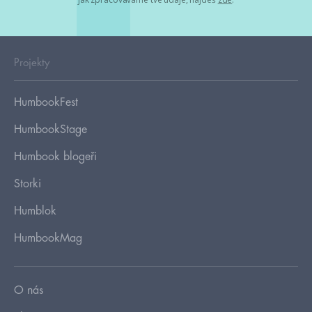
Projekty
HumbookFest
HumbookStage
Humbook blogeři
Storki
Humblok
HumbookMag
O nás