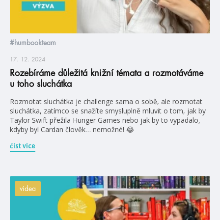
#humbookteam
17. 12. 2024
Rozebíráme důležitá knižní témata a rozmotáváme
u toho sluchátka
Rozmotat sluchátka je challenge sama o sobě, ale rozmotat
sluchátka, zatímco se snažíte smysluplně mluvit o tom, jak by
Taylor Swift přežila Hunger Games nebo jak by to vypadalo,
kdyby byl Cardan člověk… nemožné! 😂
číst více
videa