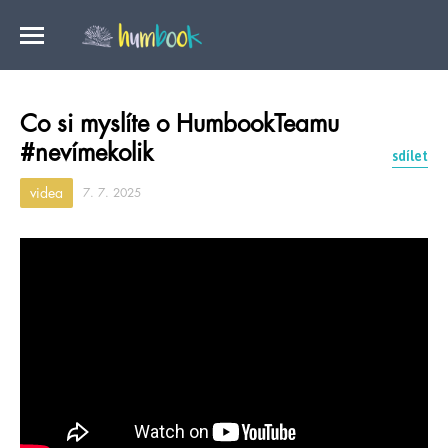
Co si myslíte o HumbookTeamu
#nevímekolik
sdílet
videa
7. 7. 2025