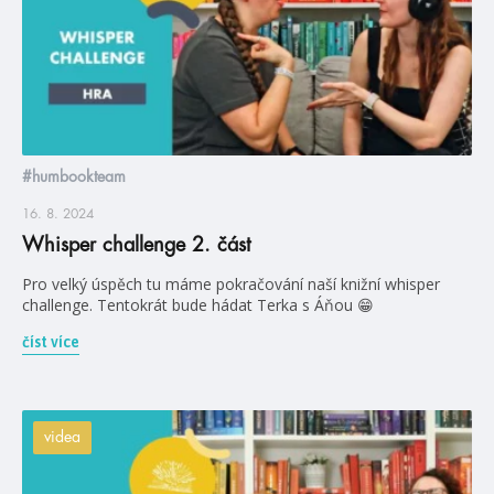
#humbookteam
16. 8. 2024
Whisper challenge 2. část
Pro velký úspěch tu máme pokračování naší knižní whisper
challenge. Tentokrát bude hádat Terka s Áňou 😁
číst více
videa