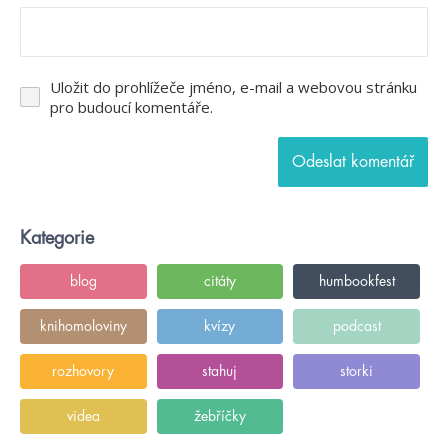
Uložit do prohlížeče jméno, e-mail a webovou stránku
pro budoucí komentáře.
Kategorie
blog
citáty
humbookfest
knihomoloviny
kvízy
podcast
rozhovory
stahuj
storki
videa
žebříčky