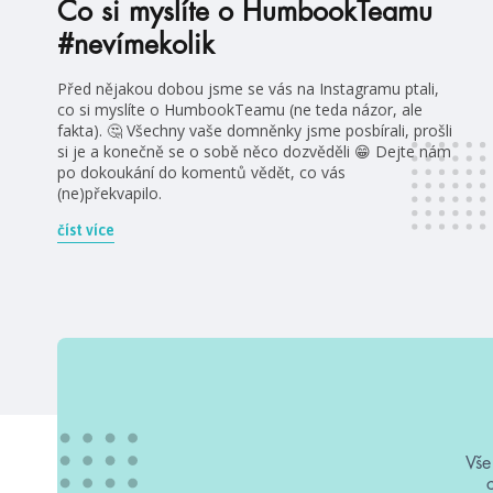
Co si myslíte o HumbookTeamu
#nevímekolik
Před nějakou dobou jsme se vás na Instagramu ptali,
co si myslíte o HumbookTeamu (ne teda názor, ale
fakta). 🤔 Všechny vaše domněnky jsme posbírali, prošli
si je a konečně se o sobě něco dozvěděli 😁 Dejte nám
po dokoukání do komentů vědět, co vás
(ne)překvapilo.
číst více
Vše