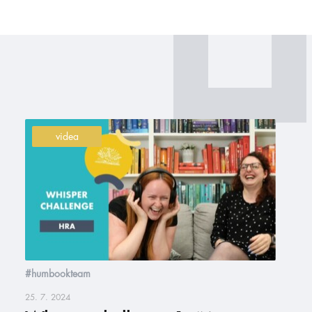
videa
#humbookteam
25. 7. 2024