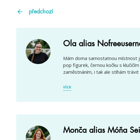
předchozí
Ola alias Nofreeuser
Mám doma samostatnou místnost jen
pop figurek, černou kočku s klučič
zaměstnáním, i tak ale stíhám trávit 
více
Monča alias Móňa Sei