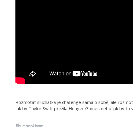
Rozmotat sluchátka je challenge sama o sobě, ale rozmota
jak by Taylor Swift přežila Hunger Games nebo jak by to
#humbookteam