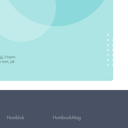
jů
. S tvými
 tom, jak
Humblok
HumbookMag