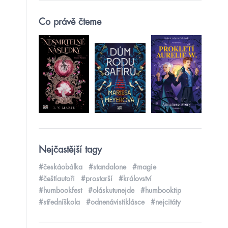
Co právě čteme
Nejčastější tagy
#českáobálka
#standalone
#magie
#češtíautoři
#prostarší
#království
#humbookfest
#oláskutunejde
#humbooktip
#středníškola
#odnenávistiklásce
#nejcitáty