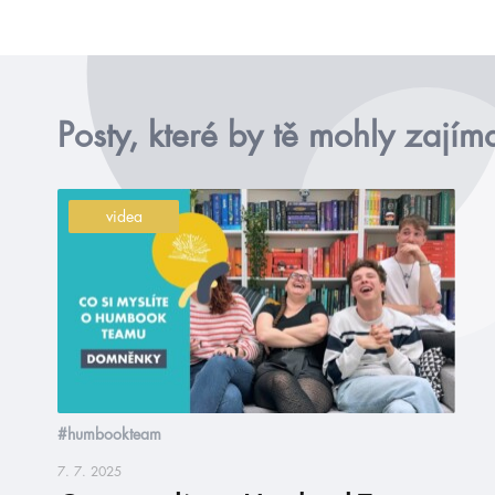
Posty, které by tě mohly zajím
videa
#humbookteam
7. 7. 2025