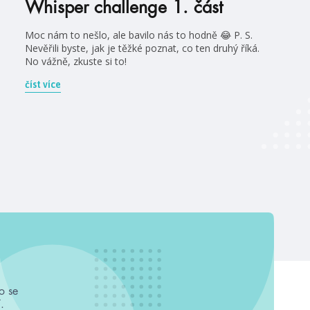
Whisper challenge 1. část
Moc nám to nešlo, ale bavilo nás to hodně 😂 P. S.
Nevěřili byste, jak je těžké poznat, co ten druhý říká.
No vážně, zkuste si to!
číst více
o se
.