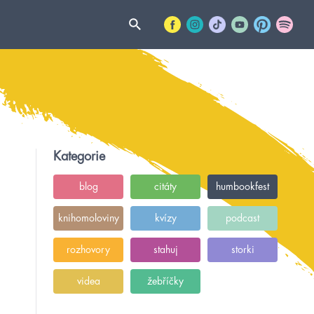
Kategorie
blog
citáty
humbookfest
knihomoloviny
kvízy
podcast
rozhovory
stahuj
storki
videa
žebříčky