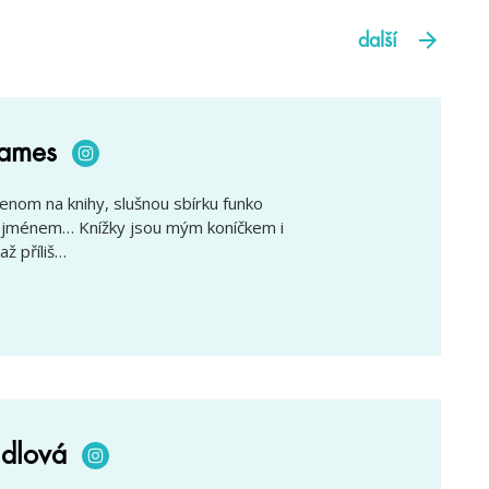
další
names
om na knihy, slušnou sbírku funko
ím jménem… Knížky jsou mým koníčkem i
až příliš…
dlová