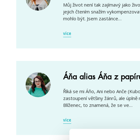
Můj život není tak zajímavý jako živ
jejich čtením snažím vykompenzovat 
mohlo být. Jsem zastánce…
více
Áňa alias Áňa z papír
Říká se mi Áňo, Ani nebo Anče (Kubo
zastoupení většiny žánrů, ale úplně
Blíženec, to znamená, že se ve…
více