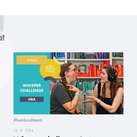
at
videa
#humbookteam
16. 8. 2024