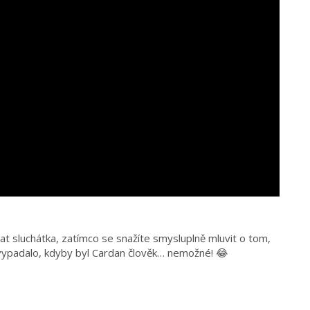
t sluchátka, zatímco se snažíte smysluplně mluvit o tom,
 vypadalo, kdyby byl Cardan člověk… nemožné! 😂