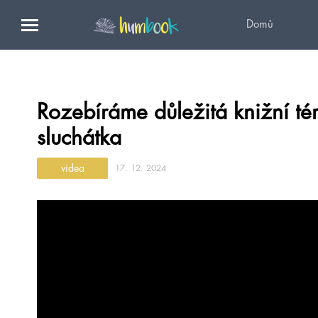
Domů
Rozebíráme důležitá knižní t
sluchátka
videa
17. 12. 2024