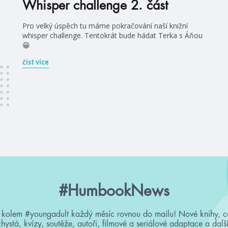
Whisper challenge 2. část
Pro velký úspěch tu máme pokračování naší knižní
whisper challenge. Tentokrát bude hádat Terka s Áňou
😁
číst více
#HumbookNews
 kolem #youngadult každý měsíc rovnou do mailu! Nové knihy, c
chystá, kvízy, soutěže, autoři, filmové a seriálové adaptace a další