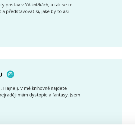
oty postav v YA knížkách, a tak se to
a představovat si, jaké by to asi
u
, Hajnej). V mé knihovně najdete
 nejraději mám dystopie a fantasy. Jsem