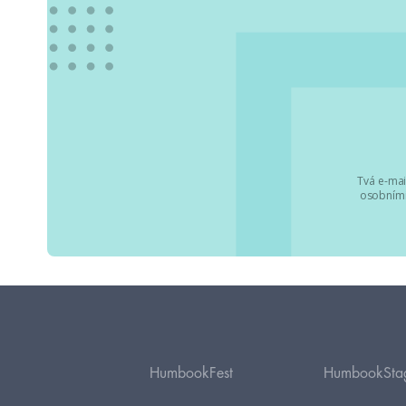
Tvá e-mai
osobními
HumbookFest
HumbookSta