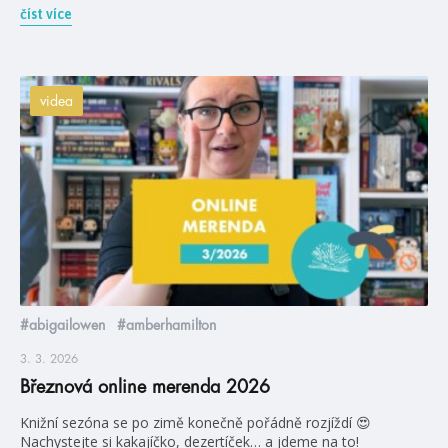
číst více
videa
#abigailowen
#amberhamilton
3. 3. 2026
Březnová online merenda 2026
Knižní sezóna se po zimě konečně pořádně rozjíždí 😍
Nachystejte si kakajíčko, dezertíček… a jdeme na to!