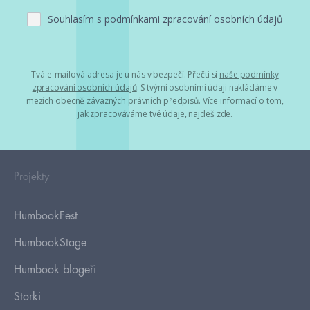
Souhlasím s
podmínkami zpracování osobních údajů
Tvá e-mailová adresa je u nás v bezpečí. Přečti si
naše podmínky
zpracování osobních údajů
. S tvými osobními údaji nakládáme v
mezích obecně závazných právních předpisů. Více informací o tom,
jak zpracováváme tvé údaje, najdeš
zde
.
Projekty
HumbookFest
HumbookStage
Humbook blogeři
Storki