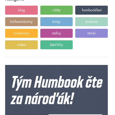
blog
citáty
humbookfest
knihomoloviny
kvízy
podcast
rozhovory
stahuj
storki
videa
žebříčky