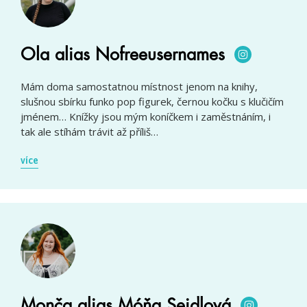
Ola alias Nofreeusernames
Mám doma samostatnou místnost jenom na knihy,
slušnou sbírku funko pop figurek, černou kočku s klučičím
jménem… Knížky jsou mým koníčkem i zaměstnáním, i
tak ale stíhám trávit až příliš…
více
Monča alias Móňa Seidlová