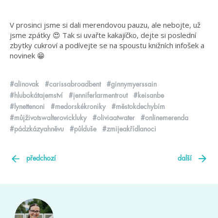
V prosinci jsme si dali merendovou pauzu, ale nebojte, už
jsme zpátky 😍 Tak si uvařte kakajíčko, dejte si poslední
zbytky cukroví a podívejte se na spoustu knižních infošek a
novinek 😁
#alinovak
#carissabroadbent
#ginnymyerssain
#hlubokátajemství
#jenniferlarmentrout
#keisanbe
#lynettenoni
#medorskékroniky
#městokdechybím
#můjživotswalterovickluky
#oliviaatwater
#onlinemerenda
#pádzkázyahněvu
#půlduše
#zmijeakřídlanoci
předchozí
další