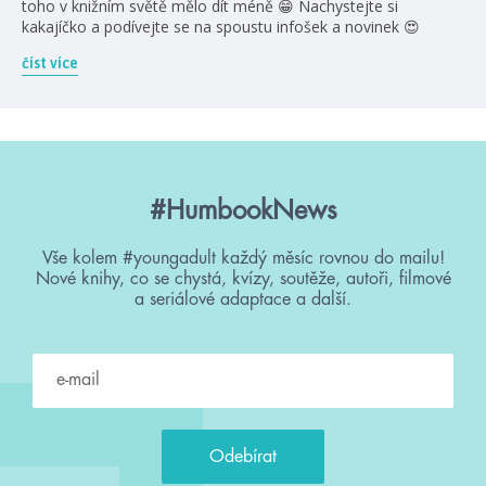
toho v knižním světě mělo dít méně 😁 Nachystejte si
kakajíčko a podívejte se na spoustu infošek a novinek 😍
číst více
#HumbookNews
Vše kolem #youngadult každý měsíc rovnou do mailu!
Nové knihy, co se chystá, kvízy, soutěže, autoři, filmové
a seriálové adaptace a další.