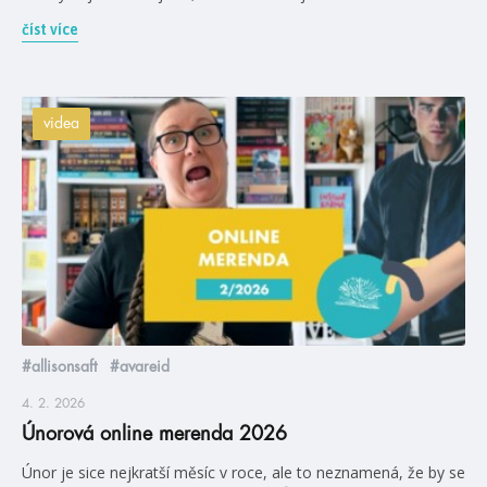
číst více
videa
#allisonsaft
#avareid
4. 2. 2026
Únorová online merenda 2026
Únor je sice nejkratší měsíc v roce, ale to neznamená, že by se