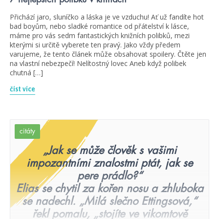
Přichází jaro, sluníčko a láska je ve vzduchu! Ať už fandíte hot
bad boyům, nebo sladké romantice od přátelství k lásce,
máme pro vás sedm fantastických knižních polibků, mezi
kterými si určitě vyberete ten pravý. Jako vždy předem
varujeme, že tento článek může obsahovat spoilery. Čtěte jen
na vlastní nebezpečí! Nelítostný lovec Aneb když polibek
chutná […]
číst více
citáty
„Jak se může člověk s vašimi
impozantními znalostmi ptát, jak se
pere prádlo?“
Elias se chytil za kořen nosu a zhluboka
se nadechl. „Milá slečno Ettingsová,“
řekl pomalu, „stojíte ve vikomtově