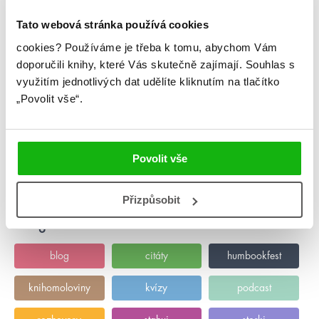
Tato webová stránka používá cookies
cookies?
Používáme je třeba k tomu, abychom Vám
doporučili knihy, které Vás skutečně zajímají.
Souhlas s
#alinovak
#carissabroadbent
využitím jednotlivých dat udělíte kliknutím na tlačítko
9. 1. 2025
„Povolit vše“.
Lednová online merenda 2025
V prosinci jsme si dali merendovou pauzu, ale nebojte, už jsme
zpátky 😍 Tak si uvařte kakajíčko, dejte si poslední zbytky
cukroví a podívejte se na spoustu knižních infošek a novinek 😁
Povolit vše
číst více
Přizpůsobit
Kategorie
blog
citáty
humbookfest
knihomoloviny
kvízy
podcast