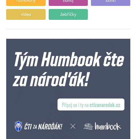
rozhovory
stahuj
storki
videa
žebříčky