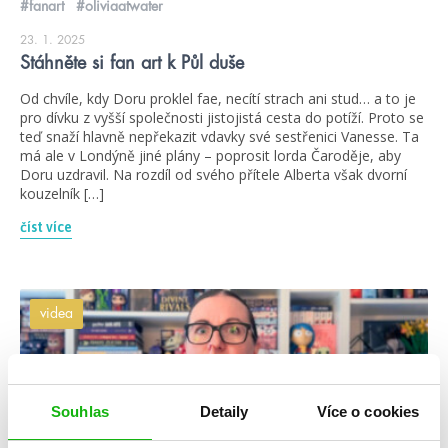
#fanart
#oliviaatwater
23. 1. 2025
Stáhněte si fan art k Půl duše
Od chvíle, kdy Doru proklel fae, necítí strach ani stud… a to je
pro dívku z vyšší společnosti jistojistá cesta do potíží. Proto se
teď snaží hlavně nepřekazit vdavky své sestřenici Vanesse. Ta
má ale v Londýně jiné plány – poprosit lorda Čaroděje, aby
Doru uzdravil. Na rozdíl od svého přítele Alberta však dvorní
kouzelník […]
číst více
videa
Souhlas
Detaily
Více o cookies