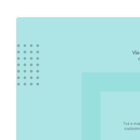
Vše
Tvá e-mai
osobními