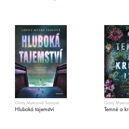
Ginny Myersová Sainová
Ginny Myerso
Hluboká tajemství
Temné a kru