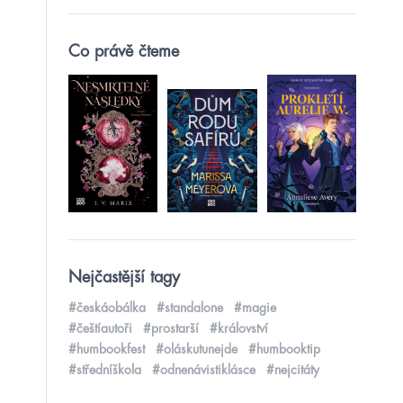
Co právě čteme
Nejčastější tagy
#českáobálka
#standalone
#magie
#češtíautoři
#prostarší
#království
#humbookfest
#oláskutunejde
#humbooktip
#středníškola
#odnenávistiklásce
#nejcitáty