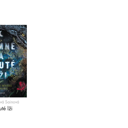
vá Sainová
té lži