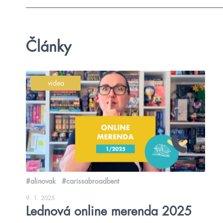
Články
videa
#alinovak
#carissabroadbent
9. 1. 2025
Lednová online merenda 2025