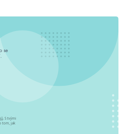
o se
.
jů
. S tvými
 tom, jak