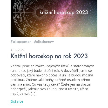
#aliceoseman
#alixeharrow
4. 1. 2023
Knižní horoskop na rok 2023
Zeptali jsme se hvězd, čajových lístků a starodávných
run na to, jaký bude letošní rok. A dozvěděli jsme se
odpovědi, které někoho potěší a jiní je budou možná
proklínat. Známe také knihy, určené osudem přímo
vám na míru. Co vás tedy čeká? Čtěte jen na vlastní
nebezpečí, jakmile svou budoucnost uvidíte, už to
nepůjde vzít […]
číst více