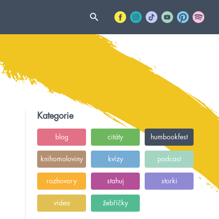
Kategorie
blog
citáty
humbookfest
knihomoloviny
kvízy
podcast
rozhovory
stahuj
storki
videa
žebříčky