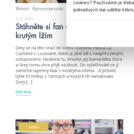
cookies?
Používáme je třeba
#fanart
#ginnymyerssain
jednotlivých dat udělíte klikn
2. 2. 2023
Stáhněte si fan art k Temným a
krutým lžím
Grey se na léto vrací do svého rodného města La
Cachette v Louisianě, které je plné lidí s nadpřirozenými
schopnostmi. Nedávno tu zmizela její kamarádka Elora
a Grey tomu chce přijít na kloub. Do vyšetřování se jí
zamíchá tajemný kluk s modrýma očima… A přesně
tyhle tři hrdiny z Temných a krutých lží namalovala
Dory […]
číst více
videa