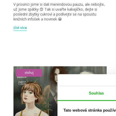
V prosinci jsme si dali merendovou pauzu, ale nebojte,
už jsme zpátky 😍 Tak si uvařte kakajíčko, dejte si
poslední zbytky cukroví a podívejte se na spoustu
knižních infošek a novinek 😁
číst více
stahuj
Souhlas
Tato webová stránka použív