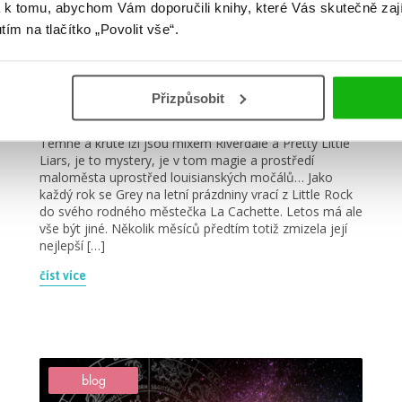
 k tomu, abychom Vám doporučili knihy, které Vás skutečně zaj
#ginnymyerssain
#temnéakrutélži
utím na tlačítko „Povolit vše“.
27. 1. 2023
Sledoval ji! Divný soused, nebo
Přizpůsobit
spřízněná duše?
Temné a kruté lži jsou mixem Riverdale a Pretty Little
Liars, je to mystery, je v tom magie a prostředí
maloměsta uprostřed louisianských močálů… Jako
každý rok se Grey na letní prázdniny vrací z Little Rock
do svého rodného městečka La Cachette. Letos má ale
vše být jiné. Několik měsíců předtím totiž zmizela její
nejlepší […]
číst více
blog