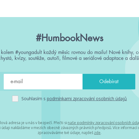
#HumbookNews
 kolem #youngadult každý měsíc rovnou do mailu! Nové knihy, c
chystá, kvízy, soutěže, autoři, filmové a seriálové adaptace a další
Souhlasím s
podmínkami zpracování osobních údajů
lová adresa je u nás v bezpečí. Přečti si
naše podmínky zpracování osobních úda
 údaji nakládáme v mezích obecně závazných právních předpisů. Více informací o
zpracováváme tvé údaje, najdeš
zde
.