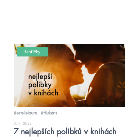
žebříčky
#estellelaure
#ftlukens
3. 4. 2023
7 nejlepších polibků v knihách