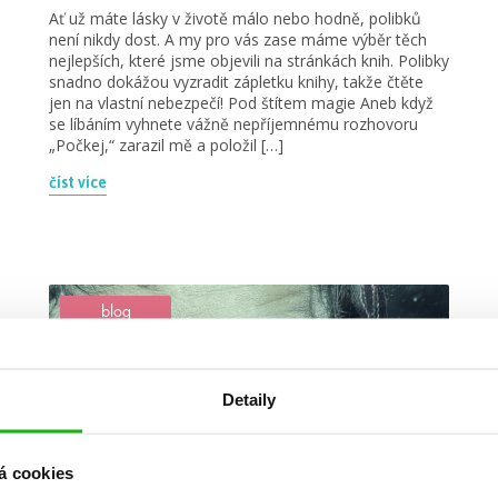
Ať už máte lásky v životě málo nebo hodně, polibků
není nikdy dost. A my pro vás zase máme výběr těch
nejlepších, které jsme objevili na stránkách knih. Polibky
snadno dokážou vyzradit zápletku knihy, takže čtěte
jen na vlastní nebezpečí! Pod štítem magie Aneb když
se líbáním vyhnete vážně nepříjemnému rozhovoru
„Počkej,“ zarazil mě a položil […]
číst více
blog
Detaily
á cookies