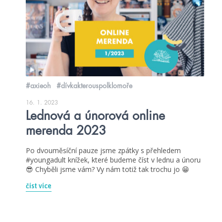
#axieoh
#dívkakterouspolklomoře
16. 1. 2023
Lednová a únorová online
merenda 2023
Po dvouměsíční pauze jsme zpátky s přehledem
#youngadult knížek, které budeme číst v lednu a únoru
😎 Chyběli jsme vám? Vy nám totiž tak trochu jo 😁
číst více