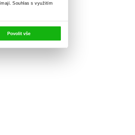
ímají.
Souhlas s využitím
Povolit vše