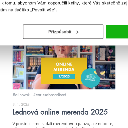
 k tomu, abychom Vám doporučili knihy, které Vás skutečně zaj
utím na tlačítko „Povolit vše“.
Přizpůsobit
videa
#alinovak
#carissabroadbent
9. 1. 2025
Lednová online merenda 2025
V prosinci jsme si dali merendovou pauzu, ale nebojte,