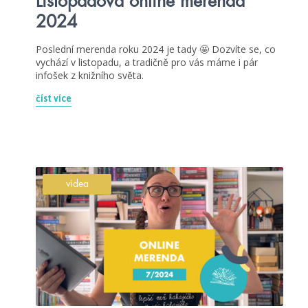
Listopadová online merenda
2024
Poslední merenda roku 2024 je tady 🤩 Dozvíte se, co
vychází v listopadu, a tradičně pro vás máme i pár
infošek z knižního světa.
číst více
videa