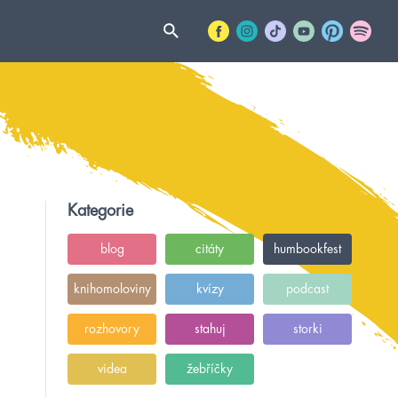
Kategorie
blog
citáty
humbookfest
knihomoloviny
kvízy
podcast
rozhovory
stahuj
storki
videa
žebříčky