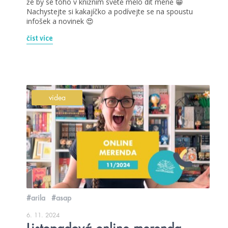
že by se toho v knižním světě mělo dít méně 😁
Nachystejte si kakajíčko a podívejte se na spoustu
infošek a novinek 😍
číst více
videa
#arila
#asap
6. 11. 2024