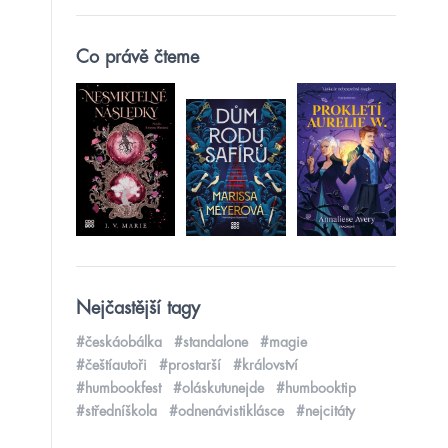
Co právě čteme
Nejčastější tagy
#českáobálka
#standalone
#magie
#češtíautoři
#prostarší
#království
#humbookfest
#oláskutunejde
#humbooktip
#středníškola
#odnenávistiklásce
#nejcitáty