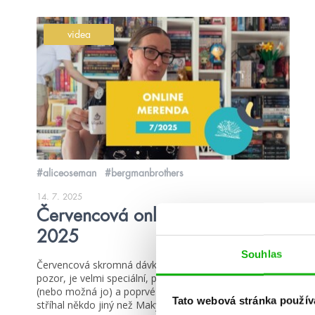
videa
#aliceoseman
#bergmanbrothers
14. 7. 2025
Červencová online merenda
2025
Souhlas
Červencová skromná dávka (nejen) čtení je tady. A
pozor, je velmi speciální, protože Ola nemá kakajíčko
(nebo možná jo) a poprvé za historii online merend ji
Tato webová stránka použív
stříhal někdo jiný než Maky… 😁