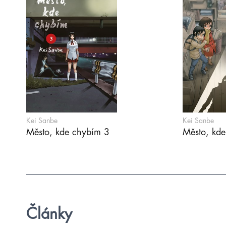
Kei Sanbe
Kei Sanbe
Město, kde chybím 3
Město, kd
Články