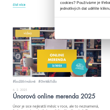
cookies?
Používáme je třeba
číst více
jednotlivých dat udělíte klikn
videa
#božštírivalové
#čtvrtékřídlo
6. 2. 2025
Únorová online merenda 2025
Únor je sice nejkratší měsíc v roce, ale to neznamená,