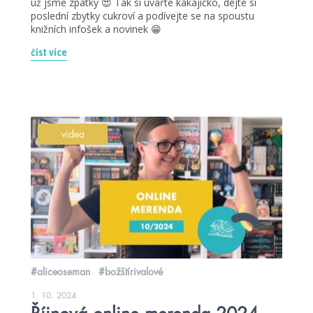
už jsme zpátky 😍 Tak si uvařte kakajíčko, dejte si
poslední zbytky cukroví a podívejte se na spoustu
knižních infošek a novinek 😁
číst více
videa
#aliceoseman
#božštírivalové
1. 10. 2024