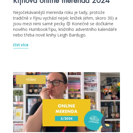
Říjnová online merenda 2024
Nejočekávanější merenda roku je tady, protože
tradičně v říjnu vychází nejvíc knížek (ehm, skoro 30) a
jsou mezi nimi samé pecky 😍 Konečně se dočkáme
nového HumbookTipu, knižního adventního kalendáře
nebo třeba nové knihy Leigh Bardugo.
číst více
videa