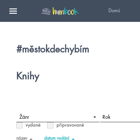
Domů
#městokdechybím
Knihy
Žánr
Rok
vydané
připravované
název
datum vydání