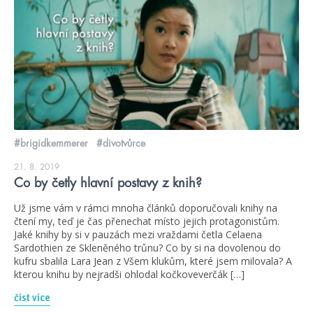
#brigidkemmerer
#divotvůrce
21. 8. 2019
Co by četly hlavní postavy z knih?
Už jsme vám v rámci mnoha článků doporučovali knihy na
čtení my, teď je čas přenechat místo jejich protagonistům.
Jaké knihy by si v pauzách mezi vraždami četla Celaena
Sardothien ze Skleněného trůnu? Co by si na dovolenou do
kufru sbalila Lara Jean z Všem klukům, které jsem milovala? A
kterou knihu by nejradši ohlodal kočkoveverčák […]
číst více