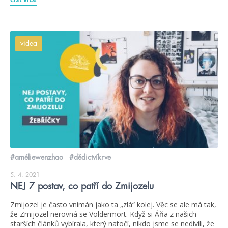
videa
#améliewenzhao
#dědictvíkrve
5. 4. 2021
NEJ 7 postav, co patří do Zmijozelu
Zmijozel je často vnímán jako ta „zlá“ kolej. Věc se ale má tak,
že Zmijozel nerovná se Voldermort. Když si Áňa z našich
starších článků vybírala, který natočí, nikdo jsme se nedivili, že