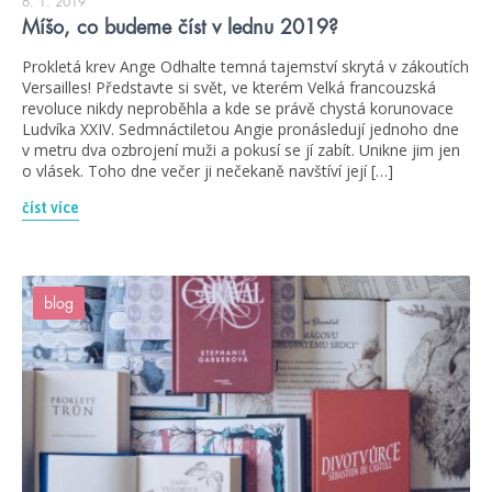
6. 1. 2019
Míšo, co budeme číst v lednu 2019?
Prokletá krev Ange Odhalte temná tajemství skrytá v zákoutích
Versailles! Představte si svět, ve kterém Velká francouzská
revoluce nikdy neproběhla a kde se právě chystá korunovace
Ludvíka XXIV. Sedmnáctiletou Angie pronásledují jednoho dne
v metru dva ozbrojení muži a pokusí se jí zabít. Unikne jim jen
o vlásek. Toho dne večer ji nečekaně navštíví její […]
číst více
blog