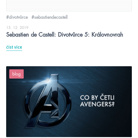
#divotvůrce
#sebastiendecastell
13. 12. 2019
Sebastien de Castell: Divotvůrce 5: Královnovrah
číst více
blog