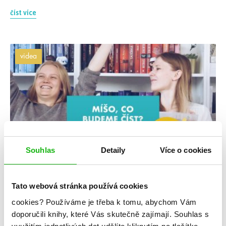
číst více
videa
Souhlas
Detaily
Více o cookies
#divotvůrce
#dmitrijrus
Tato webová stránka používá cookies
8. 6. 2020
Míšo, co budeme číst v červnu a červenci 2020?
cookies?
Používáme je třeba k tomu, abychom Vám
doporučili knihy, které Vás skutečně zajímají.
Souhlas s
01:13 Standalones 10:43 První díly nových sérií 10:58
Pokračování sérií 12:37 Závěrečné díly sérií 18:28 Rekapitulace