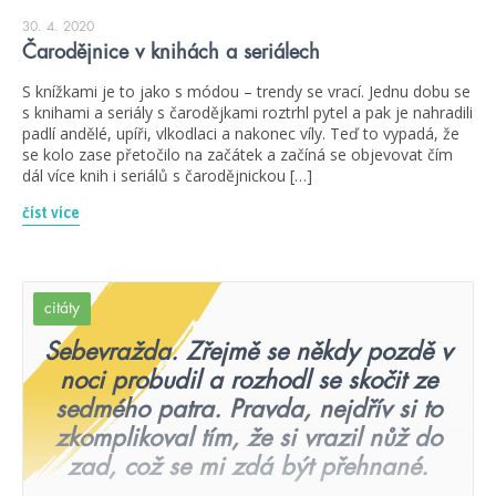
30. 4. 2020
Čarodějnice v knihách a seriálech
S knížkami je to jako s módou – trendy se vrací. Jednu dobu se
s knihami a seriály s čarodějkami roztrhl pytel a pak je nahradili
padlí andělé, upíři, vlkodlaci a nakonec víly. Teď to vypadá, že
se kolo zase přetočilo na začátek a začíná se objevovat čím
dál více knih i seriálů s čarodějnickou […]
číst více
citáty
Sebevražda. Zřejmě se někdy pozdě v
noci probudil a rozhodl se skočit ze
sedmého patra. Pravda, nejdřív si to
zkomplikoval tím, že si vrazil nůž do
zad, což se mi zdá být přehnané.