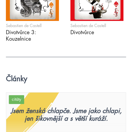
Sebastien de Castell
Sebastien de Castell
Divotvůrce 3:
Divotvůrce
Kouzelnice
Články
citáty
Jsem ženská chlapče. Jsme jako chlapi,
jen šikovnější a s větší kuráží.