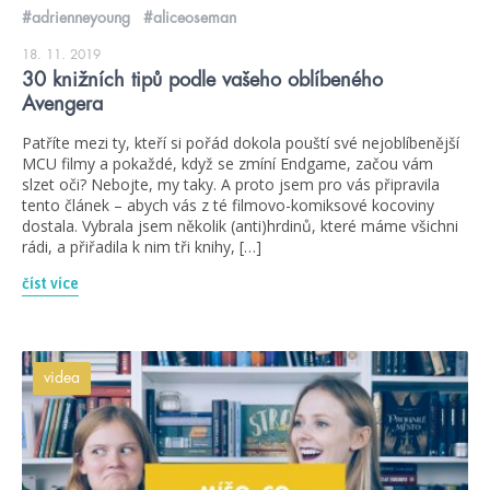
#adrienneyoung
#aliceoseman
18. 11. 2019
30 knižních tipů podle vašeho oblíbeného
Avengera
Patříte mezi ty, kteří si pořád dokola pouští své nejoblíbenější
MCU filmy a pokaždé, když se zmíní Endgame, začou vám
slzet oči? Nebojte, my taky. A proto jsem pro vás připravila
tento článek – abych vás z té filmovo-komiksové kocoviny
dostala. Vybrala jsem několik (anti)hrdinů, které máme všichni
rádi, a přiřadila k nim tři knihy, […]
číst více
videa