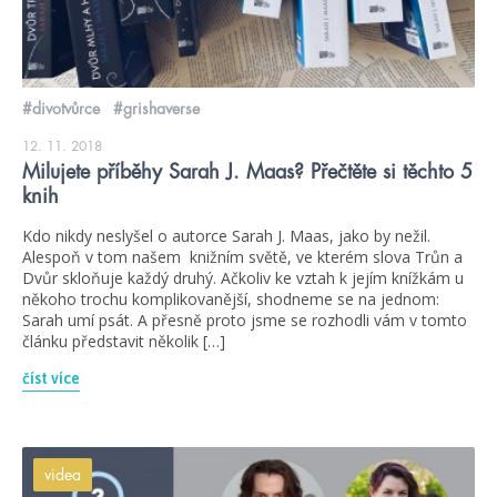
#divotvůrce
#grishaverse
12. 11. 2018
Milujete příběhy Sarah J. Maas? Přečtěte si těchto 5
knih
Kdo nikdy neslyšel o autorce Sarah J. Maas, jako by nežil.
Alespoň v tom našem knižním světě, ve kterém slova Trůn a
Dvůr skloňuje každý druhý. Ačkoliv ke vztah k jejím knížkám u
někoho trochu komplikovanější, shodneme se na jednom:
Sarah umí psát. A přesně proto jsme se rozhodli vám v tomto
článku představit několik […]
číst více
videa