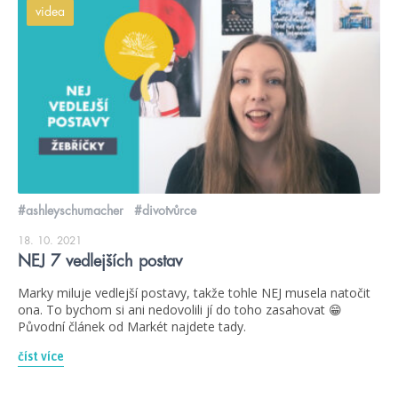
videa
#ashleyschumacher
#divotvůrce
18. 10. 2021
NEJ 7 vedlejších postav
Marky miluje vedlejší postavy, takže tohle NEJ musela natočit
ona. To bychom si ani nedovolili jí do toho zasahovat 😁
Původní článek od Markét najdete tady.
číst více