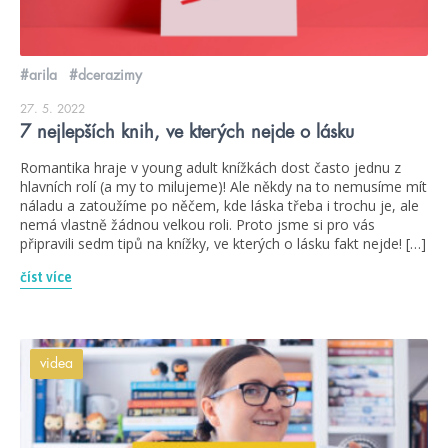
#arila
#dcerazimy
27. 5. 2022
7 nejlepších knih, ve kterých nejde o lásku
Romantika hraje v young adult knížkách dost často jednu z
hlavních rolí (a my to milujeme)! Ale někdy na to nemusíme mít
náladu a zatoužíme po něčem, kde láska třeba i trochu je, ale
nemá vlastně žádnou velkou roli. Proto jsme si pro vás
připravili sedm tipů na knížky, ve kterých o lásku fakt nejde! […]
číst více
videa