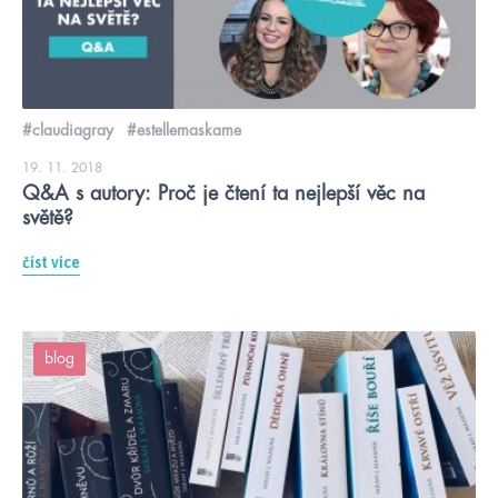
#claudiagray
#estellemaskame
19. 11. 2018
Q&A s autory: Proč je čtení ta nejlepší věc na
světě?
číst více
blog