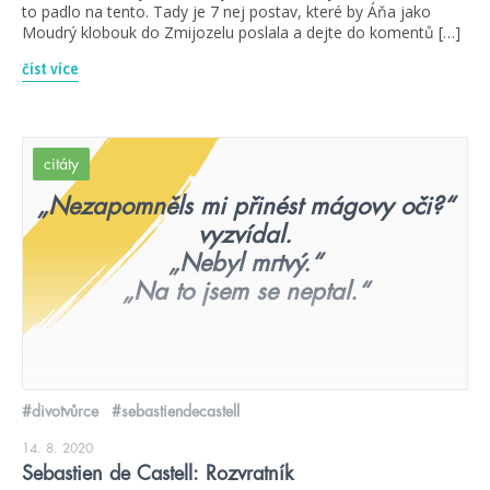
to padlo na tento. Tady je 7 nej postav, které by Áňa jako
Moudrý klobouk do Zmijozelu poslala a dejte do komentů […]
číst více
citáty
„Nezapomněls mi přinést mágovy oči?“
vyzvídal.
„Nebyl mrtvý.“
„Na to jsem se neptal.“
#divotvůrce
#sebastiendecastell
14. 8. 2020
Sebastien de Castell: Rozvratník