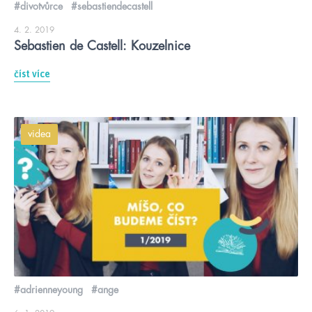
#divotvůrce
#sebastiendecastell
4. 2. 2019
Sebastien de Castell: Kouzelnice
číst více
videa
#adrienneyoung
#ange