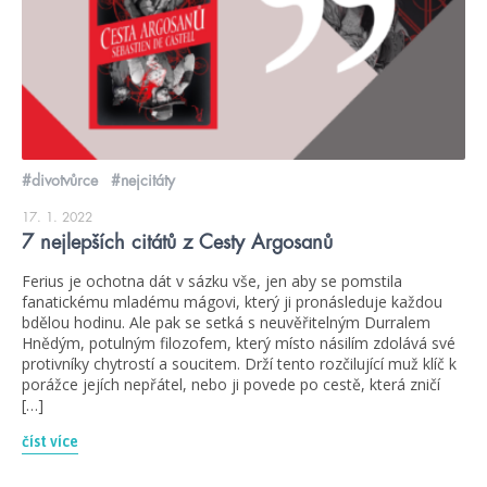
#divotvůrce
#nejcitáty
17. 1. 2022
7 nejlepších citátů z Cesty Argosanů
Ferius je ochotna dát v sázku vše, jen aby se pomstila
fanatickému mladému mágovi, který ji pronásleduje každou
bdělou hodinu. Ale pak se setká s neuvěřitelným Durralem
Hnědým, potulným filozofem, který místo násilím zdolává své
protivníky chytrostí a soucitem. Drží tento rozčilující muž klíč k
porážce jejích nepřátel, nebo ji povede po cestě, která zničí
[…]
číst více