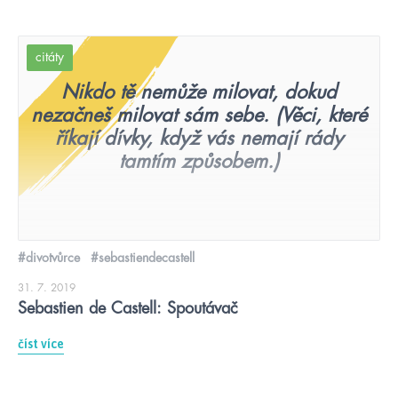
citáty
Nikdo tě nemůže milovat, dokud
nezačneš milovat sám sebe. (Věci, které
říkají dívky, když vás nemají rády
tamtím způsobem.)
#divotvůrce
#sebastiendecastell
31. 7. 2019
Sebastien de Castell: Spoutávač
číst více