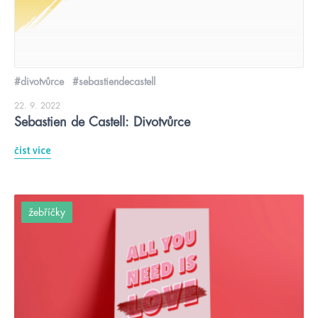
#divotvůrce
#sebastiendecastell
22. 9. 2022
Sebastien de Castell: Divotvůrce
číst více
žebříčky