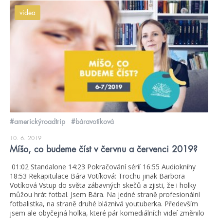
videa
#americkýroadtrip
#báravotíková
10. 6. 2019
Míšo, co budeme číst v červnu a červenci 2019?
01:02 Standalone 14:23 Pokračování sérií 16:55 Audioknihy
18:53 Rekapitulace Bára Votíková: Trochu jinak Barbora
Votíková Vstup do světa zábavných skečů a zjisti, že i holky
můžou hrát fotbal. Jsem Bára. Na jedné straně profesionální
fotbalistka, na straně druhé bláznivá youtuberka. Především
jsem ale obyčejná holka, které pár komediálních videí změnilo