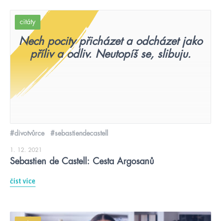
citáty
Nech pocity přicházet a odcházet jako
příliv a odliv. Neutopíš se, slibuju.
#divotvůrce
#sebastiendecastell
1. 12. 2021
Sebastien de Castell: Cesta Argosanů
číst více