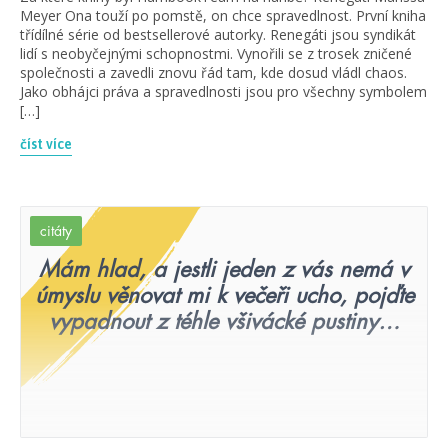
Meyer Ona touží po pomstě, on chce spravedlnost. První kniha
třídílné série od bestsellerové autorky. Renegáti jsou syndikát
lidí s neobyčejnými schopnostmi. Vynořili se z trosek zničené
společnosti a zavedli znovu řád tam, kde dosud vládl chaos.
Jako obhájci práva a spravedlnosti jsou pro všechny symbolem
[…]
číst více
citáty
Mám hlad, a jestli jeden z vás nemá v
úmyslu věnovat mi k večeři ucho, pojďte
vypadnout z téhle všivácké pustiny…