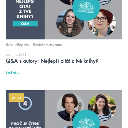
#claudiagray
#estellemaskame
26. 11. 2018
Q&A s autory: Nejlepší citát z tvé knihy?
číst více
videa