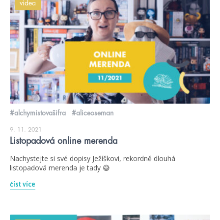
videa
#alchymistovašifra
#aliceoseman
9. 11. 2021
Listopadová online merenda
Nachystejte si své dopisy Ježíškovi, rekordně dlouhá
listopadová merenda je tady 😅
číst více