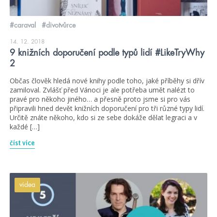
#caraval
#divotvůrce
14. 12. 2018
9 knižních doporučení podle typů lidí #LikeTryWhy
2
Občas člověk hledá nové knihy podle toho, jaké příběhy si dřív
zamiloval. Zvlášť před Vánoci je ale potřeba umět nalézt to
pravé pro někoho jiného… a přesně proto jsme si pro vás
připravili hned devět knižních doporučení pro tři různé typy lidí.
Určitě znáte někoho, kdo si ze sebe dokáže dělat legraci a v
každé […]
číst více
videa