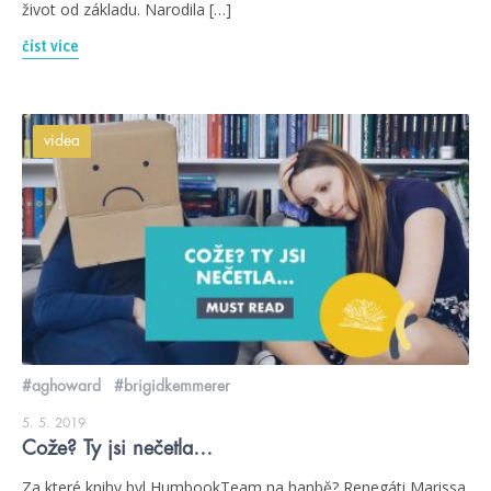
život od základu. Narodila […]
číst více
videa
#aghoward
#brigidkemmerer
5. 5. 2019
Cože? Ty jsi nečetla…
Za které knihy byl HumbookTeam na hanbě? Renegáti Marissa