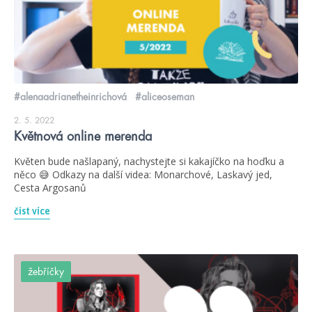
#alenaadrianetheinrichová
#aliceoseman
2. 5. 2022
Květnová online merenda
Květen bude našlapaný, nachystejte si kakajíčko na hoďku a
něco 😅 Odkazy na další videa: Monarchové, Laskavý jed,
Cesta Argosanů
číst více
žebříčky