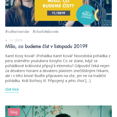
#catherinerider
#charlottebronte
4. 11. 2019
Míšo, co budeme číst v listopadu 2019?
Karel Kovy Kovář: iPohádka Karel Kovář Novodobá pohádka z
pera známého youtubera Kovyho Co se stane, když se
pohádkové království připojí k internetu? Odpověď čeká nejen
za devatero horami a devatero plastem znečištěnými řekami,
ale i v této knize! Buďte připraveni na vše, jen ne na tradiční
pohádku. Král Bořivoj III. Připojený a jeho choť […]
číst více
blog