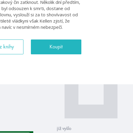
kový čin zatknout. Několik dní předtím,
y byl odsouzen k smrti, dostane od
lovnu, vyslouží si za to shovívavost od
ileté vládkyni však Kellen zjistí, že
 a navíc v nesmírném nebezpečí.
z knihy
Koupit
již vyšlo