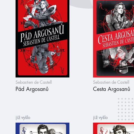
Sebastien de Castell
Sebastien de Castell
Pád Argosanů
Cesta Argosanů
již vyšlo
již vyšlo