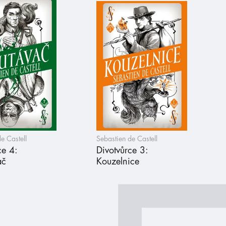
e Castell
Sebastien de Castell
ce 4:
Divotvůrce 3:
ač
Kouzelnice