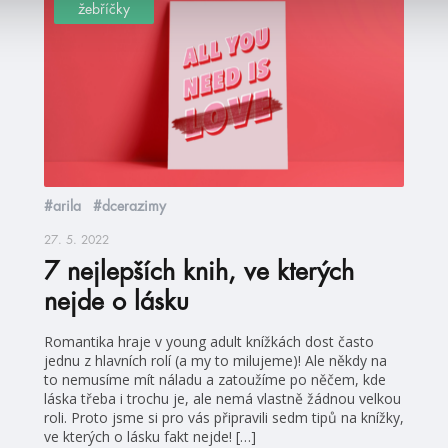
žebříčky
#arila
#dcerazimy
27. 5. 2022
7 nejlepších knih, ve kterých
nejde o lásku
Romantika hraje v young adult knížkách dost často
jednu z hlavních rolí (a my to milujeme)! Ale někdy na
to nemusíme mít náladu a zatoužíme po něčem, kde
láska třeba i trochu je, ale nemá vlastně žádnou velkou
roli. Proto jsme si pro vás připravili sedm tipů na knížky,
ve kterých o lásku fakt nejde! […]