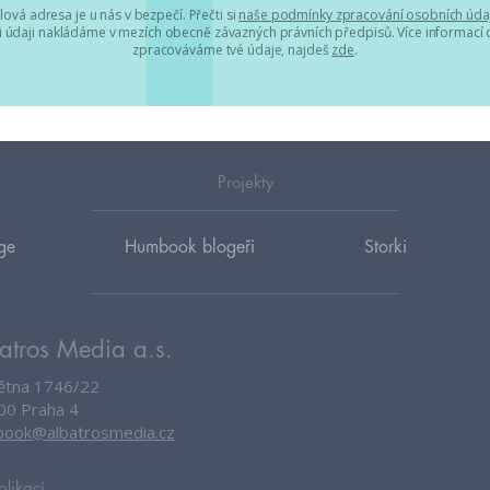
lová adresa je u nás v bezpečí. Přečti si
naše podmínky zpracování osobních úda
 údaji nakládáme v mezích obecně závazných právních předpisů. Více informací o
zpracováváme tvé údaje, najdeš
zde
.
Projekty
ge
Humbook blogeři
Storki
atros Media a.s.
větna 1746/22
00 Praha 4
ook@albatrosmedia.cz
plikací