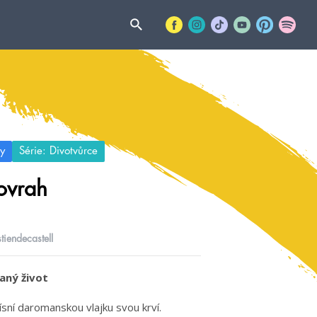
y
Série: Divotvůrce
ovrah
tiendecastell
aný život
ísní daromanskou vlajku svou krví.