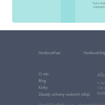
Tvá e-mai
osobními
HumbookFest
HumbookSta
O nás
Alb
Blog
5. k
140 
Knihy
humb
Zásady ochrany osobních údajů
Vytvořil Pixelfield, s.r.o. -
vývoj mobilních a