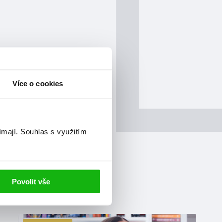
Více o cookies
ímají.
Souhlas s využitím
Povolit vše