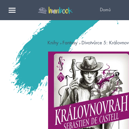
Domů
Knihy
Fantasy
Divotvůrce 5: Královnov