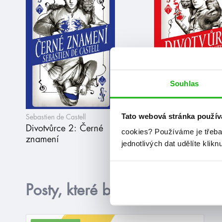
Souhlas
Tato webová stránka použív
Sebastien de Castell
Sebastien de Castell
Divotvůrce 2: Černé
Divotvůrce
cookies?
Používáme je třeba
znamení
jednotlivých dat udělíte klikn
Posty, které by tě mohly zajím