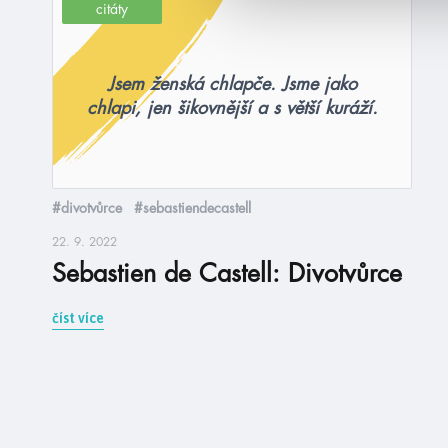
citáty
Jsem ženská chlapče. Jsme jako
chlapi, jen šikovnější a s větší kuráží.
#divotvůrce
#sebastiendecastell
22. 9. 2022
Sebastien de Castell: Divotvůrce
číst více