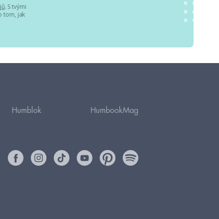
jů
. S tvými
 tom, jak
Humblok
HumbookMag