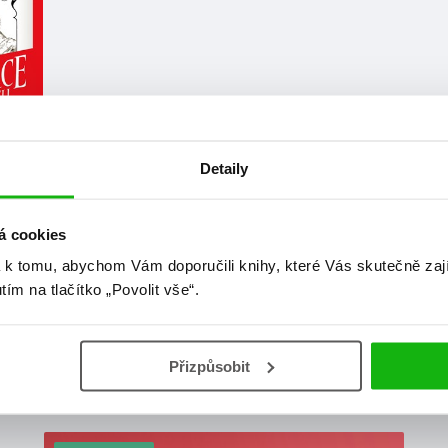
Detaily
á cookies
 k tomu, abychom Vám doporučili knihy, které Vás skutečně zaj
utím na tlačítko „Povolit vše“.
Přizpůsobit
at