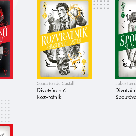
Sebastien de Castell
Sebastien d
Divotvůrce 6:
Divotvůr
Rozvratník
Spoutáv