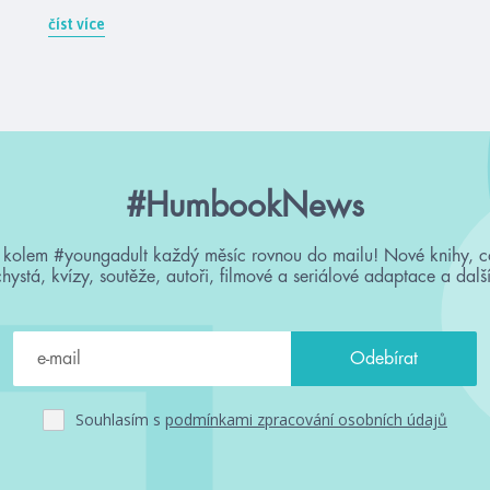
číst více
#HumbookNews
 kolem #youngadult každý měsíc rovnou do mailu! Nové knihy, c
chystá, kvízy, soutěže, autoři, filmové a seriálové adaptace a další
Souhlasím s
podmínkami zpracování osobních údajů