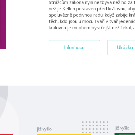
Strážcům zákona nyní nezbývá než ho za ta
než je Kellen postaven před královnu, ab
spoluvězně podivnou radu: když zabije krá
těch, kdo jsou u moci. Tváří v tvář jedenáct
královna je mnohem bystřejší, než čekal,
Informace
Ukázka 
již vyšlo
již vyšlo