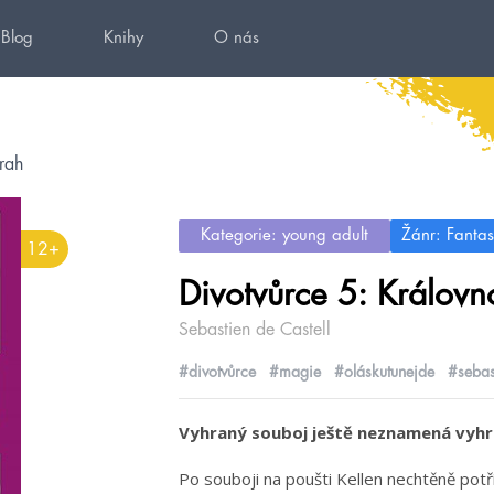
Blog
Knihy
O nás
rah
Kategorie: young adult
Žánr: Fantas
12+
Divotvůrce 5: Královn
Sebastien de Castell
#divotvůrce
#magie
#oláskutunejde
#sebas
Vyhraný souboj ještě neznamená vyhr
Po souboji na poušti Kellen nechtěně potř