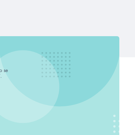
o se
.