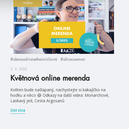
videa
#alenaadrianetheinrichová
#aliceoseman
2. 5. 2022
Květnová online merenda
Květen bude našlapaný, nachystejte si kakajíčko na
hoďku a něco 😅 Odkazy na další videa: Monarchové,
Laskavý jed, Cesta Argosanů
číst více