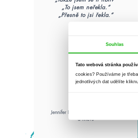
„To jsem neřekla.“
„Přesně to jsi řekla.“
Souhlas
Tato webová stránka použív
cookies?
Používáme je třeba
jednotlivých dat udělíte klikn
Jennifer L. Armentrout: Pád zkázy
a hněvu