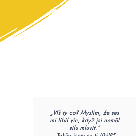
„Víš ty co? Myslím, že ses
mi líbil víc, když jsi neměl
sílu mluvit.“
„Takže jsem se ti líbil?“