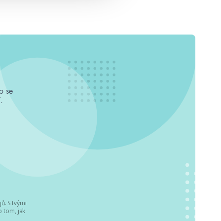
o se
.
jů
. S tvými
 tom, jak