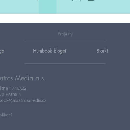
Projekty
ge
Humbook blogeři
Storki
atros Media a.s.
větna 1746/22
00 Praha 4
ook@albatrosmedia.cz
plikací