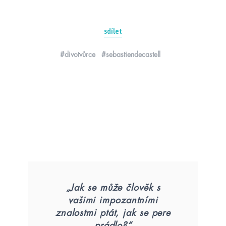
sdílet
#divotvůrce
#sebastiendecastell
„Jak se může člověk s
vašimi impozantními
znalostmi ptát, jak se pere
prádlo?“