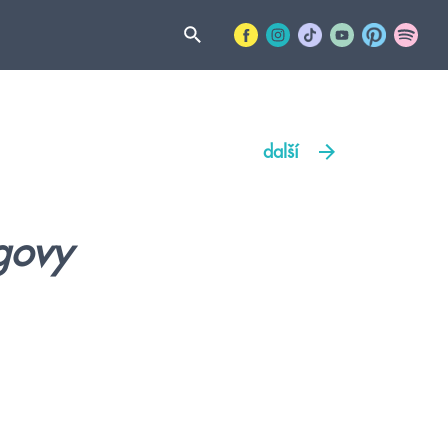
další
govy