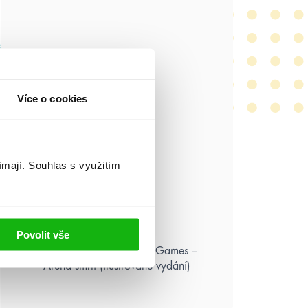
Více o cookies
ímají.
Souhlas s využitím
Povolit vše
Suzanne Collins: Hunger Games –
Aréna smrti (ilustrované vydání)