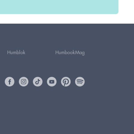
Humblok
HumbookMag