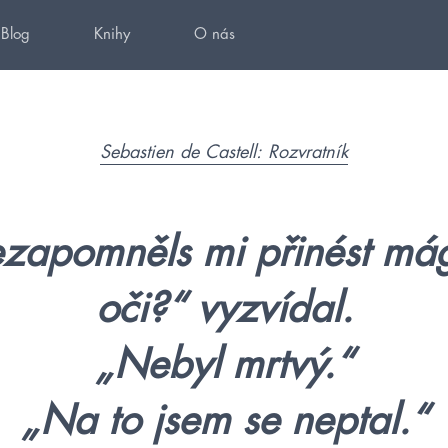
Blog
Knihy
O nás
Sebastien de Castell: Rozvratník
zapomněls mi přinést má
oči?“ vyzvídal.
„Nebyl mrtvý.“
„Na to jsem se neptal.“