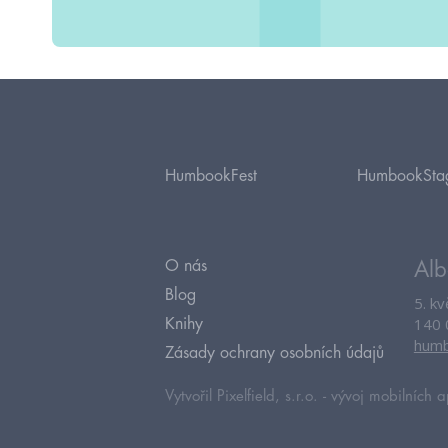
HumbookFest
HumbookSta
O nás
Alb
Blog
5. k
140 
Knihy
humb
Zásady ochrany osobních údajů
Vytvořil Pixelfield, s.r.o. -
vývoj mobilních a