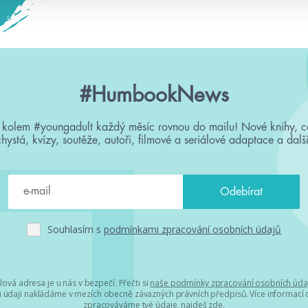
#HumbookNews
 kolem #youngadult každý měsíc rovnou do mailu! Nové knihy, c
chystá, kvízy, soutěže, autoři, filmové a seriálové adaptace a další
Souhlasím s
podmínkami zpracování osobních údajů
lová adresa je u nás v bezpečí. Přečti si
naše podmínky zpracování osobních úda
 údaji nakládáme v mezích obecně závazných právních předpisů. Více informací o
zpracováváme tvé údaje, najdeš
zde
.