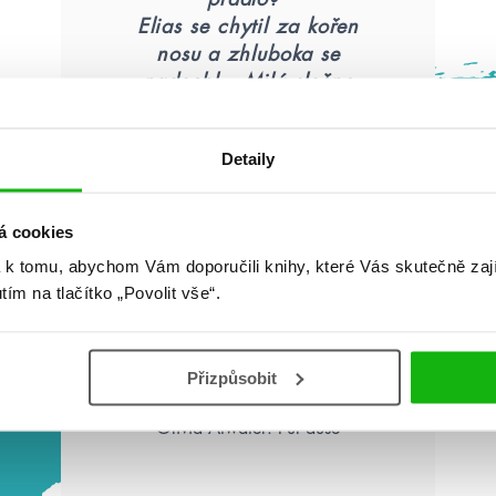
Elias se chytil za kořen
nosu a zhluboka se
nadechl. „Milá slečno
Ettingsová,“ řekl pomalu,
„stojíte ve vikomtově
Detaily
zahradě jen ve spodním
prádle a perete si šaty ve
fontáně. Copak opravdu
á cookies
nechápete podivnost
 k tomu, abychom Vám doporučili knihy, které Vás skutečně zaj
svého jednání?“
utím na tlačítko „Povolit vše“.
Přizpůsobit
Olivia Atwater: Půl duše