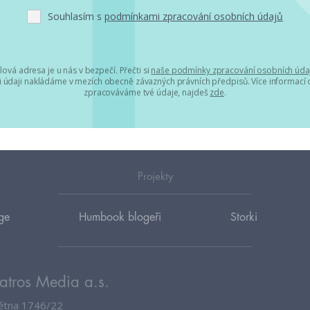
Souhlasím s
podmínkami zpracování osobních údajů
lová adresa je u nás v bezpečí. Přečti si
naše podmínky zpracování osobních úda
 údaji nakládáme v mezích obecně závazných právních předpisů. Více informací o
zpracováváme tvé údaje, najdeš
zde
.
Projekty
ge
Humbook blogeři
Storki
atros Media a.s.
větna 1746/22