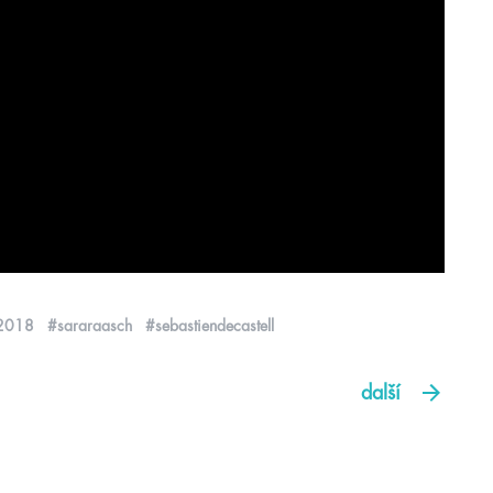
t2018
#sararaasch
#sebastiendecastell
další