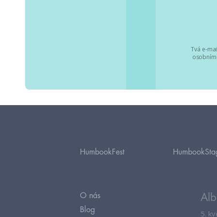
Tvá e-mai
osobními
HumbookFest
HumbookSta
O nás
Alb
Blog
5. k