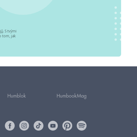
jů
. S tvými
 tom, jak
Humblok
HumbookMag