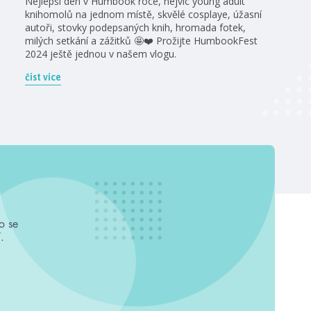
Nejlepší den v Humbook roce, nejvíc young adult
knihomolů na jednom místě, skvělé cosplaye, úžasní
autoři, stovky podepsaných knih, hromada fotek,
milých setkání a zážitků 🤩❤️ Prožijte HumbookFest
2024 ještě jednou v našem vlogu.
číst více
o se
.