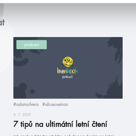
at
podcast
#adamsilvera
#aliceoseman
3. 7. 2025
7 tipů na ultimátní letní čtení