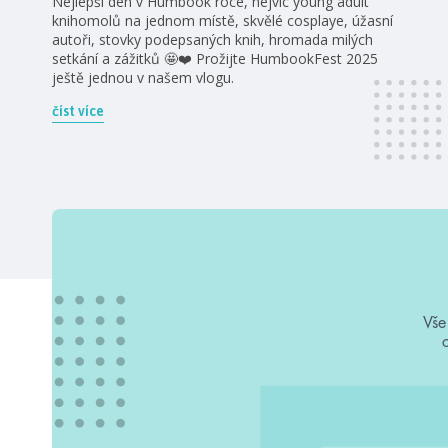
Nejlepší den v Humbook roce, nejvíc young adult
knihomolů na jednom místě, skvělé cosplaye, úžasní
autoři, stovky podepsaných knih, hromada milých
setkání a zážitků 🤩❤️ Prožijte HumbookFest 2025
ještě jednou v našem vlogu.
číst více
Vše