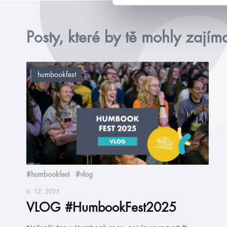
Posty, které by tě mohly zajím
humbookfest
#humbookfest
#vlog
6. 12. 2025
VLOG #HumbookFest2025