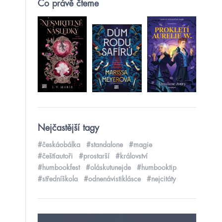
Co právě čteme
Nejčastější tagy
#českáobálka
#standalone
#magie
#češtíautoři
#prostarší
#království
#humbookfest
#oláskutunejde
#humbooktip
#středníškola
#odnenávistiklásce
#nejcitáty