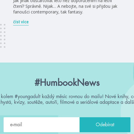
Jak jinak odstartovat léto než doporučením na letní
čtení? Správně. Nijak… A nebojte, na své si přijdou jak
fanoušci contemporary, tak fantasy.
číst více
#HumbookNews
 kolem #youngadult každý měsíc rovnou do mailu! Nové knihy, c
chystá, kvízy, soutěže, autoři, filmové a seriálové adaptace a další