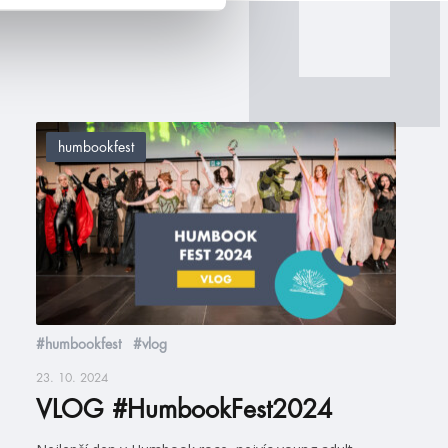
humbookfest
#humbookfest
#vlog
23. 10. 2024
VLOG #HumbookFest2024