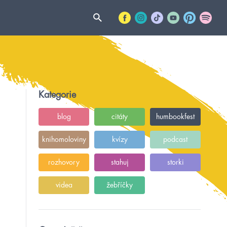
Kategorie
blog
citáty
humbookfest
knihomoloviny
kvízy
podcast
rozhovory
stahuj
storki
videa
žebříčky