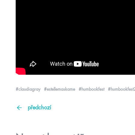
#claudiagray
#estellemaskame
#humbookfest
#humbookfes
předchozí