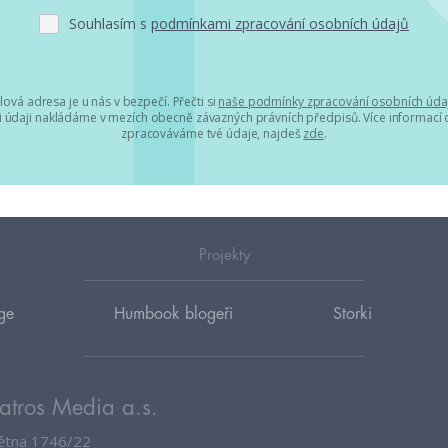
Souhlasím s
podmínkami zpracování osobních údajů
lová adresa je u nás v bezpečí. Přečti si
naše podmínky zpracování osobních úda
 údaji nakládáme v mezích obecně závazných právních předpisů. Více informací o
zpracováváme tvé údaje, najdeš
zde
.
Projekty
ge
Humbook blogeři
Storki
atros Media a.s.
větna 1746/22