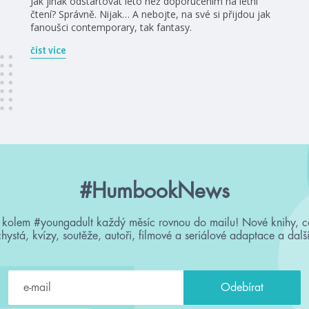
Jak jinak odstartovat léto než doporučením na letní
čtení? Správně. Nijak… A nebojte, na své si přijdou jak
fanoušci contemporary, tak fantasy.
číst více
#HumbookNews
 kolem #youngadult každý měsíc rovnou do mailu! Nové knihy, c
chystá, kvízy, soutěže, autoři, filmové a seriálové adaptace a další