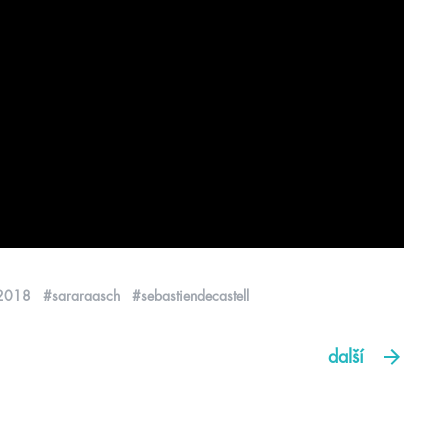
t2018
#sararaasch
#sebastiendecastell
další