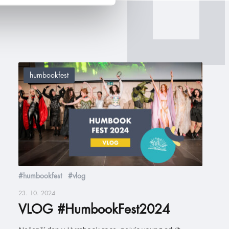
humbookfest
#humbookfest
#vlog
23. 10. 2024
VLOG #HumbookFest2024