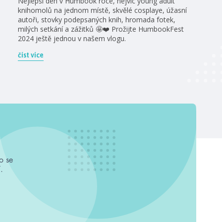
Nejlepší den v Humbook roce, nejvíc young adult
knihomolů na jednom místě, skvělé cosplaye, úžasní
autoři, stovky podepsaných knih, hromada fotek,
milých setkání a zážitků 🤩❤️ Prožijte HumbookFest
2024 ještě jednou v našem vlogu.
číst více
o se
.