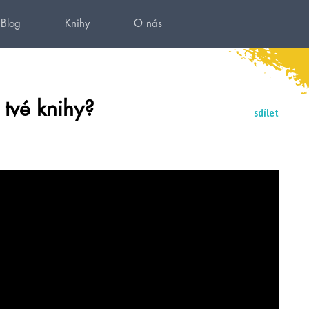
Blog
Knihy
O nás
 tvé knihy?
sdílet