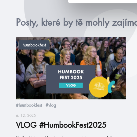
Posty, které by tě mohly zajím
humbookfest
#humbookfest
#vlog
6. 12. 2025
VLOG #HumbookFest2025