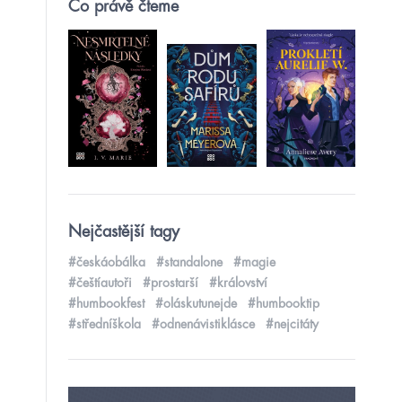
Co právě čteme
Nejčastější tagy
#českáobálka
#standalone
#magie
#češtíautoři
#prostarší
#království
#humbookfest
#oláskutunejde
#humbooktip
#středníškola
#odnenávistiklásce
#nejcitáty