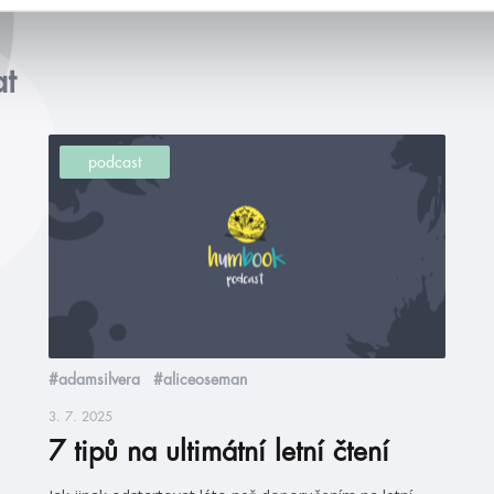
at
podcast
#adamsilvera
#aliceoseman
3. 7. 2025
7 tipů na ultimátní letní čtení