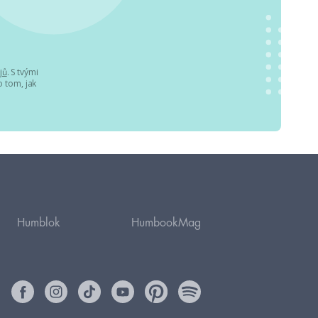
jů
. S tvými
 tom, jak
Humblok
HumbookMag