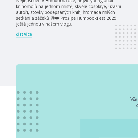
Nejlepší den v Humbook roce, nejvíc young adult
knihomolů na jednom místě, skvělé cosplaye, úžasní
autoři, stovky podepsaných knih, hromada milých
setkání a zážitků 🤩❤️ Prožijte HumbookFest 2025
ještě jednou v našem vlogu.
číst více
Vše