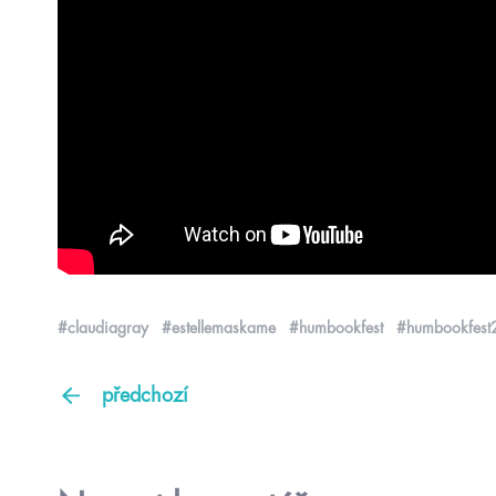
#claudiagray
#estellemaskame
#humbookfest
#humbookfes
předchozí