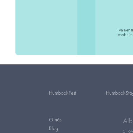
Tvá e-mai
osobními
HumbookFest
HumbookSta
O nás
Alb
Blog
5. k