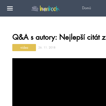
Domů
Q&A s autory: Nejlepší citát z
videa
26. 11. 2018