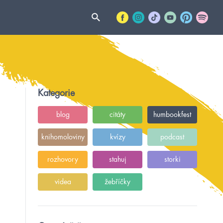
Kategorie
blog
citáty
humbookfest
knihomoloviny
kvízy
podcast
rozhovory
stahuj
storki
videa
žebříčky