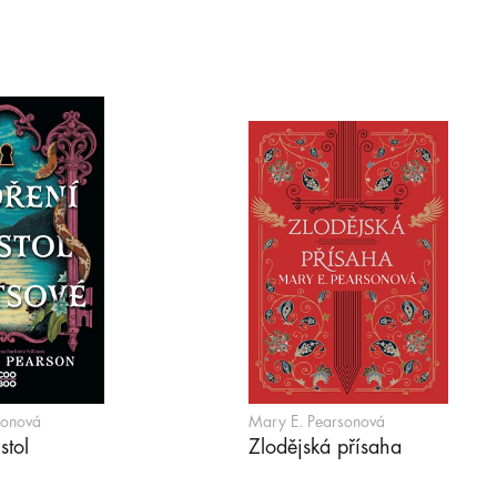
sonová
Mary E. Pearsonová
stol
Zlodějská přísaha