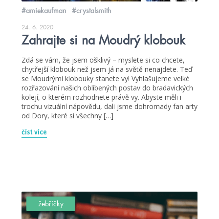
#amiekaufman
#crystalsmith
24. 6. 2020
Zahrajte si na Moudrý klobouk
Zdá se vám, že jsem ošklivý – myslete si co chcete,
chytřejší klobouk než jsem já na světě nenajdete. Teď
se Moudrými klobouky stanete vy! Vyhlašujeme velké
rozřazování našich oblíbených postav do bradavických
kolejí, o kterém rozhodnete právě vy. Abyste měli i
trochu vizuální nápovědu, dali jsme dohromady fan arty
od Dory, které si všechny […]
číst více
žebříčky