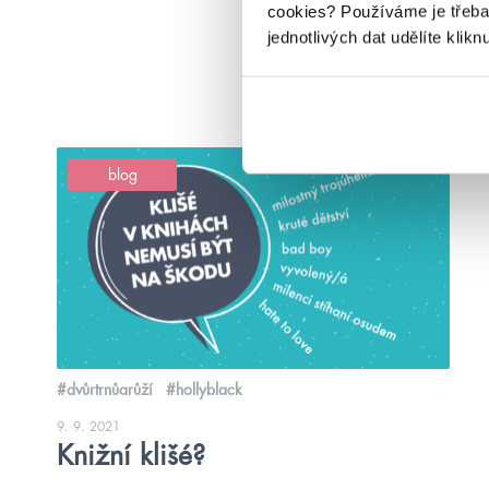
cookies?
Používáme je třeba
jednotlivých dat udělíte klikn
blog
#dvůrtrnůarůží
#hollyblack
9. 9. 2021
Knižní klišé?