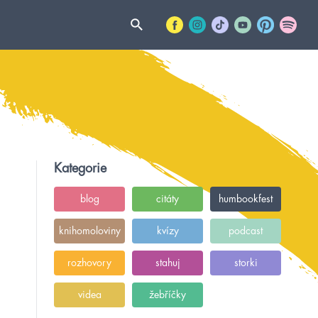
Kategorie
blog
citáty
humbookfest
knihomoloviny
kvízy
podcast
rozhovory
stahuj
storki
videa
žebříčky