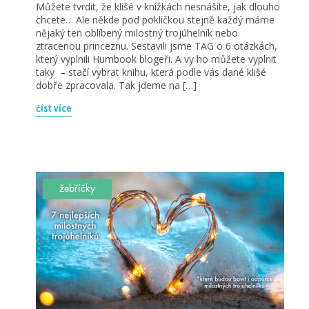
Můžete tvrdit, že klišé v knížkách nesnášíte, jak dlouho
chcete… Ale někde pod pokličkou stejně každý máme
nějaký ten oblíbený milostný trojúhelník nebo
ztracenou princeznu. Sestavili jsme TAG o 6 otázkách,
který vyplnili Humbook blogeři. A vy ho můžete vyplnit
taky – stačí vybrat knihu, která podle vás dané klišé
dobře zpracovala. Tak jdeme na […]
číst více
žebříčky