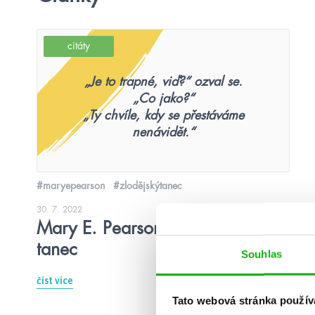
citáty
„Je to trapné, viď?“ ozval se.
„Co jako?“
„Ty chvíle, kdy se přestáváme
nenávidět.“
#maryepearson
#zlodějskýtanec
30. 7. 2022
Mary E. Pearson: Zlodějský
tanec
Souhlas
číst více
Tato webová stránka použív