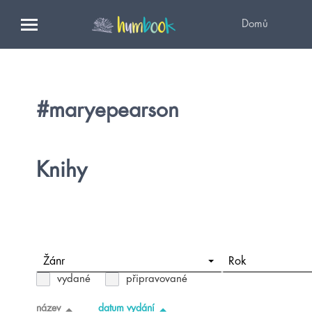
Domů
#maryepearson
Knihy
Žánr
Rok
vydané
připravované
název
datum vydání