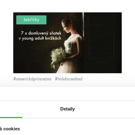
žebříčky
#americkáprincezna
#holubiceahad
26. 1. 2022
7 nej domluvených sňatků
Detaily
Má mě rád, nemá mě rád? Tak tuhle otázku si řada
hrdinek a hrdinů nejen z následujících knih nemusí
pokládat. Jejich partneři jim totiž byli vybráni jinými a
oni do toho nemají co mluvit. Někteří jdou osudu
á cookies
naproti a jiní proti němu bojují zuby nehty a rozhodují