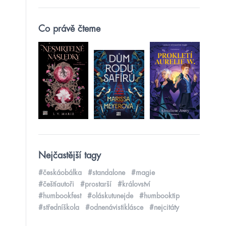
Co právě čteme
Nejčastější tagy
#českáobálka
#standalone
#magie
#češtíautoři
#prostarší
#království
#humbookfest
#oláskutunejde
#humbooktip
#středníškola
#odnenávistiklásce
#nejcitáty