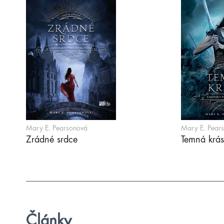
Mary E. Pearsonová
Mary E. Pear
Zrádné srdce
Temná krá
Články