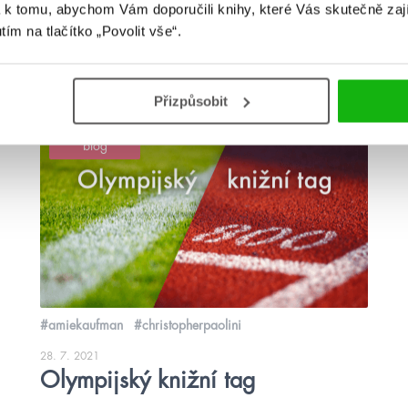
se, že svůj život si budou řídit sami. […]
 k tomu, abychom Vám doporučili knihy, které Vás skutečně zaj
utím na tlačítko „Povolit vše“.
číst více
Přizpůsobit
blog
#amiekaufman
#christopherpaolini
28. 7. 2021
Olympijský knižní tag