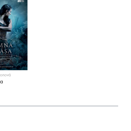
sonová
sa