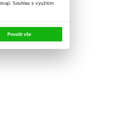
ímají.
Souhlas s využitím
Povolit vše