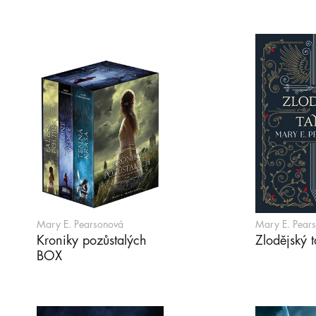
Mary E. Pearsonová
Mary E. Pear
Kroniky pozůstalých
Zlodějský 
BOX