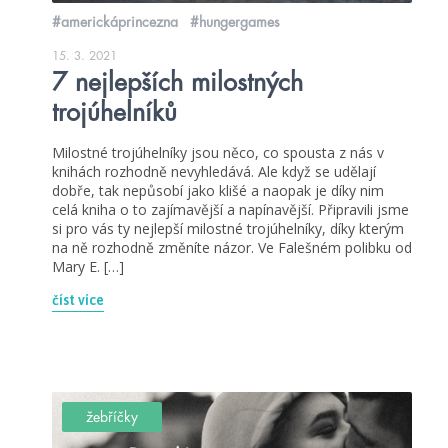
#americkáprincezna
#hungergames
15. 3. 2021
7 nejlepších milostných
trojúhelníků
Milostné trojúhelníky jsou něco, co spousta z nás v
knihách rozhodně nevyhledává. Ale když se udělají
dobře, tak nepůsobí jako klišé a naopak je díky nim
celá kniha o to zajímavější a napínavější. Připravili jsme
si pro vás ty nejlepší milostné trojúhelníky, díky kterým
na ně rozhodně změníte názor. Ve Falešném polibku od
Mary E. […]
číst více
žebříčky