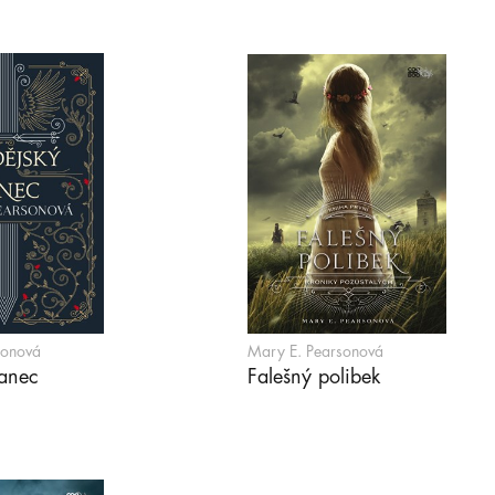
sonová
Mary E. Pearsonová
tanec
Falešný polibek