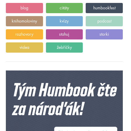
blog
citáty
humbookfest
knihomoloviny
kvízy
podcast
rozhovory
stahuj
storki
videa
žebříčky