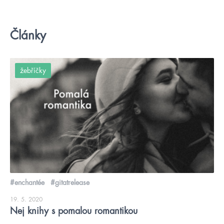
Články
žebříčky
#enchantée
#gitatrelease
19. 5. 2020
Nej knihy s pomalou romantikou