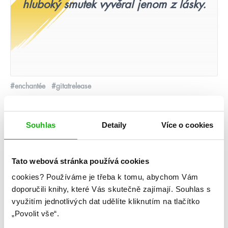
hluboký smutek vyvěral jenom z lásky.
#enchantée
#gitatrelease
25. 4. 2020
Gita Trelease: Enchantée
Souhlas
Detaily
Více o cookies
číst více
Tato webová stránka používá cookies
cookies?
Používáme je třeba k tomu, abychom Vám
videa
doporučili knihy, které Vás skutečně zajímají.
Souhlas s
využitím jednotlivých dat udělíte kliknutím na tlačítko
„Povolit vše“.