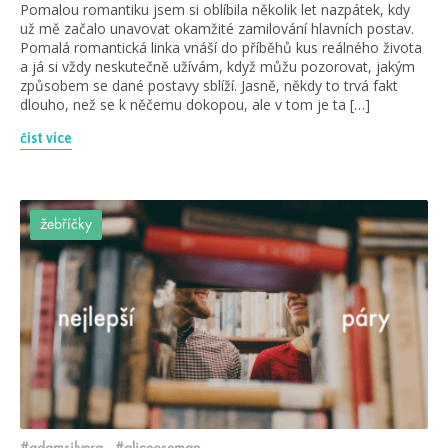
Pomalou romantiku jsem si oblíbila několik let nazpátek, kdy
už mě začalo unavovat okamžité zamilování hlavních postav.
Pomalá romantická linka vnáší do příběhů kus reálného života
a já si vždy neskutečně užívám, když můžu pozorovat, jakým
způsobem se dané postavy sblíží. Jasně, někdy to trvá fakt
dlouho, než se k něčemu dokopou, ale v tom je ta […]
číst více
žebříčky