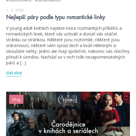
#adamsilvera
#aliceoseman
1. 5. 2020
Nejlepší páry podle typu romantické linky
V young adult knihách najdete tisíce rozmanitých příběhů a
romantických linek, které vás uchvátí a donutí vás otáčet
stránku za stránkou. Některé jsou roztomilé, některé jsou
srdcervoucí, některé vám vyrazí dech a kvůli některým si
okoušete nehty. Jedno ale mají společné, nakonec vás všechny
přinutí k úsměvu. Nachází se v nich tolik nezapomenutelných
párů a […]
číst více
blog