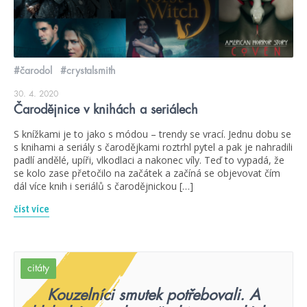
#čarodol
#crystalsmith
30. 4. 2020
Čarodějnice v knihách a seriálech
S knížkami je to jako s módou – trendy se vrací. Jednu dobu se
s knihami a seriály s čarodějkami roztrhl pytel a pak je nahradili
padlí andělé, upíři, vlkodlaci a nakonec víly. Teď to vypadá, že
se kolo zase přetočilo na začátek a začíná se objevovat čím
dál více knih i seriálů s čarodějnickou […]
číst více
citáty
Kouzelníci smutek potřebovali. A