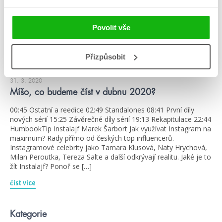
Povolit vše
Přizpůsobit
#42dnů
#astridscholte
31. 3. 2020
Míšo, co budeme číst v dubnu 2020?
00:45 Ostatní a reedice 02:49 Standalones 08:41 První díly
nových sérií 15:25 Závěrečné díly sérií 19:13 Rekapitulace 22:44
HumbookTip Instalajf Marek Šarbort Jak využívat Instagram na
maximum? Rady přímo od českých top influencerů.
Instagramové celebrity jako Tamara Klusová, Naty Hrychová,
Milan Peroutka, Tereza Salte a další odkrývají realitu. Jaké je to
žít Instalajf? Ponoř se […]
číst více
Kategorie