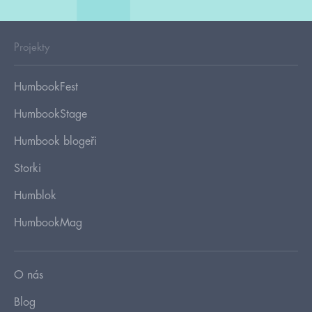
Projekty
HumbookFest
HumbookStage
Humbook blogeři
Storki
Humblok
HumbookMag
O nás
Blog